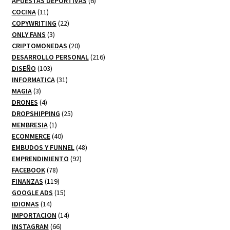
productos
6
APUESTAS DEPORTIVAS
6
11
productos
COCINA
11
productos
22
COPYWRITING
22
3
productos
ONLY FANS
3
productos
20
CRIPTOMONEDAS
20
productos
216
DESARROLLO PERSONAL
216
103
productos
DISEÑO
103
productos
31
INFORMATICA
31
3
productos
MAGIA
3
productos
4
DRONES
4
productos
25
DROPSHIPPING
25
1
productos
MEMBRESIA
1
producto
40
ECOMMERCE
40
productos
48
EMBUDOS Y FUNNEL
48
92
productos
EMPRENDIMIENTO
92
78
productos
FACEBOOK
78
productos
119
FINANZAS
119
productos
15
GOOGLE ADS
15
14
productos
IDIOMAS
14
productos
14
IMPORTACION
14
66
productos
INSTAGRAM
66