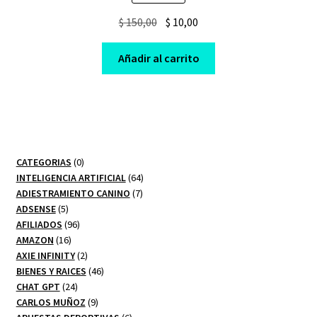
Original
Current
$
150,00
$
10,00
price
price
was:
is:
Añadir al carrito
$ 150,00.
$ 10,00.
0
CATEGORIAS
0
productos
64
INTELIGENCIA ARTIFICIAL
64
7
productos
ADIESTRAMIENTO CANINO
7
5
productos
ADSENSE
5
productos
96
AFILIADOS
96
16
productos
AMAZON
16
productos
2
AXIE INFINITY
2
productos
46
BIENES Y RAICES
46
24
productos
CHAT GPT
24
productos
9
CARLOS MUÑOZ
9