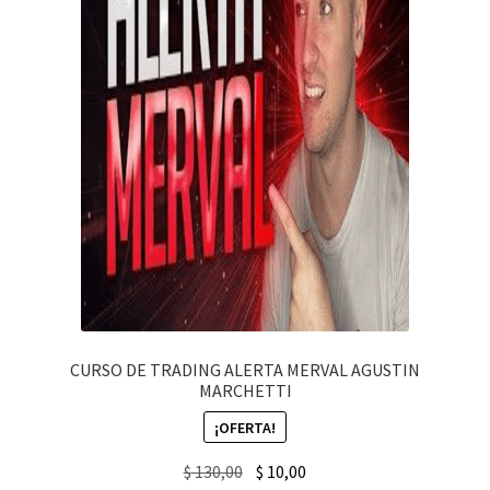
CURSO DE TRADING ALERTA MERVAL AGUSTIN
MARCHETTI
¡OFERTA!
Original
Current
$
130,00
$
10,00