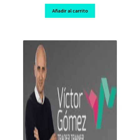
price
price
was:
is:
Añadir al carrito
$ 130,00.
$ 10,00.