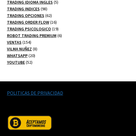
productos
5
TRADING IDIOMA INGLES
5
98
productos
TRADING INDICES
98
productos
62
TRADING OPCIONES
62
productos
16
TRADING ORDER FLOW
16
productos
19
TRADING PSICOLOGICO
19
productos
6
ROBOT TRADING PREMIUM
6
154
productos
VENTAS
154
productos
8
VILMA NUÑEZ
8
20
productos
WHATSAPP
20
52
productos
YOUTUBE
52
productos
POLITICAS DE PRIVACIDAD