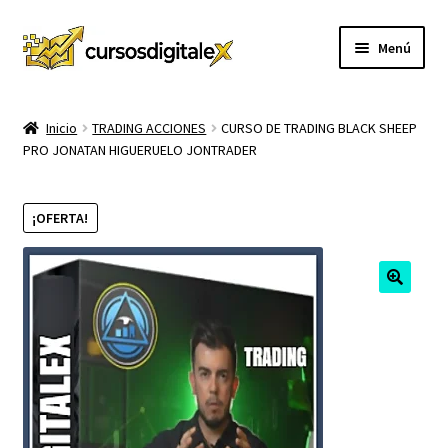
Ir
Ir
Menú
a
al
la
contenido
INICIO
navegación
Inicio
TRADING ACCIONES
CURSO DE TRADING BLACK SHEEP
PRO JONATAN HIGUERUELO JONTRADER
TIENDA
Expandi
CURSOS
¡OFERTA!
el
menú
MEMBRESIA
hijo
MI CUENTA
CARRITO
CONTACTO