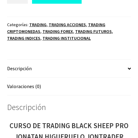
DE
TRADING
BLACK
SHEEP
Categorías:
TRADING
,
TRADING ACCIONES
,
TRADING
CRIPTOMONEDAS
,
TRADING FOREX
,
TRADING FUTUROS
,
PRO
TRADING INDICES
,
TRADING INSTITUCIONAL
JONATAN
HIGUERUELO
JONTRADER
cantidad
Descripción
Valoraciones (0)
Descripción
CURSO DE TRADING BLACK SHEEP PRO
JONATAN HIGUERUELO JONTRADER