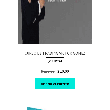
CURSO DE TRADING VICTOR GOMEZ
¡OFERTA!
Original
Current
$
295,00
$
10,00
price
price
was:
is:
Añadir al carrito
$ 295,00.
$ 10,00.