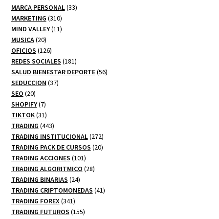
productos
33
MARCA PERSONAL
33
310
productos
MARKETING
310
productos
11
MIND VALLEY
11
20
productos
MUSICA
20
productos
126
OFICIOS
126
productos
181
REDES SOCIALES
181
productos
56
SALUD BIENESTAR DEPORTE
56
37
productos
SEDUCCION
37
20
productos
SEO
20
productos
7
SHOPIFY
7
productos
31
TIKTOK
31
productos
443
TRADING
443
productos
272
TRADING INSTITUCIONAL
272
20
productos
TRADING PACK DE CURSOS
20
101
productos
TRADING ACCIONES
101
productos
28
TRADING ALGORITMICO
28
24
productos
TRADING BINARIAS
24
productos
41
TRADING CRIPTOMONEDAS
41
341
productos
TRADING FOREX
341
productos
155
TRADING FUTUROS
155