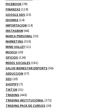
78
productos
FACEBOOK
78
productos
119
FINANZAS
119
productos
15
GOOGLE ADS
15
14
productos
IDIOMAS
14
productos
14
IMPORTACION
14
66
productos
INSTAGRAM
66
productos
33
MARCA PERSONAL
33
310
productos
MARKETING
310
productos
11
MIND VALLEY
11
20
productos
MUSICA
20
productos
126
OFICIOS
126
productos
181
REDES SOCIALES
181
productos
56
SALUD BIENESTAR DEPORTE
56
37
productos
SEDUCCION
37
20
productos
SEO
20
productos
7
SHOPIFY
7
productos
31
TIKTOK
31
productos
443
TRADING
443
productos
272
TRADING INSTITUCIONAL
272
20
productos
TRADING PACK DE CURSOS
20