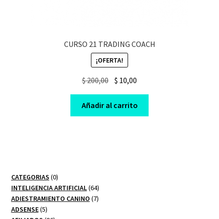
CURSO 21 TRADING COACH
¡OFERTA!
Original
Current
$
200,00
$
10,00
price
price
was:
is:
Añadir al carrito
$ 200,00.
$ 10,00.
0
CATEGORIAS
0
productos
64
INTELIGENCIA ARTIFICIAL
64
7
productos
ADIESTRAMIENTO CANINO
7
5
productos
ADSENSE
5