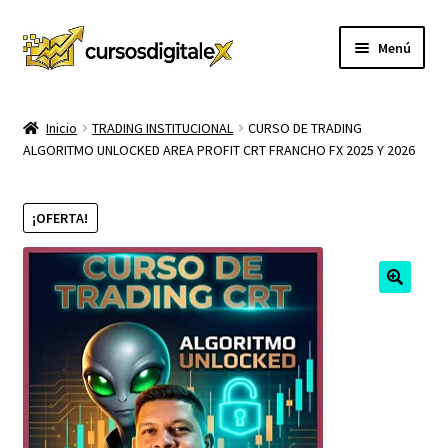
Ir
Ir
Menú
a
al
la
contenido
INICIO
navegación
Inicio
TRADING INSTITUCIONAL
CURSO DE TRADING
ALGORITMO UNLOCKED AREA PROFIT CRT FRANCHO FX 2025 Y 2026
TIENDA
Expandi
CURSOS
¡OFERTA!
el
menú
MEMBRESIA
hijo
MI CUENTA
CARRITO
CONTACTO