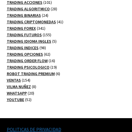
101
productos
TRADING ACCIONES
101
productos
28
TRADING ALGORITMICO
28
24
productos
TRADING BINARIAS
24
productos
41
TRADING CRIPTOMONEDAS
41
341
productos
TRADING FOREX
341
productos
155
TRADING FUTUROS
155
productos
5
TRADING IDIOMA INGLES
5
98
productos
TRADING INDICES
98
productos
62
TRADING OPCIONES
62
productos
16
TRADING ORDER FLOW
16
productos
19
TRADING PSICOLOGICO
19
productos
6
ROBOT TRADING PREMIUM
6
154
productos
VENTAS
154
productos
8
VILMA NUÑEZ
8
20
productos
WHATSAPP
20
52
productos
YOUTUBE
52
productos
POLITICAS DE PRIVACIDAD