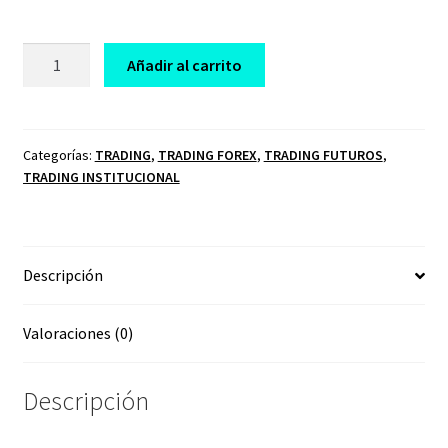
CURSO
Añadir al carrito
DE
TRADING
ALGORITMO
UNLOCKED
Categorías:
TRADING
,
TRADING FOREX
,
TRADING FUTUROS
,
TRADING INSTITUCIONAL
AREA
PROFIT
CRT
FRANCHO
Descripción
FX
2025
Y
Valoraciones (0)
2026
cantidad
Descripción