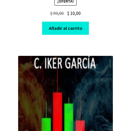
¡OFERTA!
Original
Current
$
99,00
$
10,00
price
price
was:
is:
Añadir al carrito
$ 99,00.
$ 10,00.