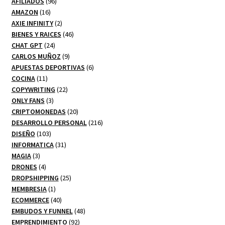
productos
96
AFILIADOS
96
16
productos
AMAZON
16
productos
2
AXIE INFINITY
2
productos
46
BIENES Y RAICES
46
24
productos
CHAT GPT
24
productos
9
CARLOS MUÑOZ
9
productos
6
APUESTAS DEPORTIVAS
6
11
productos
COCINA
11
productos
22
COPYWRITING
22
3
productos
ONLY FANS
3
productos
20
CRIPTOMONEDAS
20
productos
216
DESARROLLO PERSONAL
216
103
productos
DISEÑO
103
productos
31
INFORMATICA
31
3
productos
MAGIA
3
productos
4
DRONES
4
productos
25
DROPSHIPPING
25
1
productos
MEMBRESIA
1
producto
40
ECOMMERCE
40
productos
48
EMBUDOS Y FUNNEL
48
92
productos
EMPRENDIMIENTO
92