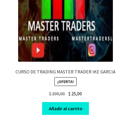
CURSO DE TRADING MASTER TRADER IKE GARCIA
¡OFERTA!
Original
Current
$
200,00
$
25,00
price
price
was:
is:
Añadir al carrito
$ 200,00.
$ 25,00.