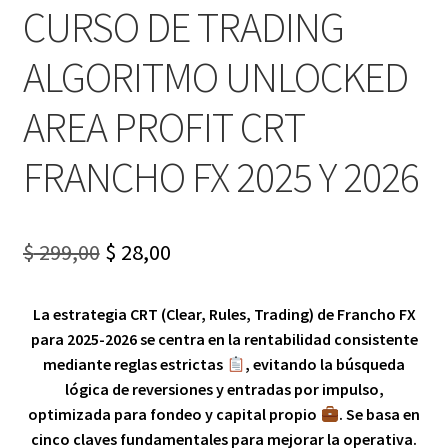
CURSO DE TRADING
ALGORITMO UNLOCKED
AREA PROFIT CRT
FRANCHO FX 2025 Y 2026
Original
Current
$
299,00
$
28,00
price
price
La estrategia CRT (Clear, Rules, Trading) de Francho FX
was:
is:
para 2025-2026 se centra en la rentabilidad consistente
$ 299,00.
$ 28,00.
mediante reglas estrictas
, evitando la búsqueda
lógica de reversiones y entradas por impulso,
optimizada para fondeo y capital propio
. Se basa en
cinco claves fundamentales para mejorar la operativa.