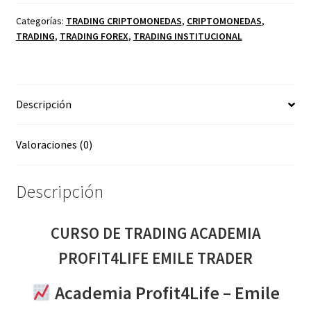
ACADEMIA
PROFIT4LIFE
Categorías:
TRADING CRIPTOMONEDAS
,
CRIPTOMONEDAS
,
TRADING
,
TRADING FOREX
,
TRADING INSTITUCIONAL
EMILE
TRADER
cantidad
Descripción
Valoraciones (0)
Descripción
CURSO DE TRADING ACADEMIA
PROFIT4LIFE EMILE TRADER
Academia Profit4Life – Emile