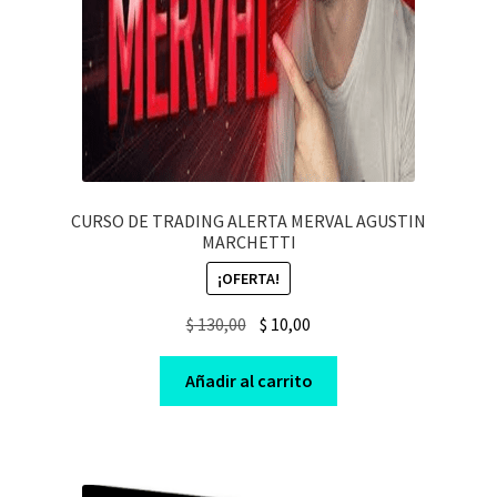
CURSO DE TRADING ALERTA MERVAL AGUSTIN
MARCHETTI
¡OFERTA!
Original
Current
$
130,00
$
10,00
price
price
was:
is:
Añadir al carrito
$ 130,00.
$ 10,00.