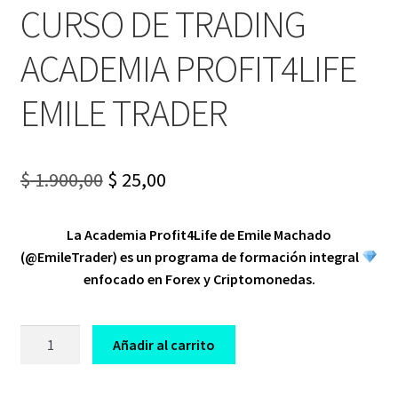
CURSO DE TRADING
ACADEMIA PROFIT4LIFE
EMILE TRADER
Original
Current
$
1.900,00
$
25,00
price
price
La Academia Profit4Life de Emile Machado
was:
is:
(@EmileTrader) es un programa de formación integral
$ 1.900,00.
$ 25,00.
enfocado en Forex y Criptomonedas.
CURSO
Añadir al carrito
DE
TRADING