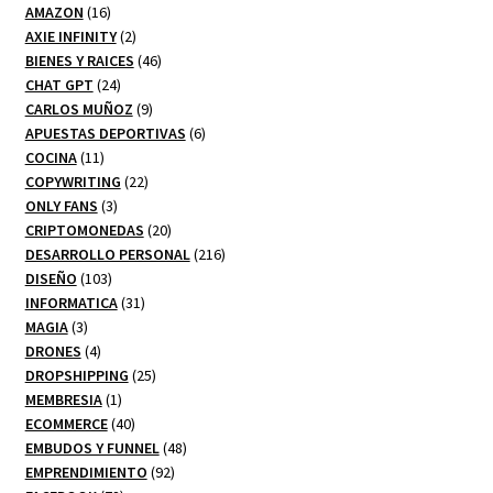
16
productos
AMAZON
16
productos
2
AXIE INFINITY
2
productos
46
BIENES Y RAICES
46
24
productos
CHAT GPT
24
productos
9
CARLOS MUÑOZ
9
productos
6
APUESTAS DEPORTIVAS
6
11
productos
COCINA
11
productos
22
COPYWRITING
22
3
productos
ONLY FANS
3
productos
20
CRIPTOMONEDAS
20
productos
216
DESARROLLO PERSONAL
216
103
productos
DISEÑO
103
productos
31
INFORMATICA
31
3
productos
MAGIA
3
productos
4
DRONES
4
productos
25
DROPSHIPPING
25
1
productos
MEMBRESIA
1
producto
40
ECOMMERCE
40
productos
48
EMBUDOS Y FUNNEL
48
92
productos
EMPRENDIMIENTO
92