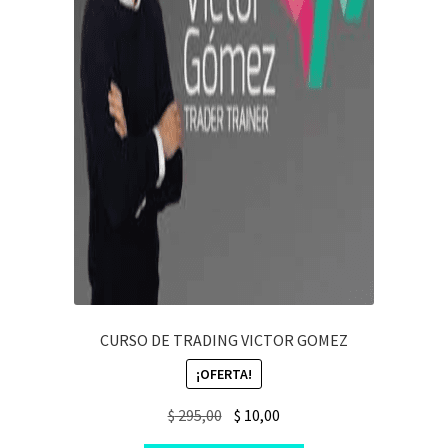
CURSO DE TRADING VICTOR GOMEZ
¡OFERTA!
Original
Current
$
295,00
$
10,00
price
price