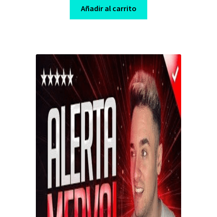
was:
is:
Añadir al carrito
$ 295,00.
$ 10,00.