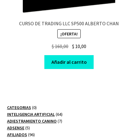
CURSO DE TRADING LLC SP500 ALBERTO CHAN
¡OFERTA!
Original
Current
$
160,00
$
10,00
price
price
was:
is:
Añadir al carrito
$ 160,00.
$ 10,00.
0
CATEGORIAS
0
productos
64
INTELIGENCIA ARTIFICIAL
64
7
productos
ADIESTRAMIENTO CANINO
7
5
productos
ADSENSE
5
productos
96
AFILIADOS
96