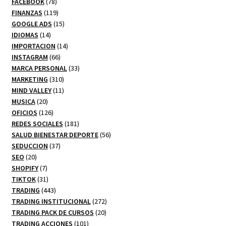
78
productos
FACEBOOK
78
productos
119
FINANZAS
119
productos
15
GOOGLE ADS
15
14
productos
IDIOMAS
14
productos
14
IMPORTACION
14
66
productos
INSTAGRAM
66
productos
33
MARCA PERSONAL
33
310
productos
MARKETING
310
productos
11
MIND VALLEY
11
20
productos
MUSICA
20
productos
126
OFICIOS
126
productos
181
REDES SOCIALES
181
productos
56
SALUD BIENESTAR DEPORTE
56
37
productos
SEDUCCION
37
20
productos
SEO
20
productos
7
SHOPIFY
7
productos
31
TIKTOK
31
productos
443
TRADING
443
productos
272
TRADING INSTITUCIONAL
272
20
productos
TRADING PACK DE CURSOS
20
101
productos
TRADING ACCIONES
101