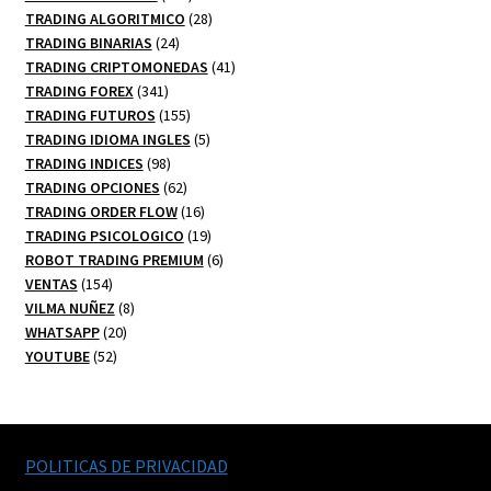
productos
28
TRADING ALGORITMICO
28
24
productos
TRADING BINARIAS
24
productos
41
TRADING CRIPTOMONEDAS
41
341
productos
TRADING FOREX
341
productos
155
TRADING FUTUROS
155
productos
5
TRADING IDIOMA INGLES
5
98
productos
TRADING INDICES
98
productos
62
TRADING OPCIONES
62
productos
16
TRADING ORDER FLOW
16
productos
19
TRADING PSICOLOGICO
19
productos
6
ROBOT TRADING PREMIUM
6
154
productos
VENTAS
154
productos
8
VILMA NUÑEZ
8
20
productos
WHATSAPP
20
52
productos
YOUTUBE
52
productos
POLITICAS DE PRIVACIDAD