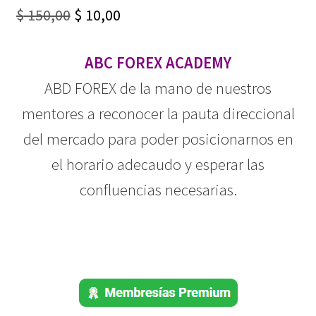
Original
Current
$
150,00
$
10,00
price
price
ABC FOREX ACADEMY
was:
is:
ABD FOREX de la mano de nuestros
$ 150,00.
$ 10,00.
mentores a reconocer la pauta direccional
del mercado para poder posicionarnos en
el horario adecaudo y esperar las
confluencias necesarias.