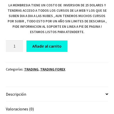
LA MEMBRESIA TIENE UN COSTO DE INVERSION DE 25 DOLARES Y
TENDRAS ACCESO A TODOS LOS CURSOS DE LA WEB Y LOS QUE SE
SUBEN DIA A DIA A LAS NUBES , AUN TENEMOS MUCHOS CURSOS
POR SUBIR , TODO ESTO POR UN AÑO SIN LIMITES DE DESCARGA ,
PIDE INFORMACION AL SOPORTE EN LINEA A PIE DE PAGINA !
ESTAMOS LISTOS PARA ATENDERTE.
CURSO
Añadir al carrito
DE
TRADING
ABC
FOREX
Categorías:
TRADING
,
TRADING FOREX
ACADEMY
cantidad
Descripción
Valoraciones (0)