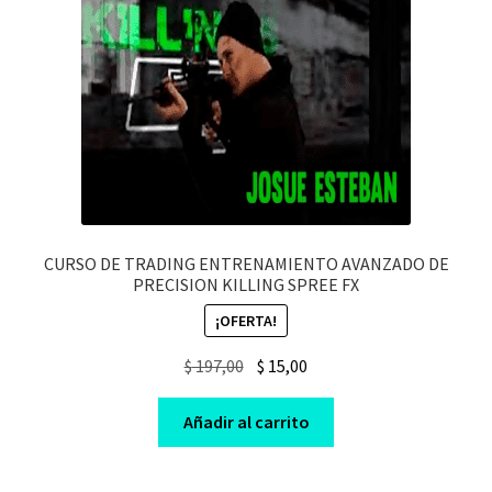
CURSO DE TRADING ENTRENAMIENTO AVANZADO DE
PRECISION KILLING SPREE FX
¡OFERTA!
Original
Current
$
197,00
$
15,00
price
price
was:
is:
Añadir al carrito
$ 197,00.
$ 15,00.