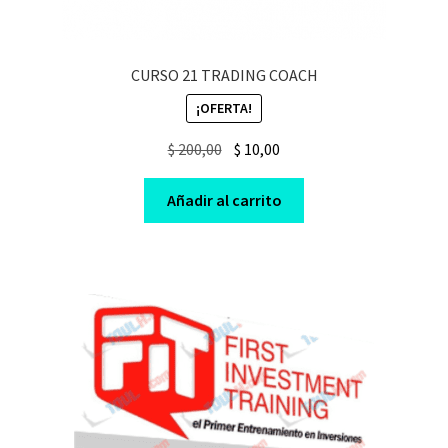
CURSO 21 TRADING COACH
¡OFERTA!
Original
Current
$
200,00
$
10,00
price
price
was:
is:
Añadir al carrito
$ 200,00.
$ 10,00.