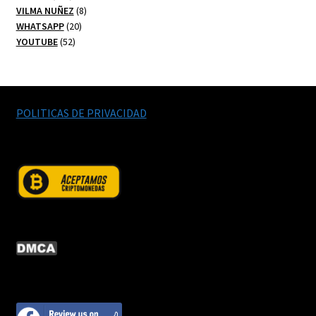
productos
8
VILMA NUÑEZ
8
20
productos
WHATSAPP
20
52
productos
YOUTUBE
52
productos
POLITICAS DE PRIVACIDAD