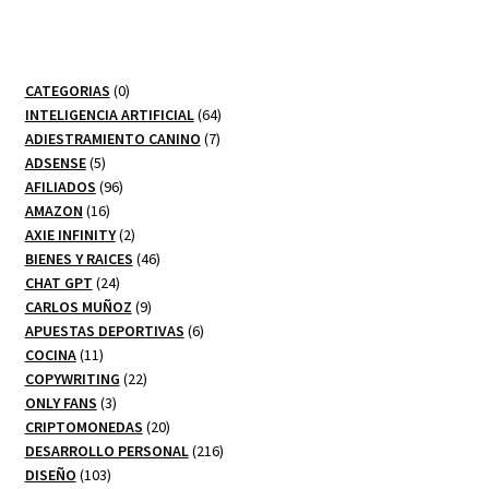
0
CATEGORIAS
0
productos
64
INTELIGENCIA ARTIFICIAL
64
7
productos
ADIESTRAMIENTO CANINO
7
5
productos
ADSENSE
5
productos
96
AFILIADOS
96
16
productos
AMAZON
16
productos
2
AXIE INFINITY
2
productos
46
BIENES Y RAICES
46
24
productos
CHAT GPT
24
productos
9
CARLOS MUÑOZ
9
productos
6
APUESTAS DEPORTIVAS
6
11
productos
COCINA
11
productos
22
COPYWRITING
22
3
productos
ONLY FANS
3
productos
20
CRIPTOMONEDAS
20
productos
216
DESARROLLO PERSONAL
216
103
productos
DISEÑO
103