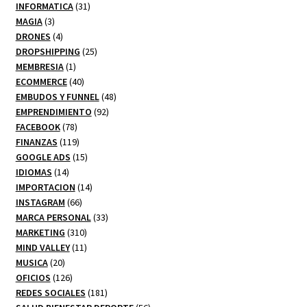
productos
31
INFORMATICA
31
3
productos
MAGIA
3
productos
4
DRONES
4
productos
25
DROPSHIPPING
25
1
productos
MEMBRESIA
1
producto
40
ECOMMERCE
40
productos
48
EMBUDOS Y FUNNEL
48
92
productos
EMPRENDIMIENTO
92
78
productos
FACEBOOK
78
productos
119
FINANZAS
119
productos
15
GOOGLE ADS
15
14
productos
IDIOMAS
14
productos
14
IMPORTACION
14
66
productos
INSTAGRAM
66
productos
33
MARCA PERSONAL
33
310
productos
MARKETING
310
productos
11
MIND VALLEY
11
20
productos
MUSICA
20
productos
126
OFICIOS
126
productos
181
REDES SOCIALES
181