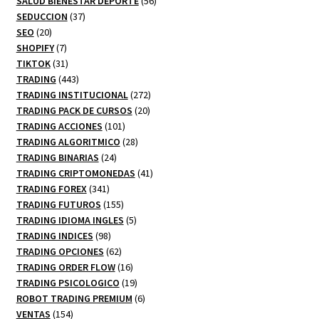
productos
56
SALUD BIENESTAR DEPORTE
56
37
productos
SEDUCCION
37
20
productos
SEO
20
productos
7
SHOPIFY
7
productos
31
TIKTOK
31
productos
443
TRADING
443
productos
272
TRADING INSTITUCIONAL
272
20
productos
TRADING PACK DE CURSOS
20
101
productos
TRADING ACCIONES
101
productos
28
TRADING ALGORITMICO
28
24
productos
TRADING BINARIAS
24
productos
41
TRADING CRIPTOMONEDAS
41
341
productos
TRADING FOREX
341
productos
155
TRADING FUTUROS
155
productos
5
TRADING IDIOMA INGLES
5
98
productos
TRADING INDICES
98
productos
62
TRADING OPCIONES
62
productos
16
TRADING ORDER FLOW
16
productos
19
TRADING PSICOLOGICO
19
productos
6
ROBOT TRADING PREMIUM
6
154
productos
VENTAS
154