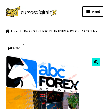
Ir
Ir
Menú
a
al
la
contenido
INICIO
navegación
Inicio
TRADING
CURSO DE TRADING ABC FOREX ACADEMY
TIENDA
¡OFERTA!
Expandi
CURSOS
el
menú
MEMBRESIA
hijo
MI CUENTA
CARRITO
CONTACTO