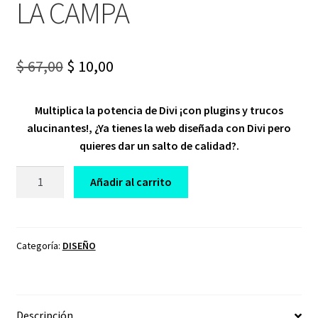
LA CAMPA
Original
Current
$
67,00
$
10,00
price
price
Multiplica la potencia de Divi ¡con plugins y trucos
was:
is:
alucinantes!, ¿Ya tienes la web diseñada con Divi pero
$ 67,00.
$ 10,00.
quieres dar un salto de calidad?.
CURSO
Añadir al carrito
DE
DIVI
AVANZADO
GONZALO
Categoría:
DISEÑO
DE
LA
CAMPA
Descripción
cantidad