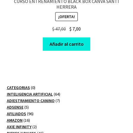
CURSO ENTRENAMIENTO BLACK BOX CANVA SANTI
HERRERA
¡OFERTA!
Original
Current
$
47,00
$
7,00
price
price
was:
is:
Añadir al carrito
$ 47,00.
$ 7,00.
0
CATEGORIAS
0
productos
64
INTELIGENCIA ARTIFICIAL
64
7
productos
ADIESTRAMIENTO CANINO
7
5
productos
ADSENSE
5
productos
96
AFILIADOS
96
16
productos
AMAZON
16
productos
2
AXIE INFINITY
2