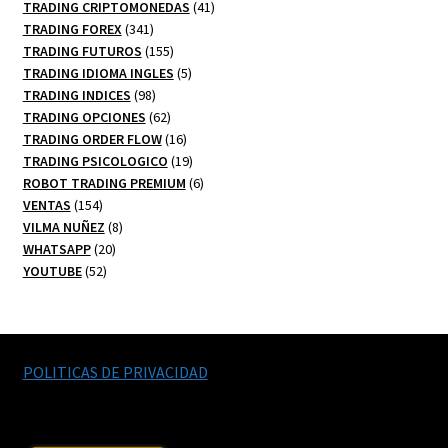
productos
41
TRADING CRIPTOMONEDAS
41
341
productos
TRADING FOREX
341
productos
155
TRADING FUTUROS
155
productos
5
TRADING IDIOMA INGLES
5
98
productos
TRADING INDICES
98
productos
62
TRADING OPCIONES
62
productos
16
TRADING ORDER FLOW
16
productos
19
TRADING PSICOLOGICO
19
productos
6
ROBOT TRADING PREMIUM
6
154
productos
VENTAS
154
productos
8
VILMA NUÑEZ
8
20
productos
WHATSAPP
20
52
productos
YOUTUBE
52
productos
POLITICAS DE PRIVACIDAD