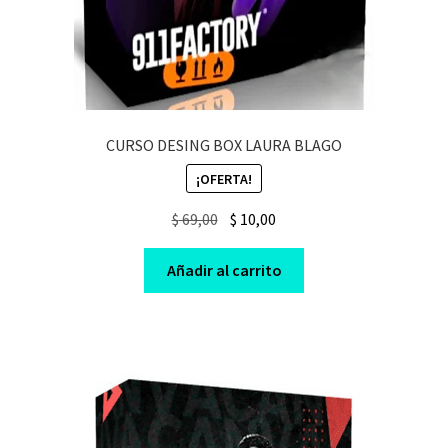
CURSO DESING BOX LAURA BLAGO
¡OFERTA!
Original
Current
$
69,00
$
10,00
price
price
was:
is:
Añadir al carrito
$ 69,00.
$ 10,00.