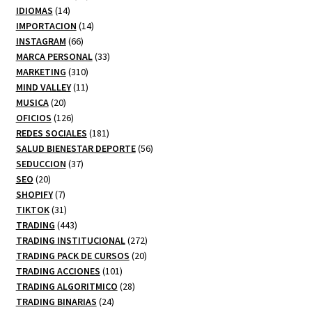
14
productos
IDIOMAS
14
productos
14
IMPORTACION
14
66
productos
INSTAGRAM
66
productos
33
MARCA PERSONAL
33
310
productos
MARKETING
310
productos
11
MIND VALLEY
11
20
productos
MUSICA
20
productos
126
OFICIOS
126
productos
181
REDES SOCIALES
181
productos
56
SALUD BIENESTAR DEPORTE
56
37
productos
SEDUCCION
37
20
productos
SEO
20
productos
7
SHOPIFY
7
productos
31
TIKTOK
31
productos
443
TRADING
443
productos
272
TRADING INSTITUCIONAL
272
20
productos
TRADING PACK DE CURSOS
20
101
productos
TRADING ACCIONES
101
productos
28
TRADING ALGORITMICO
28
24
productos
TRADING BINARIAS
24