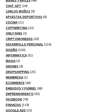
productos
46
BIENES Y RAICES
46
24
productos
CHAT GPT
24
productos
9
CARLOS MUÑOZ
9
productos
6
APUESTAS DEPORTIVAS
6
11
productos
COCINA
11
productos
22
COPYWRITING
22
3
productos
ONLY FANS
3
productos
20
CRIPTOMONEDAS
20
productos
216
DESARROLLO PERSONAL
216
103
productos
DISEÑO
103
productos
31
INFORMATICA
31
3
productos
MAGIA
3
productos
4
DRONES
4
productos
25
DROPSHIPPING
25
1
productos
MEMBRESIA
1
producto
40
ECOMMERCE
40
productos
48
EMBUDOS Y FUNNEL
48
92
productos
EMPRENDIMIENTO
92
78
productos
FACEBOOK
78
productos
119
FINANZAS
119
productos
15
GOOGLE ADS
15