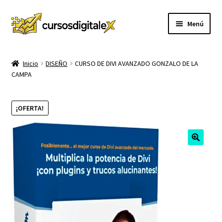
Ir
Ir
Menú
a
al
la
contenido
INICIO
navegación
Inicio
DISEÑO
CURSO DE DIVI AVANZADO GONZALO DE LA
CAMPA
TIENDA
Expandi
CURSOS
¡OFERTA!
el
menú
MEMBRESIA
hijo
MI CUENTA
CARRITO
CONTACTO