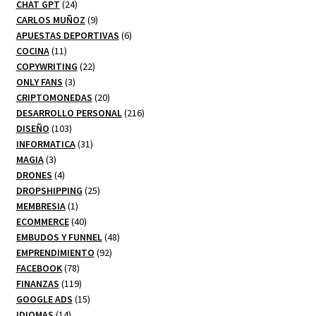
24
productos
CHAT GPT
24
productos
9
CARLOS MUÑOZ
9
productos
6
APUESTAS DEPORTIVAS
6
11
productos
COCINA
11
productos
22
COPYWRITING
22
3
productos
ONLY FANS
3
productos
20
CRIPTOMONEDAS
20
productos
216
DESARROLLO PERSONAL
216
103
productos
DISEÑO
103
productos
31
INFORMATICA
31
3
productos
MAGIA
3
productos
4
DRONES
4
productos
25
DROPSHIPPING
25
1
productos
MEMBRESIA
1
producto
40
ECOMMERCE
40
productos
48
EMBUDOS Y FUNNEL
48
92
productos
EMPRENDIMIENTO
92
78
productos
FACEBOOK
78
productos
119
FINANZAS
119
productos
15
GOOGLE ADS
15
14
productos
IDIOMAS
14