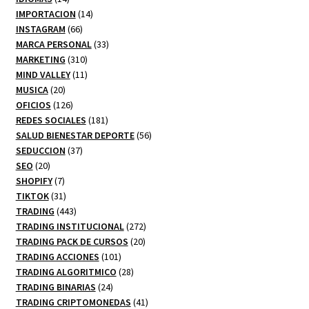
productos
14
IMPORTACION
14
66
productos
INSTAGRAM
66
productos
33
MARCA PERSONAL
33
310
productos
MARKETING
310
productos
11
MIND VALLEY
11
20
productos
MUSICA
20
productos
126
OFICIOS
126
productos
181
REDES SOCIALES
181
productos
56
SALUD BIENESTAR DEPORTE
56
37
productos
SEDUCCION
37
20
productos
SEO
20
productos
7
SHOPIFY
7
productos
31
TIKTOK
31
productos
443
TRADING
443
productos
272
TRADING INSTITUCIONAL
272
20
productos
TRADING PACK DE CURSOS
20
101
productos
TRADING ACCIONES
101
productos
28
TRADING ALGORITMICO
28
24
productos
TRADING BINARIAS
24
productos
41
TRADING CRIPTOMONEDAS
41