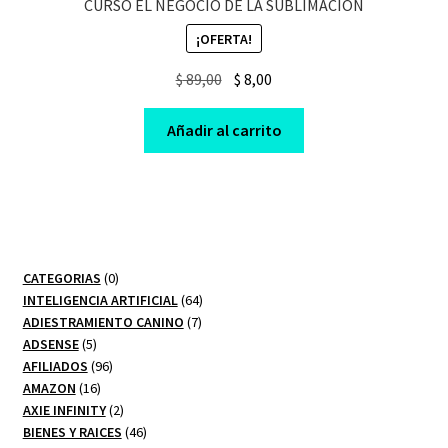
CURSO EL NEGOCIO DE LA SUBLIMACION
¡OFERTA!
Original
Current
$
89,00
$
8,00
price
price
was:
is:
Añadir al carrito
$ 89,00.
$ 8,00.
0
CATEGORIAS
0
productos
64
INTELIGENCIA ARTIFICIAL
64
7
productos
ADIESTRAMIENTO CANINO
7
5
productos
ADSENSE
5
productos
96
AFILIADOS
96
16
productos
AMAZON
16
productos
2
AXIE INFINITY
2
productos
46
BIENES Y RAICES
46