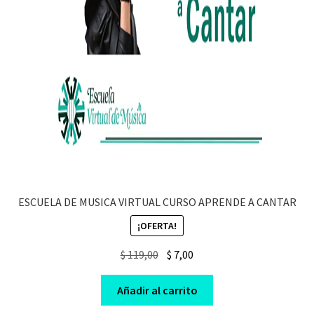
ESCUELA DE MUSICA VIRTUAL CURSO APRENDE A CANTAR
¡OFERTA!
Original
Current
$
119,00
$
7,00
price
price
was:
is:
Añadir al carrito
$ 119,00.
$ 7,00.