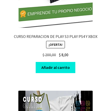
CURSO REPARACION DE PLAY S3 PLAY PS4 Y XBOX
¡OFERTA!
Original
Current
$
200,00
$
8,00
price
price
was:
is:
Añadir al carrito
$ 200,00.
$ 8,00.