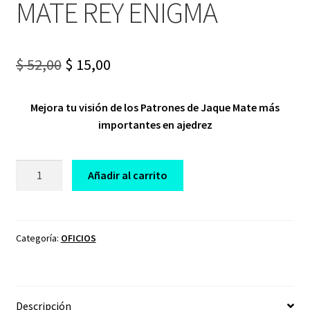
MATE REY ENIGMA
Original
Current
$
52,00
$
15,00
price
price
Mejora tu visión de los Patrones de Jaque Mate más
was:
is:
importantes en ajedrez
$ 52,00.
$ 15,00.
CURSO
Añadir al carrito
DE
AJEDREZ
PATRONES
DE
Categoría:
OFICIOS
JAQUE
MATE
REY
Descripción
ENIGMA