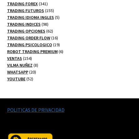
341
productos
TRADING FOREX
341
productos
155
TRADING FUTUROS
155
productos
5
TRADING IDIOMA INGLES
5
98
productos
TRADING INDICES
98
productos
62
TRADING OPCIONES
62
productos
16
TRADING ORDER FLOW
16
productos
19
TRADING PSICOLOGICO
19
productos
6
ROBOT TRADING PREMIUM
6
154
productos
VENTAS
154
productos
8
VILMA NUÑEZ
8
20
productos
WHATSAPP
20
52
productos
YOUTUBE
52
productos
POLITICAS DE PRIVACIDAD