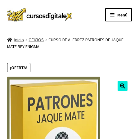
Ir
Ir
Menú
a
al
la
contenido
INICIO
navegación
Inicio
OFICIOS
CURSO DE AJEDREZ PATRONES DE JAQUE
MATE REY ENIGMA
TIENDA
Expandi
CURSOS
¡OFERTA!
el
menú
MEMBRESIA
hijo
MI CUENTA
CARRITO
CONTACTO