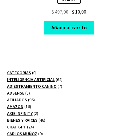
Original
Current
$
497,00
$
10,00
price
price
was:
is:
Añadir al carrito
$ 497,00.
$ 10,00.
0
CATEGORIAS
0
productos
64
INTELIGENCIA ARTIFICIAL
64
7
productos
ADIESTRAMIENTO CANINO
7
5
productos
ADSENSE
5
productos
96
AFILIADOS
96
16
productos
AMAZON
16
productos
2
AXIE INFINITY
2
productos
46
BIENES Y RAICES
46
24
productos
CHAT GPT
24
productos
9
CARLOS MUÑOZ
9