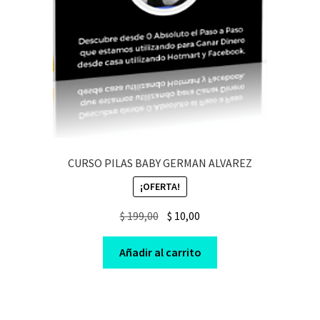
CURSO PILAS BABY GERMAN ALVAREZ
¡OFERTA!
Original
Current
$
199,00
$
10,00
price
price
was:
is:
Añadir al carrito
$ 199,00.
$ 10,00.