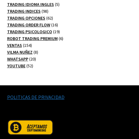
productos
5
TRADING IDIOMA INGLES
5
98
productos
TRADING INDICES
98
productos
62
TRADING OPCIONES
62
productos
16
TRADING ORDER FLOW
16
productos
19
TRADING PSICOLOGICO
19
productos
6
ROBOT TRADING PREMIUM
6
154
productos
VENTAS
154
productos
8
VILMA NUÑEZ
8
20
productos
WHATSAPP
20
52
productos
YOUTUBE
52
productos
POLITICAS DE PRIVACIDAD