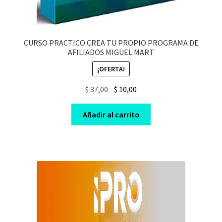
CURSO PRACTICO CREA TU PROPIO PROGRAMA DE
AFILIADOS MIGUEL MART
¡OFERTA!
Original
Current
$
37,00
$
10,00
price
price
was:
is:
Añadir al carrito
$ 37,00.
$ 10,00.