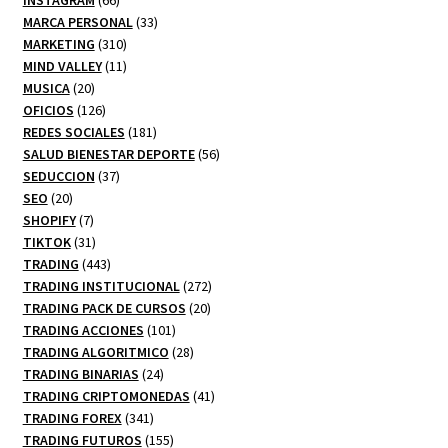
INSTAGRAM
66
productos
33
MARCA PERSONAL
33
310
productos
MARKETING
310
productos
11
MIND VALLEY
11
20
productos
MUSICA
20
productos
126
OFICIOS
126
productos
181
REDES SOCIALES
181
productos
56
SALUD BIENESTAR DEPORTE
56
37
productos
SEDUCCION
37
20
productos
SEO
20
productos
7
SHOPIFY
7
productos
31
TIKTOK
31
productos
443
TRADING
443
productos
272
TRADING INSTITUCIONAL
272
20
productos
TRADING PACK DE CURSOS
20
101
productos
TRADING ACCIONES
101
productos
28
TRADING ALGORITMICO
28
24
productos
TRADING BINARIAS
24
productos
41
TRADING CRIPTOMONEDAS
41
341
productos
TRADING FOREX
341
productos
155
TRADING FUTUROS
155