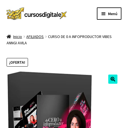
Ir
Ir
Menú
a
al
la
contenido
INICIO
navegación
Inicio
AFILIADOS
CURSO DE 0 A INFOPRODUCTOR VIBES
ANNGI AVILA
TIENDA
Expandi
CURSOS
¡OFERTA!
el
menú
MEMBRESIA
hijo
MI CUENTA
CARRITO
CONTACTO