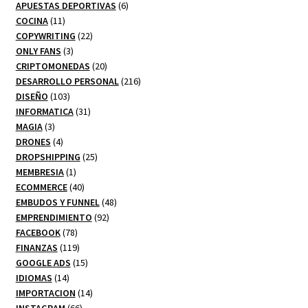
productos
6
APUESTAS DEPORTIVAS
6
11
productos
COCINA
11
productos
22
COPYWRITING
22
3
productos
ONLY FANS
3
productos
20
CRIPTOMONEDAS
20
productos
216
DESARROLLO PERSONAL
216
103
productos
DISEÑO
103
productos
31
INFORMATICA
31
3
productos
MAGIA
3
productos
4
DRONES
4
productos
25
DROPSHIPPING
25
1
productos
MEMBRESIA
1
producto
40
ECOMMERCE
40
productos
48
EMBUDOS Y FUNNEL
48
92
productos
EMPRENDIMIENTO
92
78
productos
FACEBOOK
78
productos
119
FINANZAS
119
productos
15
GOOGLE ADS
15
14
productos
IDIOMAS
14
productos
14
IMPORTACION
14
66
productos