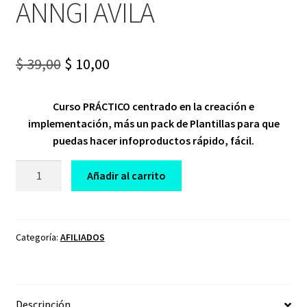
ANNGI AVILA
Original
Current
$
39,00
$
10,00
price
price
Curso PRÁCTICO centrado en la creación e
was:
is:
implementación, más un pack de Plantillas para que
$ 39,00.
$ 10,00.
puedas hacer infoproductos rápido, fácil.
CURSO
Añadir al carrito
DE
0
A
INFOPRODUCTOR
Categoría:
AFILIADOS
VIBES
ANNGI
AVILA
Descripción
cantidad