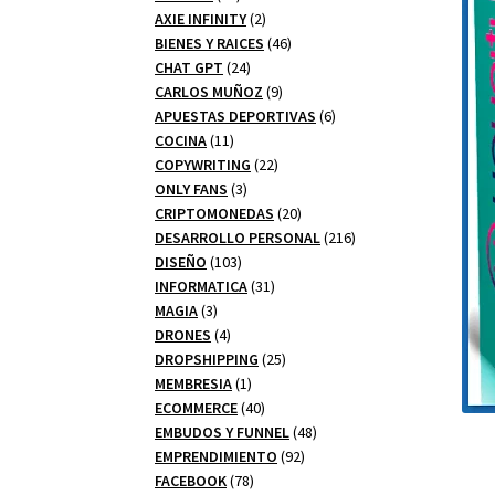
productos
2
AXIE INFINITY
2
productos
46
BIENES Y RAICES
46
24
productos
CHAT GPT
24
productos
9
CARLOS MUÑOZ
9
productos
6
APUESTAS DEPORTIVAS
6
11
productos
COCINA
11
productos
22
COPYWRITING
22
3
productos
ONLY FANS
3
productos
20
CRIPTOMONEDAS
20
productos
216
DESARROLLO PERSONAL
216
103
productos
DISEÑO
103
productos
31
INFORMATICA
31
3
productos
MAGIA
3
productos
4
DRONES
4
productos
25
DROPSHIPPING
25
1
productos
MEMBRESIA
1
producto
40
ECOMMERCE
40
productos
48
EMBUDOS Y FUNNEL
48
92
productos
EMPRENDIMIENTO
92
78
productos
FACEBOOK
78