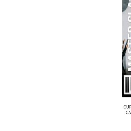
CUR
C