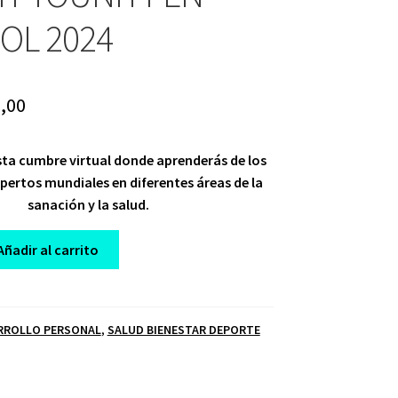
OL 2024
ginal
Current
,00
ce
price
sta cumbre virtual donde aprenderás de los
:
is:
xpertos mundiales en diferentes áreas de la
,00.
$ 10,00.
sanación y la salud.
Añadir al carrito
RROLLO PERSONAL
,
SALUD BIENESTAR DEPORTE