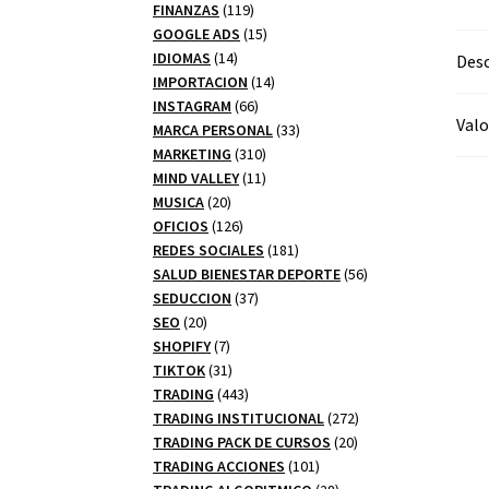
productos
119
FINANZAS
119
productos
15
GOOGLE ADS
15
14
productos
IDIOMAS
14
Desc
productos
14
IMPORTACION
14
66
productos
INSTAGRAM
66
Valo
productos
33
MARCA PERSONAL
33
310
productos
MARKETING
310
productos
11
MIND VALLEY
11
20
productos
MUSICA
20
productos
126
OFICIOS
126
productos
181
REDES SOCIALES
181
productos
56
SALUD BIENESTAR DEPORTE
56
37
productos
SEDUCCION
37
20
productos
SEO
20
productos
7
SHOPIFY
7
productos
31
TIKTOK
31
productos
443
TRADING
443
productos
272
TRADING INSTITUCIONAL
272
20
productos
TRADING PACK DE CURSOS
20
101
productos
TRADING ACCIONES
101
productos
28