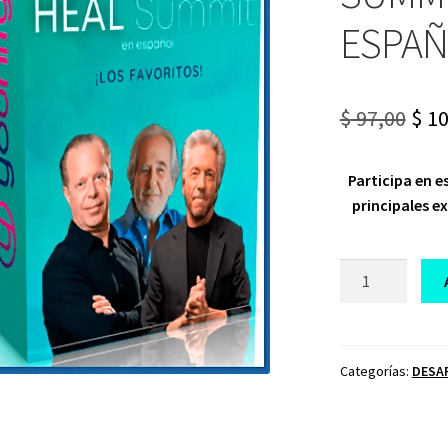
ESPAÑ
Ori
$
97,00
$
10
pri
Participa en e
was
principales e
$ 97
CURSO
CUMBRE
HEAL
SUMMIT
YOUNITY
Categorías:
DESA
EN
ESPAÑOL
2024