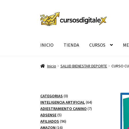
Ir
Ir
a
al
la
contenido
navegación
INICIO
TIENDA
CURSOS
ME
Inicio
SALUD BIENESTAR DEPORTE
CURSO CU
0
CATEGORIAS
0
productos
64
INTELIGENCIA ARTIFICIAL
64
7
productos
ADIESTRAMIENTO CANINO
7
5
productos
ADSENSE
5
productos
96
AFILIADOS
96
16
productos
AMAZON
16