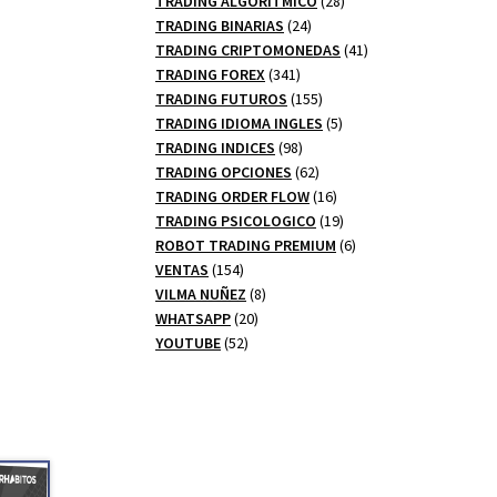
TRADING ALGORITMICO
28
24
productos
TRADING BINARIAS
24
productos
41
TRADING CRIPTOMONEDAS
41
341
productos
TRADING FOREX
341
productos
155
TRADING FUTUROS
155
productos
5
TRADING IDIOMA INGLES
5
98
productos
TRADING INDICES
98
productos
62
TRADING OPCIONES
62
productos
16
TRADING ORDER FLOW
16
productos
19
TRADING PSICOLOGICO
19
productos
6
ROBOT TRADING PREMIUM
6
154
productos
VENTAS
154
productos
8
VILMA NUÑEZ
8
20
productos
WHATSAPP
20
52
productos
YOUTUBE
52
productos