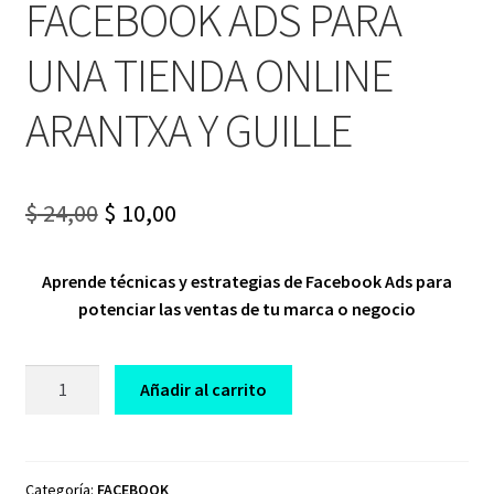
FACEBOOK ADS PARA
UNA TIENDA ONLINE
ARANTXA Y GUILLE
Original
Current
$
24,00
$
10,00
price
price
Aprende técnicas y estrategias de Facebook Ads para
was:
is:
potenciar las ventas de tu marca o negocio
$ 24,00.
$ 10,00.
CURSO
Añadir al carrito
CREA
TUS
CAMPAÑAS
DE
Categoría:
FACEBOOK