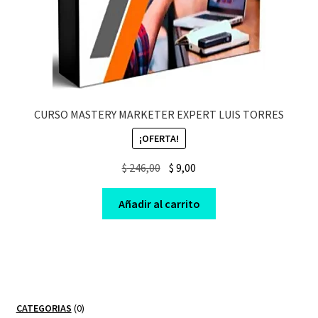
CURSO MASTERY MARKETER EXPERT LUIS TORRES
¡OFERTA!
Original
Current
$
246,00
$
9,00
price
price
was:
is:
Añadir al carrito
$ 246,00.
$ 9,00.
0
CATEGORIAS
0