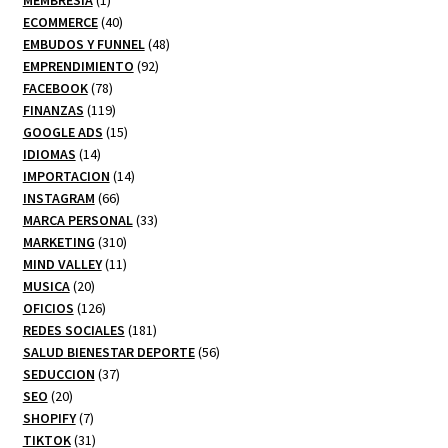
producto
40
ECOMMERCE
40
productos
48
EMBUDOS Y FUNNEL
48
92
productos
EMPRENDIMIENTO
92
78
productos
FACEBOOK
78
productos
119
FINANZAS
119
productos
15
GOOGLE ADS
15
14
productos
IDIOMAS
14
productos
14
IMPORTACION
14
66
productos
INSTAGRAM
66
productos
33
MARCA PERSONAL
33
310
productos
MARKETING
310
productos
11
MIND VALLEY
11
20
productos
MUSICA
20
productos
126
OFICIOS
126
productos
181
REDES SOCIALES
181
productos
56
SALUD BIENESTAR DEPORTE
56
37
productos
SEDUCCION
37
20
productos
SEO
20
productos
7
SHOPIFY
7
productos
31
TIKTOK
31