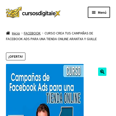
Ir
Ir
Menú
a
al
la
contenido
INICIO
navegación
Inicio
FACEBOOK
CURSO CREA TUS CAMPAÑAS DE
FACEBOOK ADS PARA UNA TIENDA ONLINE ARANTXA Y GUILLE
TIENDA
Expandi
CURSOS
¡OFERTA!
el
menú
MEMBRESIA
hijo
MI CUENTA
CARRITO
CONTACTO