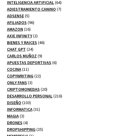
productos
64
INTELIGENCIA ARTIFICIAL
64
7
productos
ADIESTRAMIENTO CANINO
7
5
productos
ADSENSE
5
productos
96
AFILIADOS
96
16
productos
AMAZON
16
productos
2
AXIE INFINITY
2
productos
46
BIENES Y RAICES
46
24
productos
CHAT GPT
24
productos
9
CARLOS MUÑOZ
9
productos
6
APUESTAS DEPORTIVAS
6
11
productos
COCINA
11
productos
22
COPYWRITING
22
3
productos
ONLY FANS
3
productos
20
CRIPTOMONEDAS
20
productos
216
DESARROLLO PERSONAL
216
103
productos
DISEÑO
103
productos
31
INFORMATICA
31
3
productos
MAGIA
3
productos
4
DRONES
4
productos
25
DROPSHIPPING
25
1
productos
MEMBRESIA
1