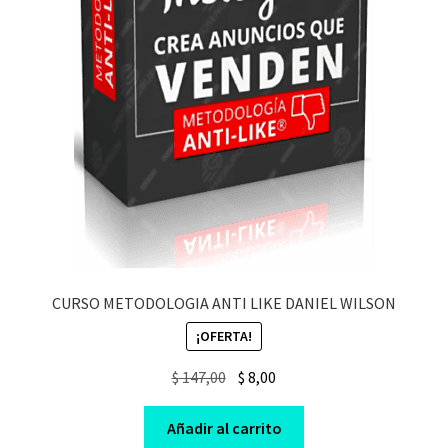
CURSO METODOLOGIA ANTI LIKE DANIEL WILSON
¡OFERTA!
Original
Current
$
147,00
$
8,00
price
price
was:
is:
Añadir al carrito