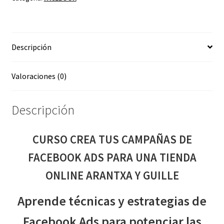
FACEBOOK
ADS
PARA
Descripción
UNA
TIENDA
ONLINE
Valoraciones (0)
ARANTXA
Y
Descripción
GUILLE
cantidad
CURSO CREA TUS CAMPAÑAS DE
FACEBOOK ADS PARA UNA TIENDA
ONLINE ARANTXA Y GUILLE
Aprende técnicas y estrategias de
Facebook Ads para potenciar las