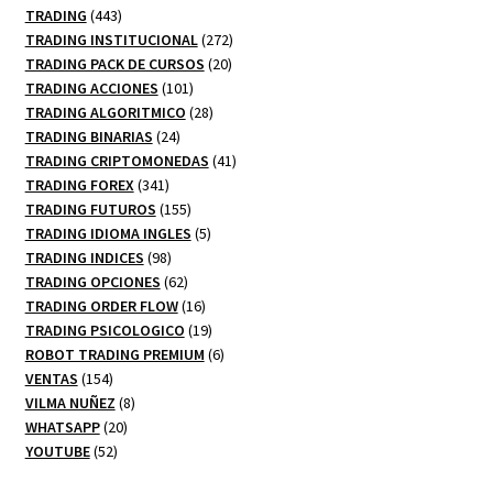
productos
443
TRADING
443
productos
272
TRADING INSTITUCIONAL
272
20
productos
TRADING PACK DE CURSOS
20
101
productos
TRADING ACCIONES
101
productos
28
TRADING ALGORITMICO
28
24
productos
TRADING BINARIAS
24
productos
41
TRADING CRIPTOMONEDAS
41
341
productos
TRADING FOREX
341
productos
155
TRADING FUTUROS
155
productos
5
TRADING IDIOMA INGLES
5
98
productos
TRADING INDICES
98
productos
62
TRADING OPCIONES
62
productos
16
TRADING ORDER FLOW
16
productos
19
TRADING PSICOLOGICO
19
productos
6
ROBOT TRADING PREMIUM
6
154
productos
VENTAS
154
productos
8
VILMA NUÑEZ
8
20
productos
WHATSAPP
20
52
productos
YOUTUBE
52
productos