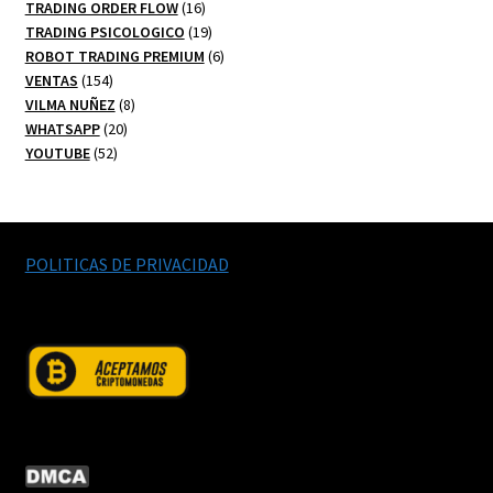
productos
16
TRADING ORDER FLOW
16
productos
19
TRADING PSICOLOGICO
19
productos
6
ROBOT TRADING PREMIUM
6
154
productos
VENTAS
154
productos
8
VILMA NUÑEZ
8
20
productos
WHATSAPP
20
52
productos
YOUTUBE
52
productos
POLITICAS DE PRIVACIDAD