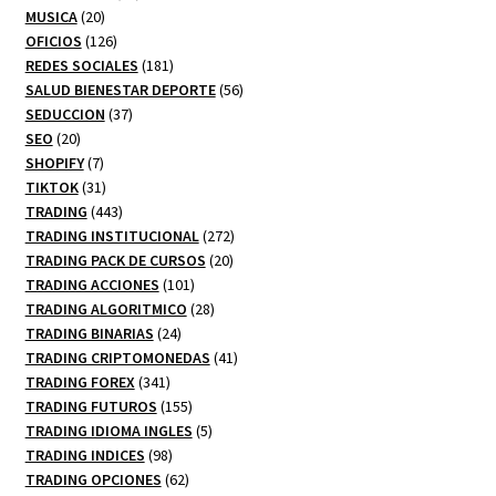
20
productos
MUSICA
20
productos
126
OFICIOS
126
productos
181
REDES SOCIALES
181
productos
56
SALUD BIENESTAR DEPORTE
56
37
productos
SEDUCCION
37
20
productos
SEO
20
productos
7
SHOPIFY
7
productos
31
TIKTOK
31
productos
443
TRADING
443
productos
272
TRADING INSTITUCIONAL
272
20
productos
TRADING PACK DE CURSOS
20
101
productos
TRADING ACCIONES
101
productos
28
TRADING ALGORITMICO
28
24
productos
TRADING BINARIAS
24
productos
41
TRADING CRIPTOMONEDAS
41
341
productos
TRADING FOREX
341
productos
155
TRADING FUTUROS
155
productos
5
TRADING IDIOMA INGLES
5
98
productos
TRADING INDICES
98
productos
62
TRADING OPCIONES
62