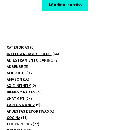
was:
is:
Añadir al carrito
$ 75,00.
$ 10,00.
0
CATEGORIAS
0
productos
64
INTELIGENCIA ARTIFICIAL
64
7
productos
ADIESTRAMIENTO CANINO
7
5
productos
ADSENSE
5
productos
96
AFILIADOS
96
16
productos
AMAZON
16
productos
2
AXIE INFINITY
2
productos
46
BIENES Y RAICES
46
24
productos
CHAT GPT
24
productos
9
CARLOS MUÑOZ
9
productos
6
APUESTAS DEPORTIVAS
6
11
productos
COCINA
11
productos
22
COPYWRITING
22