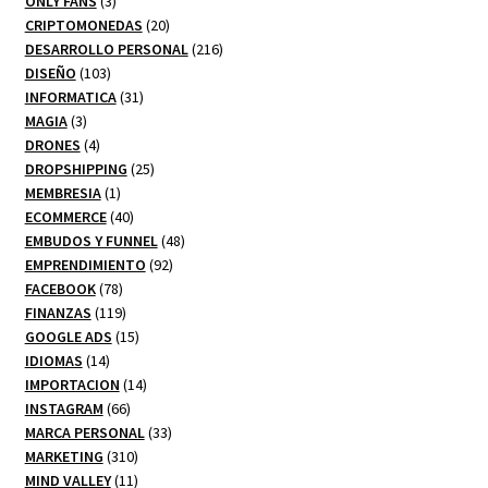
3
productos
ONLY FANS
3
productos
20
CRIPTOMONEDAS
20
productos
216
DESARROLLO PERSONAL
216
103
productos
DISEÑO
103
productos
31
INFORMATICA
31
3
productos
MAGIA
3
productos
4
DRONES
4
productos
25
DROPSHIPPING
25
1
productos
MEMBRESIA
1
producto
40
ECOMMERCE
40
productos
48
EMBUDOS Y FUNNEL
48
92
productos
EMPRENDIMIENTO
92
78
productos
FACEBOOK
78
productos
119
FINANZAS
119
productos
15
GOOGLE ADS
15
14
productos
IDIOMAS
14
productos
14
IMPORTACION
14
66
productos
INSTAGRAM
66
productos
33
MARCA PERSONAL
33
310
productos
MARKETING
310
productos
11
MIND VALLEY
11