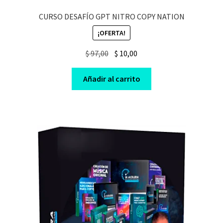
CURSO DESAFÍO GPT NITRO COPY NATION
¡OFERTA!
Original
Current
$
97,00
$
10,00
price
price
was:
is:
Añadir al carrito
$ 97,00.
$ 10,00.