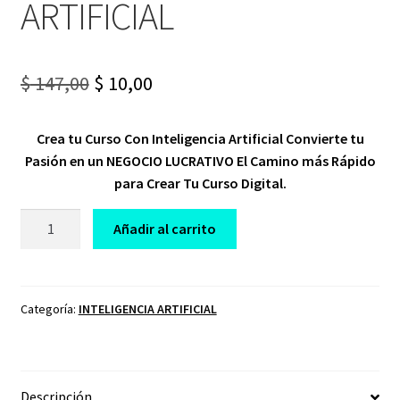
ARTIFICIAL
Original
Current
$
147,00
$
10,00
price
price
Crea tu Curso Con Inteligencia Artificial Convierte tu
was:
is:
Pasión en un NEGOCIO LUCRATIVO El Camino más Rápido
$ 147,00.
$ 10,00.
para Crear Tu Curso Digital.
CURSO
Añadir al carrito
CREA
TU
CURSO
CON
Categoría:
INTELIGENCIA ARTIFICIAL
INTELIGENCIA
ARTIFICIAL
cantidad
Descripción