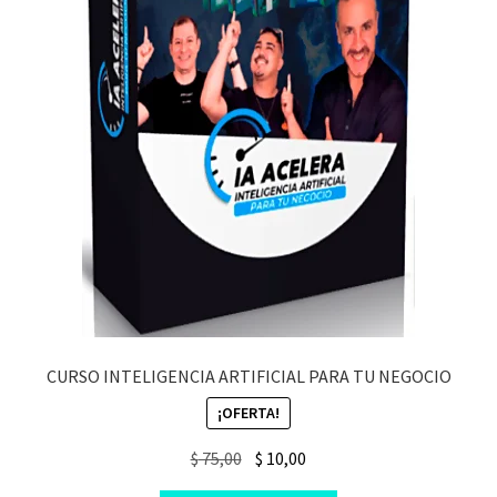
CURSO INTELIGENCIA ARTIFICIAL PARA TU NEGOCIO
¡OFERTA!
Original
Current
$
75,00
$
10,00
price
price