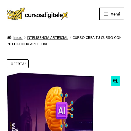
Ir
Ir
Menú
a
al
la
contenido
INICIO
navegación
Inicio
INTELIGENCIA ARTIFICIAL
CURSO CREA TU CURSO CON
INTELIGENCIA ARTIFICIAL
TIENDA
Expandi
CURSOS
¡OFERTA!
el
menú
MEMBRESIA
hijo
MI CUENTA
CARRITO
CONTACTO