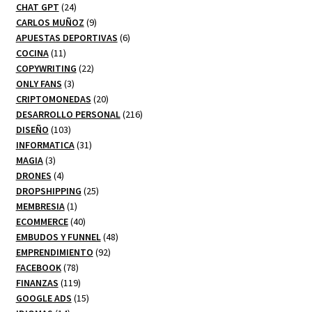
24
productos
CHAT GPT
24
productos
9
CARLOS MUÑOZ
9
productos
6
APUESTAS DEPORTIVAS
6
11
productos
COCINA
11
productos
22
COPYWRITING
22
3
productos
ONLY FANS
3
productos
20
CRIPTOMONEDAS
20
productos
216
DESARROLLO PERSONAL
216
103
productos
DISEÑO
103
productos
31
INFORMATICA
31
3
productos
MAGIA
3
productos
4
DRONES
4
productos
25
DROPSHIPPING
25
1
productos
MEMBRESIA
1
producto
40
ECOMMERCE
40
productos
48
EMBUDOS Y FUNNEL
48
92
productos
EMPRENDIMIENTO
92
78
productos
FACEBOOK
78
productos
119
FINANZAS
119
productos
15
GOOGLE ADS
15