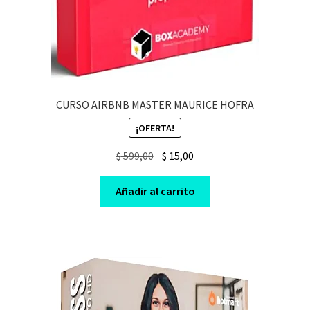
CURSO AIRBNB MASTER MAURICE HOFRA
¡OFERTA!
Original
Current
$
599,00
$
15,00
price
price
was:
is:
Añadir al carrito
$ 599,00.
$ 15,00.