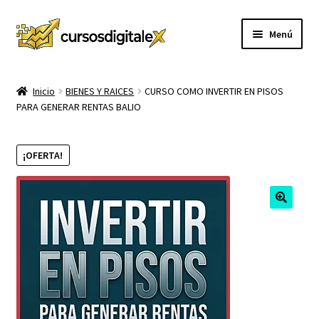
Ir
Ir
Menú
a
al
la
contenido
INICIO
navegación
Inicio
BIENES Y RAICES
CURSO COMO INVERTIR EN PISOS
PARA GENERAR RENTAS BALIO
TIENDA
Expandi
CURSOS
¡OFERTA!
el
menú
MEMBRESIA
hijo
MI CUENTA
CARRITO
CONTACTO