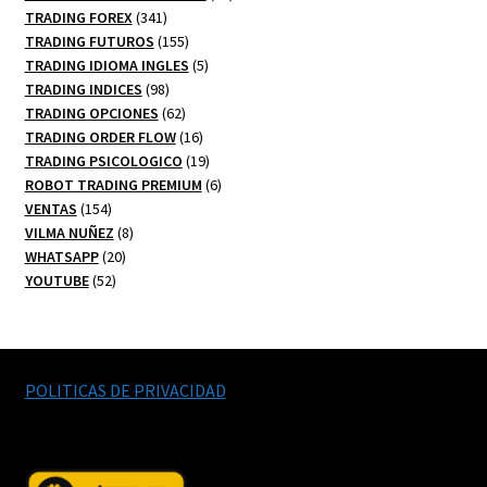
341
productos
TRADING FOREX
341
productos
155
TRADING FUTUROS
155
productos
5
TRADING IDIOMA INGLES
5
98
productos
TRADING INDICES
98
productos
62
TRADING OPCIONES
62
productos
16
TRADING ORDER FLOW
16
productos
19
TRADING PSICOLOGICO
19
productos
6
ROBOT TRADING PREMIUM
6
154
productos
VENTAS
154
productos
8
VILMA NUÑEZ
8
20
productos
WHATSAPP
20
52
productos
YOUTUBE
52
productos
POLITICAS DE PRIVACIDAD