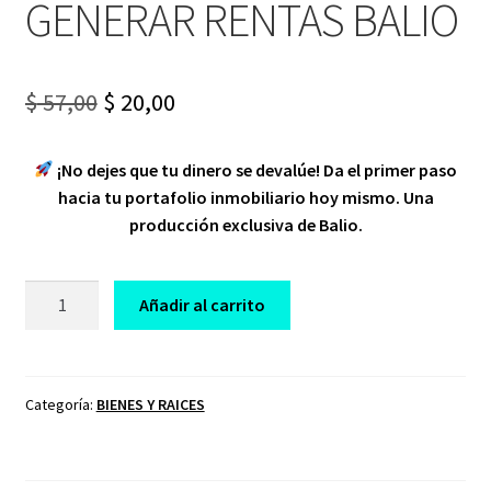
GENERAR RENTAS BALIO
Original
Current
$
57,00
$
20,00
price
price
¡No dejes que tu dinero se devalúe! Da el primer paso
was:
is:
hacia tu portafolio inmobiliario hoy mismo. Una
$ 57,00.
$ 20,00.
producción exclusiva de Balio.
CURSO
Añadir al carrito
COMO
INVERTIR
EN
PISOS
Categoría:
BIENES Y RAICES
PARA
GENERAR
RENTAS