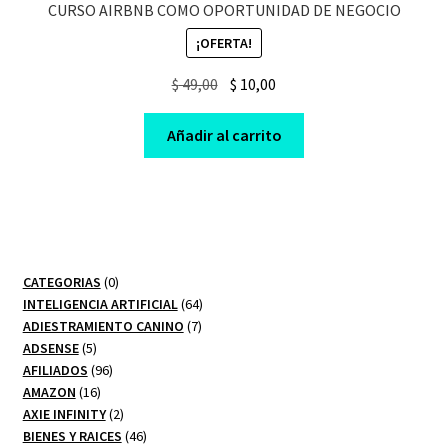
CURSO AIRBNB COMO OPORTUNIDAD DE NEGOCIO
¡OFERTA!
Original
Current
$
49,00
$
10,00
price
price
was:
is:
Añadir al carrito
$ 49,00.
$ 10,00.
0
CATEGORIAS
0
productos
64
INTELIGENCIA ARTIFICIAL
64
7
productos
ADIESTRAMIENTO CANINO
7
5
productos
ADSENSE
5
productos
96
AFILIADOS
96
16
productos
AMAZON
16
productos
2
AXIE INFINITY
2
productos
46
BIENES Y RAICES
46