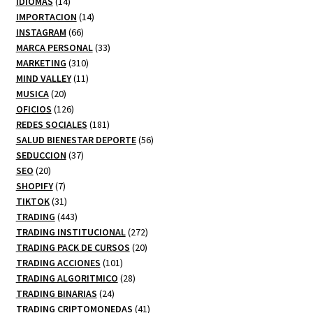
14
productos
IDIOMAS
14
productos
14
IMPORTACION
14
66
productos
INSTAGRAM
66
productos
33
MARCA PERSONAL
33
310
productos
MARKETING
310
productos
11
MIND VALLEY
11
20
productos
MUSICA
20
productos
126
OFICIOS
126
productos
181
REDES SOCIALES
181
productos
56
SALUD BIENESTAR DEPORTE
56
37
productos
SEDUCCION
37
20
productos
SEO
20
productos
7
SHOPIFY
7
productos
31
TIKTOK
31
productos
443
TRADING
443
productos
272
TRADING INSTITUCIONAL
272
20
productos
TRADING PACK DE CURSOS
20
101
productos
TRADING ACCIONES
101
productos
28
TRADING ALGORITMICO
28
24
productos
TRADING BINARIAS
24
productos
41
TRADING CRIPTOMONEDAS
41