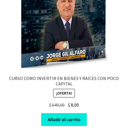
CURSO COMO INVERTIR EN BIENES Y RAICES CON POCO
CAPITAL
¡OFERTA!
Original
Current
$
649,00
$
8,00
price
price
was:
is:
Añadir al carrito
$ 649,00.
$ 8,00.