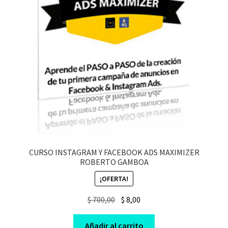
CURSO INSTAGRAM Y FACEBOOK ADS MAXIMIZER
ROBERTO GAMBOA
¡OFERTA!
Original
Current
$
700,00
$
8,00
price
price
was:
is:
Añadir al carrito