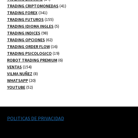
productos
41
TRADING CRIPTOMONEDAS
41
341
productos
TRADING FOREX
341
productos
155
TRADING FUTUROS
155
productos
5
TRADING IDIOMA INGLES
5
98
productos
TRADING INDICES
98
productos
62
TRADING OPCIONES
62
productos
16
TRADING ORDER FLOW
16
productos
19
TRADING PSICOLOGICO
19
productos
6
ROBOT TRADING PREMIUM
6
154
productos
VENTAS
154
productos
8
VILMA NUÑEZ
8
20
productos
WHATSAPP
20
52
productos
YOUTUBE
52
productos
POLITICAS DE PRIVACIDAD