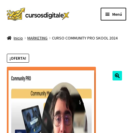
Ir
Ir
Menú
a
al
la
contenido
INICIO
navegación
Inicio
MARKETING
CURSO COMMUNITY PRO SKOOL 2024
TIENDA
¡OFERTA!
Expandi
CURSOS
el
menú
MEMBRESIA
hijo
MI CUENTA
CARRITO
CONTACTO