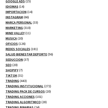
productos
15
GOOGLE ADS
15
14
productos
IDIOMAS
14
productos
14
IMPORTACION
14
66
productos
INSTAGRAM
66
productos
33
MARCA PERSONAL
33
310
productos
MARKETING
310
productos
11
MIND VALLEY
11
20
productos
MUSICA
20
productos
126
OFICIOS
126
productos
181
REDES SOCIALES
181
productos
56
SALUD BIENESTAR DEPORTE
56
37
productos
SEDUCCION
37
20
productos
SEO
20
productos
7
SHOPIFY
7
productos
31
TIKTOK
31
productos
443
TRADING
443
productos
272
TRADING INSTITUCIONAL
272
20
productos
TRADING PACK DE CURSOS
20
101
productos
TRADING ACCIONES
101
productos
28
TRADING ALGORITMICO
28
24
productos
TRADING BINARIAS
24