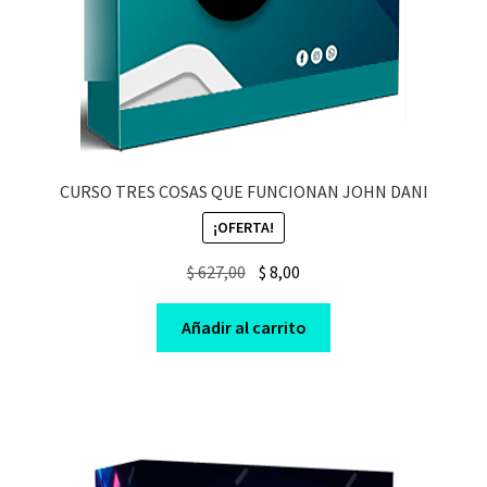
CURSO TRES COSAS QUE FUNCIONAN JOHN DANI
¡OFERTA!
Original
Current
$
627,00
$
8,00
price
price
was:
is:
Añadir al carrito
$ 627,00.
$ 8,00.