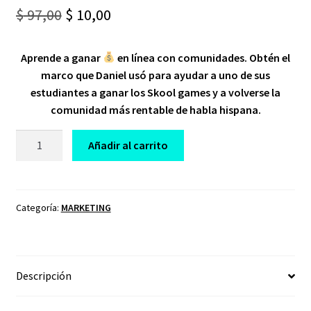
Original
Current
$
97,00
$
10,00
price
price
Aprende a ganar
en línea con comunidades. Obtén el
was:
is:
marco que Daniel usó para ayudar a uno de sus
$ 97,00.
$ 10,00.
estudiantes a ganar los Skool games y a volverse la
comunidad más rentable de habla hispana.
CURSO
Añadir al carrito
COMMUNITY
PRO
SKOOL
2024
Categoría:
MARKETING
cantidad
Descripción