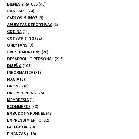
productos
46
BIENES Y RAICES
46
24
productos
CHAT GPT
24
productos
9
CARLOS MUÑOZ
9
productos
6
APUESTAS DEPORTIVAS
6
11
productos
COCINA
11
productos
22
COPYWRITING
22
3
productos
ONLY FANS
3
productos
20
CRIPTOMONEDAS
20
productos
216
DESARROLLO PERSONAL
216
103
productos
DISEÑO
103
productos
31
INFORMATICA
31
3
productos
MAGIA
3
productos
4
DRONES
4
productos
25
DROPSHIPPING
25
1
productos
MEMBRESIA
1
producto
40
ECOMMERCE
40
productos
48
EMBUDOS Y FUNNEL
48
92
productos
EMPRENDIMIENTO
92
78
productos
FACEBOOK
78
productos
119
FINANZAS
119