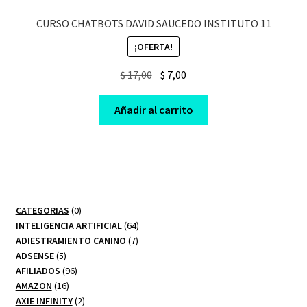
CURSO CHATBOTS DAVID SAUCEDO INSTITUTO 11
¡OFERTA!
Original
Current
$
17,00
$
7,00
price
price
was:
is:
Añadir al carrito
$ 17,00.
$ 7,00.
0
CATEGORIAS
0
productos
64
INTELIGENCIA ARTIFICIAL
64
7
productos
ADIESTRAMIENTO CANINO
7
5
productos
ADSENSE
5
productos
96
AFILIADOS
96
16
productos
AMAZON
16
productos
2
AXIE INFINITY
2