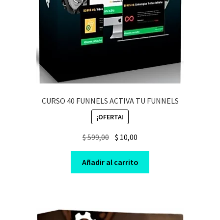
CURSO 40 FUNNELS ACTIVA TU FUNNELS
¡OFERTA!
Original
Current
$
599,00
$
10,00
price
price
was:
is:
Añadir al carrito
$ 599,00.
$ 10,00.