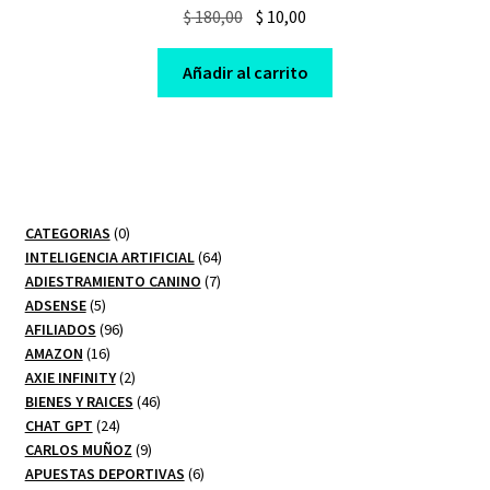
Original
Current
$
180,00
$
10,00
price
price
was:
is:
Añadir al carrito
$ 180,00.
$ 10,00.
0
CATEGORIAS
0
productos
64
INTELIGENCIA ARTIFICIAL
64
7
productos
ADIESTRAMIENTO CANINO
7
5
productos
ADSENSE
5
productos
96
AFILIADOS
96
16
productos
AMAZON
16
productos
2
AXIE INFINITY
2
productos
46
BIENES Y RAICES
46
24
productos
CHAT GPT
24
productos
9
CARLOS MUÑOZ
9
productos
6
APUESTAS DEPORTIVAS
6