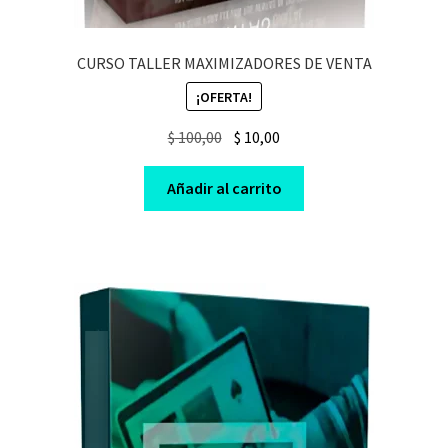
CURSO TALLER MAXIMIZADORES DE VENTA
¡OFERTA!
Original
Current
$
100,00
$
10,00
price
price
was:
is:
Añadir al carrito
$ 100,00.
$ 10,00.