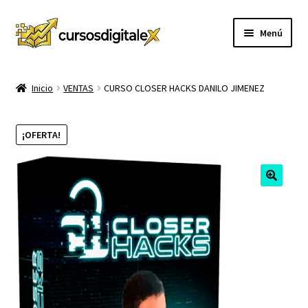
Ir
Ir
Menú
a
al
la
contenido
INICIO
navegación
Inicio
VENTAS
CURSO CLOSER HACKS DANILO JIMENEZ
TIENDA
¡OFERTA!
Expandi
CURSOS
el
menú
MEMBRESIA
hijo
MI CUENTA
CARRITO
CONTACTO