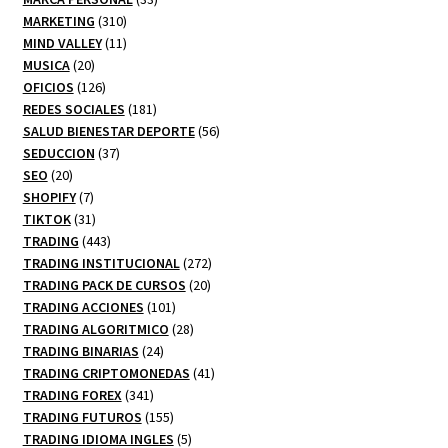
310
productos
MARKETING
310
productos
11
MIND VALLEY
11
20
productos
MUSICA
20
productos
126
OFICIOS
126
productos
181
REDES SOCIALES
181
productos
56
SALUD BIENESTAR DEPORTE
56
37
productos
SEDUCCION
37
20
productos
SEO
20
productos
7
SHOPIFY
7
productos
31
TIKTOK
31
productos
443
TRADING
443
productos
272
TRADING INSTITUCIONAL
272
20
productos
TRADING PACK DE CURSOS
20
101
productos
TRADING ACCIONES
101
productos
28
TRADING ALGORITMICO
28
24
productos
TRADING BINARIAS
24
productos
41
TRADING CRIPTOMONEDAS
41
341
productos
TRADING FOREX
341
productos
155
TRADING FUTUROS
155
productos
5
TRADING IDIOMA INGLES
5