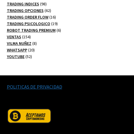
98
productos
TRADING INDICES
98
productos
62
TRADING OPCIONES
62
productos
16
TRADING ORDER FLOW
16
productos
19
TRADING PSICOLOGICO
19
productos
6
ROBOT TRADING PREMIUM
6
154
productos
VENTAS
154
productos
8
VILMA NUÑEZ
8
20
productos
WHATSAPP
20
52
productos
YOUTUBE
52
productos
POLITICAS DE PRIVACIDAD