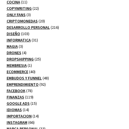
11
productos
COCINA
11
productos
22
COPYWRITING
22
3
productos
ONLY FANS
3
productos
20
CRIPTOMONEDAS
20
productos
216
DESARROLLO PERSONAL
216
103
productos
DISEÑO
103
productos
31
INFORMATICA
31
3
productos
MAGIA
3
productos
4
DRONES
4
productos
25
DROPSHIPPING
25
1
productos
MEMBRESIA
1
producto
40
ECOMMERCE
40
productos
48
EMBUDOS Y FUNNEL
48
92
productos
EMPRENDIMIENTO
92
78
productos
FACEBOOK
78
productos
119
FINANZAS
119
productos
15
GOOGLE ADS
15
14
productos
IDIOMAS
14
productos
14
IMPORTACION
14
66
productos
INSTAGRAM
66
productos
33
MARCA PERSONAL
33