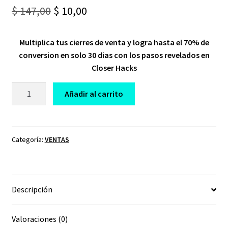
Original
Current
$
147,00
$
10,00
price
price
Multiplica tus cierres de venta y logra hasta el 70% de
was:
is:
conversion en solo 30 dias con los pasos revelados en
$ 147,00.
$ 10,00.
Closer Hacks
CURSO
Añadir al carrito
CLOSER
HACKS
DANILO
JIMENEZ
Categoría:
VENTAS
cantidad
Descripción
Valoraciones (0)