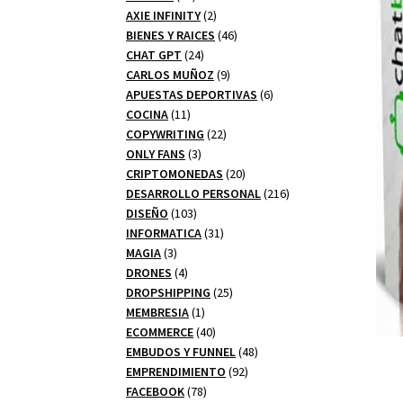
productos
2
AXIE INFINITY
2
productos
46
BIENES Y RAICES
46
24
productos
CHAT GPT
24
productos
9
CARLOS MUÑOZ
9
productos
6
APUESTAS DEPORTIVAS
6
11
productos
COCINA
11
productos
22
COPYWRITING
22
3
productos
ONLY FANS
3
productos
20
CRIPTOMONEDAS
20
productos
216
DESARROLLO PERSONAL
216
103
productos
DISEÑO
103
productos
31
INFORMATICA
31
3
productos
MAGIA
3
productos
4
DRONES
4
productos
25
DROPSHIPPING
25
1
productos
MEMBRESIA
1
producto
40
ECOMMERCE
40
productos
48
EMBUDOS Y FUNNEL
48
92
productos
EMPRENDIMIENTO
92
78
productos
FACEBOOK
78