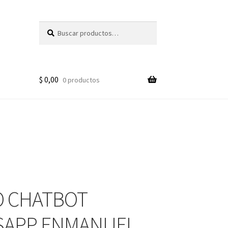
Buscar
Buscar
por:
$
0,00
0 productos
 CHATBOT
SAPP ENMANUEL