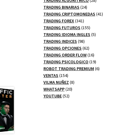
TRADING ALGORITMICO
28
24
productos
TRADING BINARIAS
24
productos
41
TRADING CRIPTOMONEDAS
41
341
productos
TRADING FOREX
341
productos
155
TRADING FUTUROS
155
productos
5
TRADING IDIOMA INGLES
5
98
productos
TRADING INDICES
98
productos
62
TRADING OPCIONES
62
productos
16
TRADING ORDER FLOW
16
productos
19
TRADING PSICOLOGICO
19
productos
6
ROBOT TRADING PREMIUM
6
154
productos
VENTAS
154
productos
8
VILMA NUÑEZ
8
20
productos
WHATSAPP
20
52
productos
YOUTUBE
52
productos