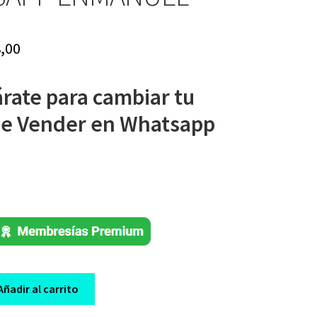
iginal
Current
,00
ice
price
rate para cambiar tu
s:
is:
de Vender en Whatsapp
50,00.
$ 8,00.
Añadir al carrito