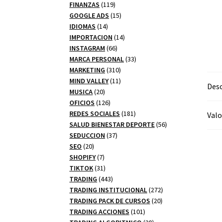
productos
119
FINANZAS
119
productos
15
GOOGLE ADS
15
14
productos
IDIOMAS
14
productos
14
IMPORTACION
14
66
productos
INSTAGRAM
66
productos
33
MARCA PERSONAL
33
310
productos
MARKETING
310
productos
11
MIND VALLEY
11
Desc
20
productos
MUSICA
20
productos
126
OFICIOS
126
productos
181
REDES SOCIALES
181
Valo
productos
56
SALUD BIENESTAR DEPORTE
56
37
productos
SEDUCCION
37
20
productos
SEO
20
productos
7
SHOPIFY
7
productos
31
TIKTOK
31
productos
443
TRADING
443
productos
272
TRADING INSTITUCIONAL
272
20
productos
TRADING PACK DE CURSOS
20
101
productos
TRADING ACCIONES
101
productos
28