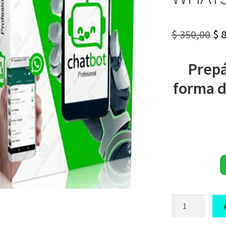
Or
$
350,00
$
8
pr
Prepá
wa
forma 
$ 3
CURSO
CHATBOT
WHATSAPP