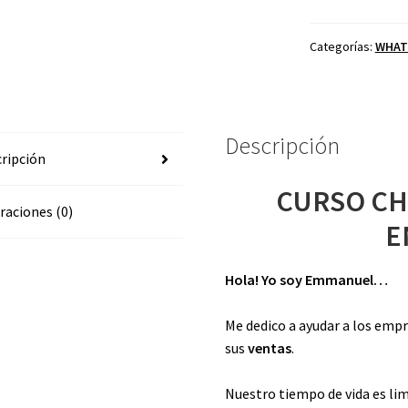
ENMANUEL
cantidad
Categorías:
WHAT
Descripción
ripción
CURSO CH
raciones (0)
E
Hola! Yo soy Emmanuel…
Me dedico a ayudar a los emp
sus
ventas
.
Nuestro tiempo de vida es li