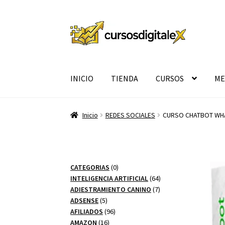
Ir
Ir
a
al
la
contenido
navegación
INICIO
TIENDA
CURSOS
ME
Inicio
REDES SOCIALES
CURSO CHATBOT WH
0
CATEGORIAS
0
productos
64
INTELIGENCIA ARTIFICIAL
64
7
productos
ADIESTRAMIENTO CANINO
7
5
productos
ADSENSE
5
productos
96
AFILIADOS
96
16
productos
AMAZON
16