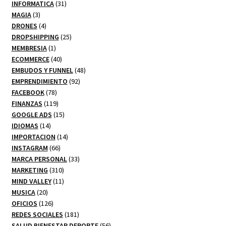
productos
31
INFORMATICA
31
3
productos
MAGIA
3
productos
4
DRONES
4
productos
25
DROPSHIPPING
25
1
productos
MEMBRESIA
1
producto
40
ECOMMERCE
40
productos
48
EMBUDOS Y FUNNEL
48
92
productos
EMPRENDIMIENTO
92
78
productos
FACEBOOK
78
productos
119
FINANZAS
119
productos
15
GOOGLE ADS
15
14
productos
IDIOMAS
14
productos
14
IMPORTACION
14
66
productos
INSTAGRAM
66
productos
33
MARCA PERSONAL
33
310
productos
MARKETING
310
productos
11
MIND VALLEY
11
20
productos
MUSICA
20
productos
126
OFICIOS
126
productos
181
REDES SOCIALES
181
productos
56
SALUD BIENESTAR DEPORTE
56