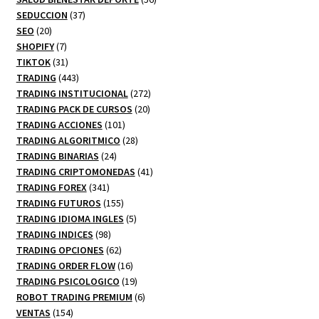
37
productos
SEDUCCION
37
20
productos
SEO
20
productos
7
SHOPIFY
7
productos
31
TIKTOK
31
productos
443
TRADING
443
productos
272
TRADING INSTITUCIONAL
272
20
productos
TRADING PACK DE CURSOS
20
101
productos
TRADING ACCIONES
101
productos
28
TRADING ALGORITMICO
28
24
productos
TRADING BINARIAS
24
productos
41
TRADING CRIPTOMONEDAS
41
341
productos
TRADING FOREX
341
productos
155
TRADING FUTUROS
155
productos
5
TRADING IDIOMA INGLES
5
98
productos
TRADING INDICES
98
productos
62
TRADING OPCIONES
62
productos
16
TRADING ORDER FLOW
16
productos
19
TRADING PSICOLOGICO
19
productos
6
ROBOT TRADING PREMIUM
6
154
productos
VENTAS
154