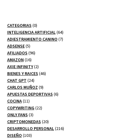
0
CATEGORIAS
0
productos
64
INTELIGENCIA ARTIFICIAL
64
7
productos
ADIESTRAMIENTO CANINO
7
5
productos
ADSENSE
5
productos
96
AFILIADOS
96
16
productos
AMAZON
16
productos
2
AXIE INFINITY
2
productos
46
BIENES Y RAICES
46
24
productos
CHAT GPT
24
productos
9
CARLOS MUÑOZ
9
productos
6
APUESTAS DEPORTIVAS
6
11
productos
COCINA
11
productos
22
COPYWRITING
22
3
productos
ONLY FANS
3
productos
20
CRIPTOMONEDAS
20
productos
216
DESARROLLO PERSONAL
216
103
productos
DISEÑO
103