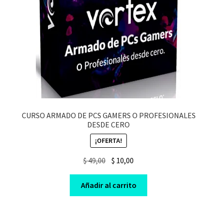
CURSO ARMADO DE PCS GAMERS O PROFESIONALES
DESDE CERO
¡OFERTA!
Original
Current
$
49,00
$
10,00
price
price
was:
is:
Añadir al carrito
$ 49,00.
$ 10,00.