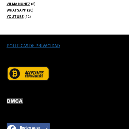
productos
8
VILMA NUÑEZ
8
20
productos
WHATSAPP
20
52
productos
YOUTUBE
52
productos
POLITICAS DE PRIVACIDAD