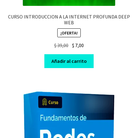
CURSO INTRODUCCION A LA INTERNET PROFUNDA DEEP
WEB
¡OFERTA!
Original
Current
$
39,00
$
7,00
price
price
was:
is:
Añadir al carrito
$ 39,00.
$ 7,00.