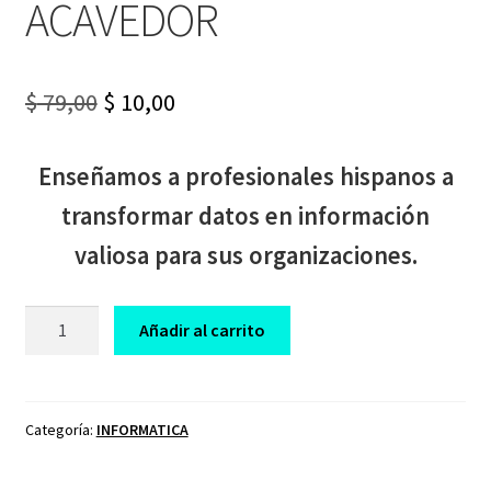
ACAVEDOR
Original
Current
$
79,00
$
10,00
price
price
Enseñamos a profesionales hispanos a
was:
is:
transformar datos en información
$ 79,00.
$ 10,00.
valiosa para sus organizaciones.
CURSO
Añadir al carrito
CARRERA
ESPECIALISTA
EXCEL
Y
Categoría:
INFORMATICA
BI
ACAVEDOR