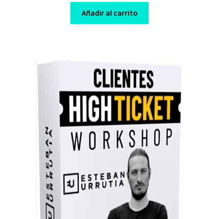
was:
is:
Añadir al carrito
$ 42,00.
$ 10,00.