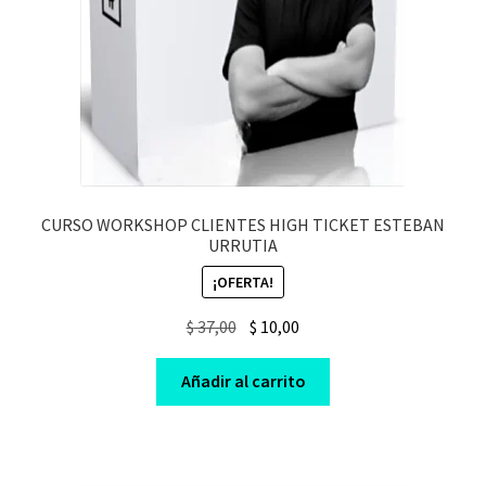
CURSO WORKSHOP CLIENTES HIGH TICKET ESTEBAN
URRUTIA
¡OFERTA!
Original
Current
$
37,00
$
10,00
price
price
was:
is:
Añadir al carrito
$ 37,00.
$ 10,00.