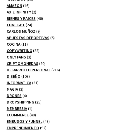
16
productos
AMAZON
16
productos
2
AXIE INFINITY
2
productos
46
BIENES Y RAICES
46
24
productos
CHAT GPT
24
productos
9
CARLOS MUÑOZ
9
productos
6
APUESTAS DEPORTIVAS
6
11
productos
COCINA
11
productos
22
COPYWRITING
22
3
productos
ONLY FANS
3
productos
20
CRIPTOMONEDAS
20
productos
216
DESARROLLO PERSONAL
216
103
productos
DISEÑO
103
productos
31
INFORMATICA
31
3
productos
MAGIA
3
productos
4
DRONES
4
productos
25
DROPSHIPPING
25
1
productos
MEMBRESIA
1
producto
40
ECOMMERCE
40
productos
48
EMBUDOS Y FUNNEL
48
92
productos
EMPRENDIMIENTO
92