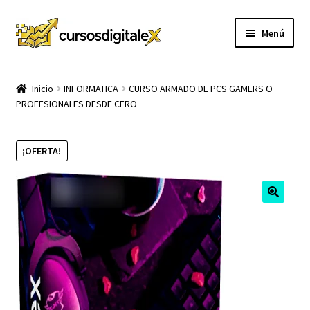
Ir
Ir
Menú
a
al
la
contenido
INICIO
navegación
Inicio
INFORMATICA
CURSO ARMADO DE PCS GAMERS O
PROFESIONALES DESDE CERO
TIENDA
Expandi
CURSOS
¡OFERTA!
el
menú
MEMBRESIA
hijo
MI CUENTA
CARRITO
CONTACTO