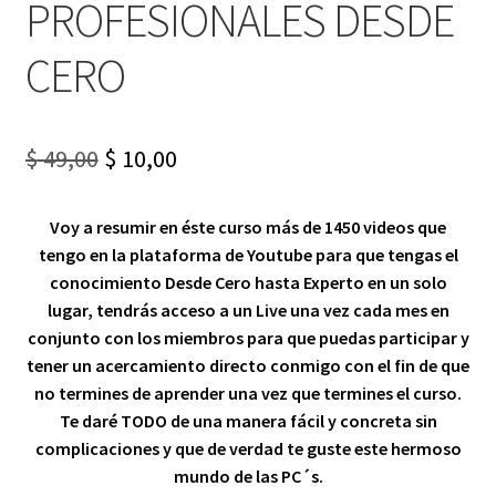
PROFESIONALES DESDE
CERO
Original
Current
$
49,00
$
10,00
price
price
Voy a resumir en éste curso más de 1450 videos que
was:
is:
tengo en la plataforma de Youtube para que tengas el
$ 49,00.
$ 10,00.
conocimiento Desde Cero hasta Experto en un solo
lugar, tendrás acceso a un Live una vez cada mes en
conjunto con los miembros para que puedas participar y
tener un acercamiento directo conmigo con el fin de que
no termines de aprender una vez que termines el curso.
Te daré TODO de una manera fácil y concreta sin
complicaciones y que de verdad te guste este hermoso
mundo de las PC´s.