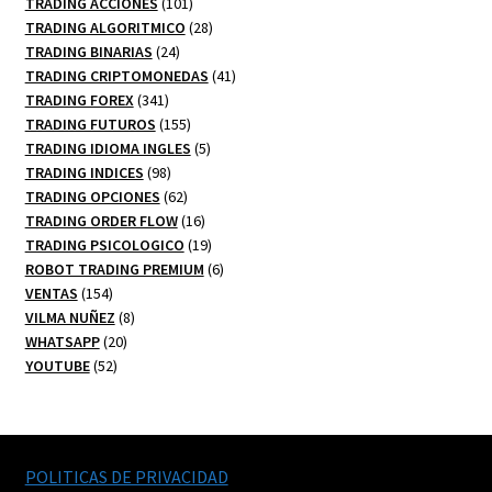
101
productos
TRADING ACCIONES
101
productos
28
TRADING ALGORITMICO
28
24
productos
TRADING BINARIAS
24
productos
41
TRADING CRIPTOMONEDAS
41
341
productos
TRADING FOREX
341
productos
155
TRADING FUTUROS
155
productos
5
TRADING IDIOMA INGLES
5
98
productos
TRADING INDICES
98
productos
62
TRADING OPCIONES
62
productos
16
TRADING ORDER FLOW
16
productos
19
TRADING PSICOLOGICO
19
productos
6
ROBOT TRADING PREMIUM
6
154
productos
VENTAS
154
productos
8
VILMA NUÑEZ
8
20
productos
WHATSAPP
20
52
productos
YOUTUBE
52
productos
POLITICAS DE PRIVACIDAD