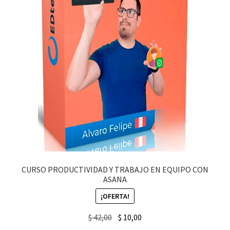
CURSO PRODUCTIVIDAD Y TRABAJO EN EQUIPO CON
ASANA
¡OFERTA!
Original
Current
$
42,00
$
10,00
price
price