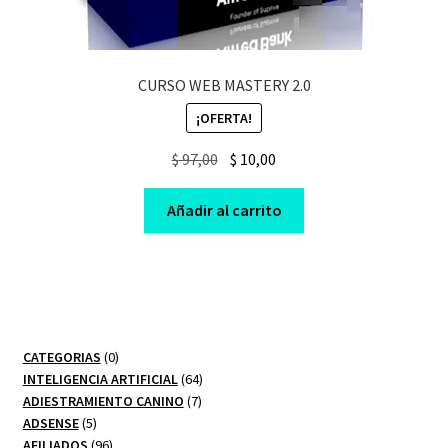
CURSO WEB MASTERY 2.0
¡OFERTA!
Original
Current
$
97,00
$
10,00
price
price
was:
is:
Añadir al carrito
$ 97,00.
$ 10,00.
0
CATEGORIAS
0
productos
64
INTELIGENCIA ARTIFICIAL
64
7
productos
ADIESTRAMIENTO CANINO
7
5
productos
ADSENSE
5
productos
96
AFILIADOS
96