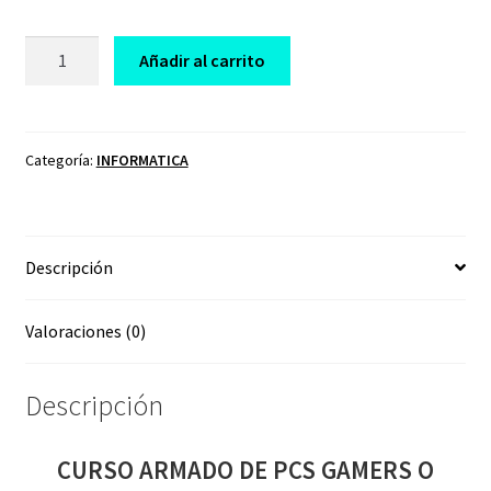
CURSO
Añadir al carrito
ARMADO
DE
PCS
GAMERS
Categoría:
INFORMATICA
O
PROFESIONALES
DESDE
Descripción
CERO
cantidad
Valoraciones (0)
Descripción
CURSO ARMADO DE PCS GAMERS O