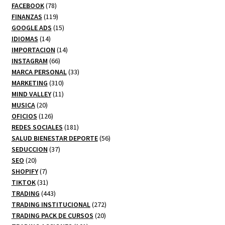
78
productos
FACEBOOK
78
productos
119
FINANZAS
119
productos
15
GOOGLE ADS
15
14
productos
IDIOMAS
14
productos
14
IMPORTACION
14
66
productos
INSTAGRAM
66
productos
33
MARCA PERSONAL
33
310
productos
MARKETING
310
productos
11
MIND VALLEY
11
20
productos
MUSICA
20
productos
126
OFICIOS
126
productos
181
REDES SOCIALES
181
productos
56
SALUD BIENESTAR DEPORTE
56
37
productos
SEDUCCION
37
20
productos
SEO
20
productos
7
SHOPIFY
7
productos
31
TIKTOK
31
productos
443
TRADING
443
productos
272
TRADING INSTITUCIONAL
272
20
productos
TRADING PACK DE CURSOS
20