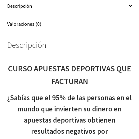
Descripción
Valoraciones (0)
Descripción
CURSO APUESTAS DEPORTIVAS QUE
FACTURAN
¿Sabías que el 95% de las personas en el
mundo que invierten su dinero en
apuestas deportivas obtienen
resultados negativos por