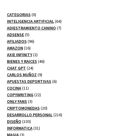
0
CATEGORIAS
0
productos
64
INTELIGENCIA ARTIFICIAL
64
7
productos
ADIESTRAMIENTO CANINO
7
5
productos
ADSENSE
5
productos
96
AFILIADOS
96
16
productos
AMAZON
16
productos
2
AXIE INFINITY
2
productos
46
BIENES Y RAICES
46
24
productos
CHAT GPT
24
productos
9
CARLOS MUÑOZ
9
productos
6
APUESTAS DEPORTIVAS
6
11
productos
COCINA
11
productos
22
COPYWRITING
22
3
productos
ONLY FANS
3
productos
20
CRIPTOMONEDAS
20
productos
216
DESARROLLO PERSONAL
216
103
productos
DISEÑO
103
productos
31
INFORMATICA
31
3
productos
MAGIA
3