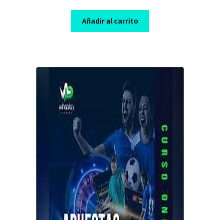
price
price
was:
is:
Añadir al carrito
$ 97,00.
$ 10,00.