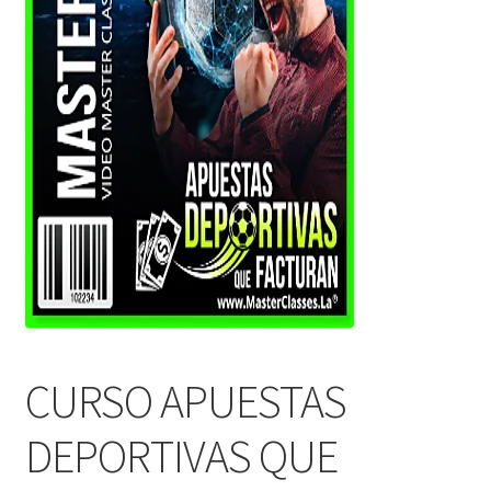
CURSO APUESTAS
DEPORTIVAS QUE