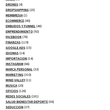
productos
4
DRONES
4
productos
25
DROPSHIPPING
25
1
productos
MEMBRESIA
1
producto
40
ECOMMERCE
40
productos
48
EMBUDOS Y FUNNEL
48
92
productos
EMPRENDIMIENTO
92
78
productos
FACEBOOK
78
productos
119
FINANZAS
119
productos
15
GOOGLE ADS
15
14
productos
IDIOMAS
14
productos
14
IMPORTACION
14
66
productos
INSTAGRAM
66
productos
33
MARCA PERSONAL
33
310
productos
MARKETING
310
productos
11
MIND VALLEY
11
20
productos
MUSICA
20
productos
126
OFICIOS
126
productos
181
REDES SOCIALES
181
productos
56
SALUD BIENESTAR DEPORTE
56
37
productos
SEDUCCION
37