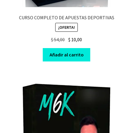
CURSO COMPLETO DE APUESTAS DEPORTIVAS
¡OFERTA!
Original
Current
$
54,00
$
10,00
price
price
was:
is:
Añadir al carrito
$ 54,00.
$ 10,00.