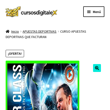
Ir
Ir
Menú
a
al
la
contenido
INICIO
navegación
Inicio
APUESTAS DEPORTIVAS
CURSO APUESTAS
DEPORTIVAS QUE FACTURAN
TIENDA
Expandi
CURSOS
¡OFERTA!
el
menú
MEMBRESIA
hijo
MI CUENTA
CARRITO
CONTACTO