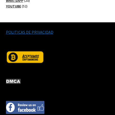
20
productos
WHATSAPP
20
52
productos
YOUTUBE
52
productos
POLITICAS DE PRIVACIDAD