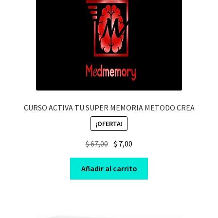
CURSO ACTIVA TU SUPER MEMORIA METODO CREA
¡OFERTA!
Original
Current
$
67,00
$
7,00
price
price
was:
is:
Añadir al carrito
$ 67,00.
$ 7,00.