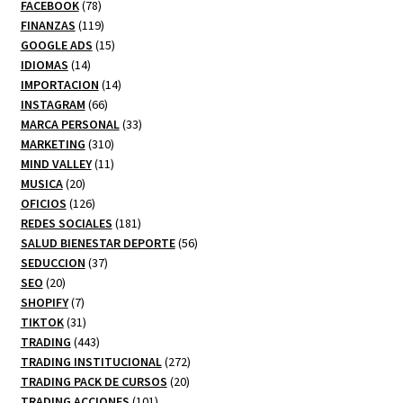
78
productos
FACEBOOK
78
productos
119
FINANZAS
119
productos
15
GOOGLE ADS
15
14
productos
IDIOMAS
14
productos
14
IMPORTACION
14
66
productos
INSTAGRAM
66
productos
33
MARCA PERSONAL
33
310
productos
MARKETING
310
productos
11
MIND VALLEY
11
20
productos
MUSICA
20
productos
126
OFICIOS
126
productos
181
REDES SOCIALES
181
productos
56
SALUD BIENESTAR DEPORTE
56
37
productos
SEDUCCION
37
20
productos
SEO
20
productos
7
SHOPIFY
7
productos
31
TIKTOK
31
productos
443
TRADING
443
productos
272
TRADING INSTITUCIONAL
272
20
productos
TRADING PACK DE CURSOS
20
101
productos
TRADING ACCIONES
101