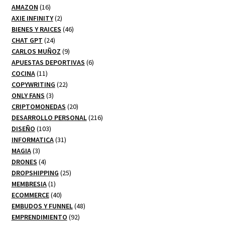
16
productos
AMAZON
16
productos
2
AXIE INFINITY
2
productos
46
BIENES Y RAICES
46
24
productos
CHAT GPT
24
productos
9
CARLOS MUÑOZ
9
productos
6
APUESTAS DEPORTIVAS
6
11
productos
COCINA
11
productos
22
COPYWRITING
22
3
productos
ONLY FANS
3
productos
20
CRIPTOMONEDAS
20
productos
216
DESARROLLO PERSONAL
216
103
productos
DISEÑO
103
productos
31
INFORMATICA
31
3
productos
MAGIA
3
productos
4
DRONES
4
productos
25
DROPSHIPPING
25
1
productos
MEMBRESIA
1
producto
40
ECOMMERCE
40
productos
48
EMBUDOS Y FUNNEL
48
92
productos
EMPRENDIMIENTO
92