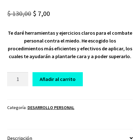
Original
Current
$
130,00
$
7,00
price
price
Te daré herramientas y ejercicios claros para el combate
was:
is:
personal contra el miedo. He escogido los
$ 130,00.
$ 7,00.
procedimientos más eficientes y efectivos de aplicar, los
cuales te ayudarán a plantarle cara y a poder superarlo.
CURSO
Añadir al carrito
AL
CARAJO
EL
MIEDO
Categoría:
DESARROLLO PERSONAL
DANIEL
HABIF
cantidad
Descripción