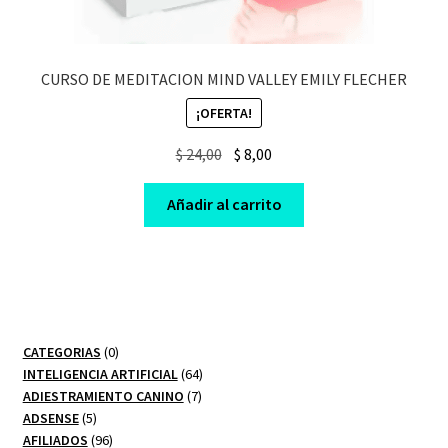
CURSO DE MEDITACION MIND VALLEY EMILY FLECHER
¡OFERTA!
Original
Current
$
24,00
$
8,00
price
price
was:
is:
Añadir al carrito
$ 24,00.
$ 8,00.
0
CATEGORIAS
0
productos
64
INTELIGENCIA ARTIFICIAL
64
7
productos
ADIESTRAMIENTO CANINO
7
5
productos
ADSENSE
5
productos
96
AFILIADOS
96