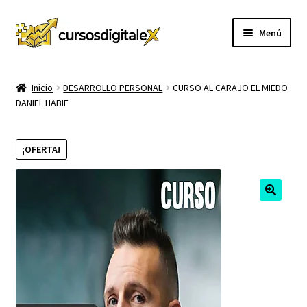
Ir
Ir
Menú
a
al
la
contenido
INICIO
navegación
Inicio
DESARROLLO PERSONAL
CURSO AL CARAJO EL MIEDO
DANIEL HABIF
TIENDA
Expandi
CURSOS
¡OFERTA!
el
menú
MEMBRESIA
hijo
MI CUENTA
CARRITO
CONTACTO