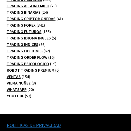
productos
28
TRADING ALGORITMICO
28
24
productos
TRADING BINARIAS
24
productos
41
TRADING CRIPTOMONEDAS
41
341
productos
TRADING FOREX
341
productos
155
TRADING FUTUROS
155
productos
5
TRADING IDIOMA INGLES
5
98
productos
TRADING INDICES
98
productos
62
TRADING OPCIONES
62
productos
16
TRADING ORDER FLOW
16
productos
19
TRADING PSICOLOGICO
19
productos
6
ROBOT TRADING PREMIUM
6
154
productos
VENTAS
154
productos
8
VILMA NUÑEZ
8
20
productos
WHATSAPP
20
52
productos
YOUTUBE
52
productos
POLITICAS DE PRIVACIDAD