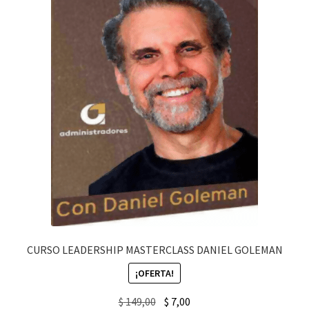
CURSO LEADERSHIP MASTERCLASS DANIEL GOLEMAN
¡OFERTA!
Original
Current
$
149,00
$
7,00