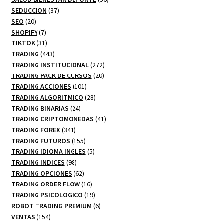
37
productos
SEDUCCION
37
20
productos
SEO
20
productos
7
SHOPIFY
7
productos
31
TIKTOK
31
productos
443
TRADING
443
productos
272
TRADING INSTITUCIONAL
272
20
productos
TRADING PACK DE CURSOS
20
101
productos
TRADING ACCIONES
101
productos
28
TRADING ALGORITMICO
28
24
productos
TRADING BINARIAS
24
productos
41
TRADING CRIPTOMONEDAS
41
341
productos
TRADING FOREX
341
productos
155
TRADING FUTUROS
155
productos
5
TRADING IDIOMA INGLES
5
98
productos
TRADING INDICES
98
productos
62
TRADING OPCIONES
62
productos
16
TRADING ORDER FLOW
16
productos
19
TRADING PSICOLOGICO
19
productos
6
ROBOT TRADING PREMIUM
6
154
productos
VENTAS
154