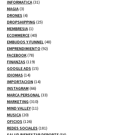
productos
31
INFORMATICA
31
3
productos
MAGIA
3
productos
4
DRONES
4
productos
25
DROPSHIPPING
25
1
productos
MEMBRESIA
1
producto
40
ECOMMERCE
40
productos
48
EMBUDOS Y FUNNEL
48
92
productos
EMPRENDIMIENTO
92
78
productos
FACEBOOK
78
productos
119
FINANZAS
119
productos
15
GOOGLE ADS
15
14
productos
IDIOMAS
14
productos
14
IMPORTACION
14
66
productos
INSTAGRAM
66
productos
33
MARCA PERSONAL
33
310
productos
MARKETING
310
productos
11
MIND VALLEY
11
20
productos
MUSICA
20
productos
126
OFICIOS
126
productos
181
REDES SOCIALES
181
productos
56
SALUD BIENESTAR DEPORTE
56