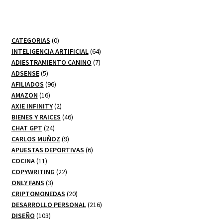
0
CATEGORIAS
0
productos
64
INTELIGENCIA ARTIFICIAL
64
7
productos
ADIESTRAMIENTO CANINO
7
5
productos
ADSENSE
5
productos
96
AFILIADOS
96
16
productos
AMAZON
16
productos
2
AXIE INFINITY
2
productos
46
BIENES Y RAICES
46
24
productos
CHAT GPT
24
productos
9
CARLOS MUÑOZ
9
productos
6
APUESTAS DEPORTIVAS
6
11
productos
COCINA
11
productos
22
COPYWRITING
22
3
productos
ONLY FANS
3
productos
20
CRIPTOMONEDAS
20
productos
216
DESARROLLO PERSONAL
216
103
productos
DISEÑO
103