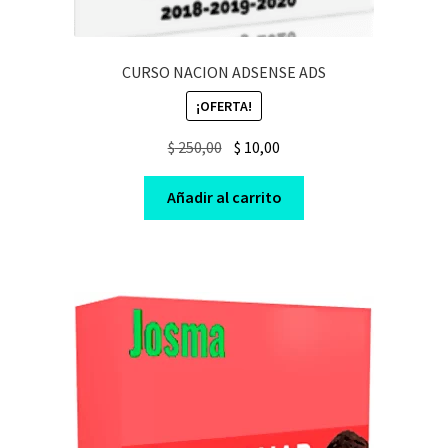
CURSO NACION ADSENSE ADS
¡OFERTA!
Original
Current
$
250,00
$
10,00
price
price
was:
is:
Añadir al carrito
$ 250,00.
$ 10,00.