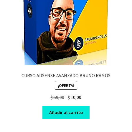
CURSO ADSENSE AVANZADO BRUNO RAMOS
¡OFERTA!
Original
Current
$
59,00
$
10,00
price
price
was:
is:
Añadir al carrito
$ 59,00.
$ 10,00.