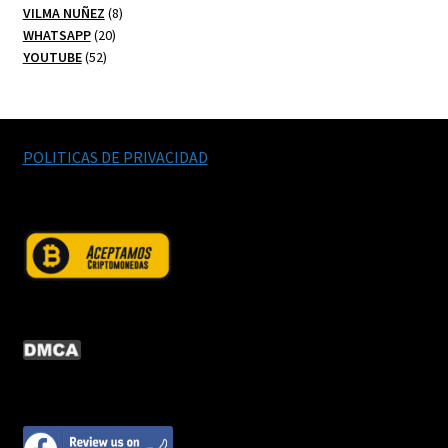
productos
8
VILMA NUÑEZ
8
20
productos
WHATSAPP
20
52
productos
YOUTUBE
52
productos
POLITICAS DE PRIVACIDAD