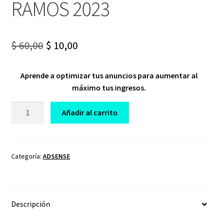
RAMOS 2023
Original
Current
$
60,00
$
10,00
price
price
Aprende a optimizar tus anuncios para aumentar al
was:
is:
máximo tus ingresos.
$ 60,00.
$ 10,00.
CURSO
Añadir al carrito
ADSENSE
AVANZADO
BRUNO
RAMOS
Categoría:
ADSENSE
2023
cantidad
Descripción