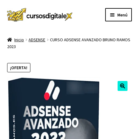
Ir
Ir
Menú
a
al
la
contenido
INICIO
navegación
Inicio
ADSENSE
CURSO ADSENSE AVANZADO BRUNO RAMOS
2023
TIENDA
Expandi
CURSOS
¡OFERTA!
el
menú
MEMBRESIA
hijo
MI CUENTA
CARRITO
CONTACTO