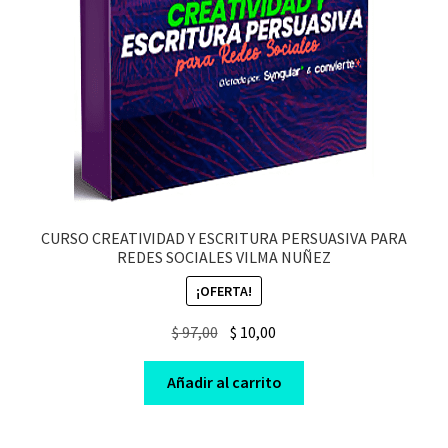
CURSO CREATIVIDAD Y ESCRITURA PERSUASIVA PARA
REDES SOCIALES VILMA NUÑEZ
¡OFERTA!
Original
Current
$
97,00
$
10,00
price
price
was:
is:
Añadir al carrito
$ 97,00.
$ 10,00.