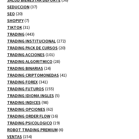
37
productos
SEDUCCION
37
20
productos
SEO
20
productos
7
SHOPIFY
7
productos
31
TIKTOK
31
productos
443
TRADING
443
productos
272
TRADING INSTITUCIONAL
272
20
productos
TRADING PACK DE CURSOS
20
101
productos
TRADING ACCIONES
101
productos
28
TRADING ALGORITMICO
28
24
productos
TRADING BINARIAS
24
productos
41
TRADING CRIPTOMONEDAS
41
341
productos
TRADING FOREX
341
productos
155
TRADING FUTUROS
155
productos
5
TRADING IDIOMA INGLES
5
98
productos
TRADING INDICES
98
productos
62
TRADING OPCIONES
62
productos
16
TRADING ORDER FLOW
16
productos
19
TRADING PSICOLOGICO
19
productos
6
ROBOT TRADING PREMIUM
6
154
productos
VENTAS
154