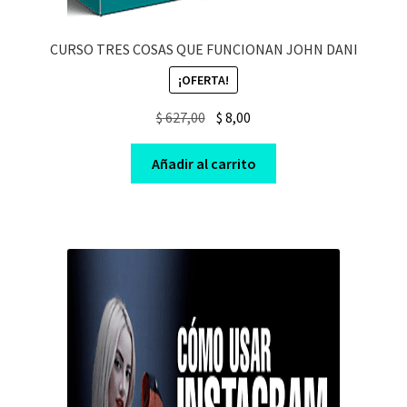
CURSO TRES COSAS QUE FUNCIONAN JOHN DANI
¡OFERTA!
Original
Current
$
627,00
$
8,00
price
price
was:
is:
Añadir al carrito
$ 627,00.
$ 8,00.