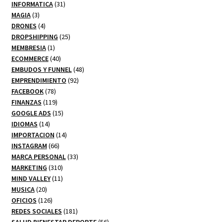
productos
31
INFORMATICA
31
3
productos
MAGIA
3
productos
4
DRONES
4
productos
25
DROPSHIPPING
25
1
productos
MEMBRESIA
1
producto
40
ECOMMERCE
40
productos
48
EMBUDOS Y FUNNEL
48
92
productos
EMPRENDIMIENTO
92
78
productos
FACEBOOK
78
productos
119
FINANZAS
119
productos
15
GOOGLE ADS
15
14
productos
IDIOMAS
14
productos
14
IMPORTACION
14
66
productos
INSTAGRAM
66
productos
33
MARCA PERSONAL
33
310
productos
MARKETING
310
productos
11
MIND VALLEY
11
20
productos
MUSICA
20
productos
126
OFICIOS
126
productos
181
REDES SOCIALES
181
productos
56
SALUD BIENESTAR DEPORTE
56