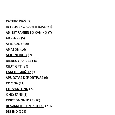
0
CATEGORIAS
0
productos
64
INTELIGENCIA ARTIFICIAL
64
7
productos
ADIESTRAMIENTO CANINO
7
5
productos
ADSENSE
5
productos
96
AFILIADOS
96
16
productos
AMAZON
16
productos
2
AXIE INFINITY
2
productos
46
BIENES Y RAICES
46
24
productos
CHAT GPT
24
productos
9
CARLOS MUÑOZ
9
productos
6
APUESTAS DEPORTIVAS
6
11
productos
COCINA
11
productos
22
COPYWRITING
22
3
productos
ONLY FANS
3
productos
20
CRIPTOMONEDAS
20
productos
216
DESARROLLO PERSONAL
216
103
productos
DISEÑO
103