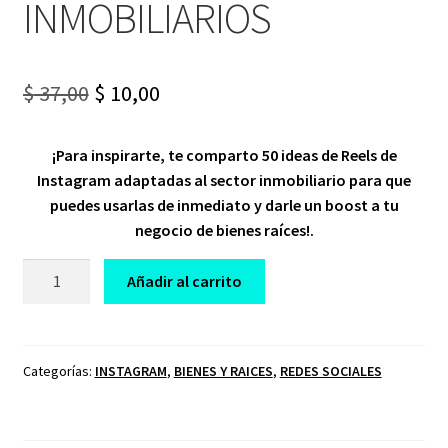
INMOBILIARIOS
Original
Current
$
37,00
$
10,00
price
price
¡Para inspirarte, te comparto 50 ideas de Reels de
was:
is:
Instagram adaptadas al sector inmobiliario para que
$ 37,00.
$ 10,00.
puedes usarlas de inmediato y darle un boost a tu
negocio de bienes raíces!.
CURSO
Añadir al carrito
50
IDEAS
DE
REELS
Categorías:
INSTAGRAM
,
BIENES Y RAICES
,
REDES SOCIALES
PARA
AGENTES
INMOBILIARIOS