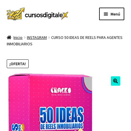
Ir
Ir
Menú
a
al
la
contenido
INICIO
navegación
Inicio
INSTAGRAM
CURSO 50 IDEAS DE REELS PARA AGENTES
INMOBILIARIOS
TIENDA
Expandi
CURSOS
¡OFERTA!
el
menú
MEMBRESIA
hijo
MI CUENTA
CARRITO
CONTACTO