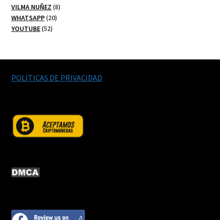
productos
8
VILMA NUÑEZ
8
20
productos
WHATSAPP
20
52
productos
YOUTUBE
52
productos
POLITICAS DE PRIVACIDAD