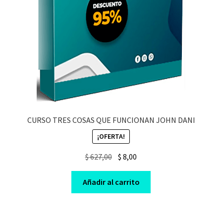
CURSO TRES COSAS QUE FUNCIONAN JOHN DANI
¡OFERTA!
Original
Current
$
627,00
$
8,00
price
price
was:
is:
Añadir al carrito
$ 627,00.
$ 8,00.