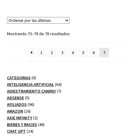
Sorted
Mostrando 73–78 de 78 resultados
by
latest
1
2
3
4
5
6
7
0
CATEGORIAS
0
productos
64
INTELIGENCIA ARTIFICIAL
64
7
productos
ADIESTRAMIENTO CANINO
7
5
productos
ADSENSE
5
productos
96
AFILIADOS
96
16
productos
AMAZON
16
productos
2
AXIE INFINITY
2
productos
46
BIENES Y RAICES
46
24
productos
CHAT GPT
24