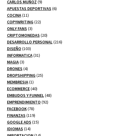
productos
9
CARLOS MUÑOZ
9
productos
6
APUESTAS DEPORTIVAS
6
11
productos
COCINA
11
productos
22
COPYWRITING
22
3
productos
ONLY FANS
3
productos
20
CRIPTOMONEDAS
20
productos
216
DESARROLLO PERSONAL
216
103
productos
DISEÑO
103
productos
31
INFORMATICA
31
3
productos
MAGIA
3
productos
4
DRONES
4
productos
25
DROPSHIPPING
25
1
productos
MEMBRESIA
1
producto
40
ECOMMERCE
40
productos
48
EMBUDOS Y FUNNEL
48
92
productos
EMPRENDIMIENTO
92
78
productos
FACEBOOK
78
productos
119
FINANZAS
119
productos
15
GOOGLE ADS
15
14
productos
IDIOMAS
14
productos
14
IMPORTACION
14