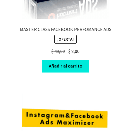
MASTER CLASS FACEBOOK PERFOMANCE ADS
¡OFERTA!
Original
Current
$
49,00
$
8,00
price
price
was:
is:
Añadir al carrito
$ 49,00.
$ 8,00.