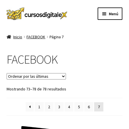
Ir
Ir
Menú
a
al
la
contenido
INICIO
navegación
Inicio
FACEBOOK
Página 7
TIENDA
FACEBOOK
Expandi
CURSOS
el
menú
MEMBRESIA
hijo
Sorted
Mostrando 73–78 de 78 resultados
MI CUENTA
by
latest
CARRITO
1
2
3
4
5
6
7
CONTACTO