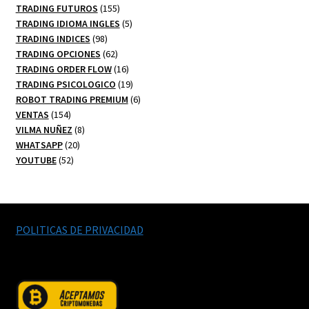
productos
155
TRADING FUTUROS
155
productos
5
TRADING IDIOMA INGLES
5
98
productos
TRADING INDICES
98
productos
62
TRADING OPCIONES
62
productos
16
TRADING ORDER FLOW
16
productos
19
TRADING PSICOLOGICO
19
productos
6
ROBOT TRADING PREMIUM
6
154
productos
VENTAS
154
productos
8
VILMA NUÑEZ
8
20
productos
WHATSAPP
20
52
productos
YOUTUBE
52
productos
POLITICAS DE PRIVACIDAD