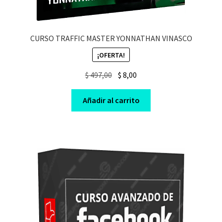
CURSO TRAFFIC MASTER YONNATHAN VINASCO
¡OFERTA!
Original
Current
$
497,00
$
8,00
price
price
was:
is:
Añadir al carrito
$ 497,00.
$ 8,00.