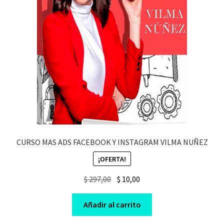
CURSO MAS ADS FACEBOOK Y INSTAGRAM VILMA NUÑEZ
¡OFERTA!
Original
Current
$
297,00
$
10,00
price
price
was:
is:
Añadir al carrito
$ 297,00.
$ 10,00.