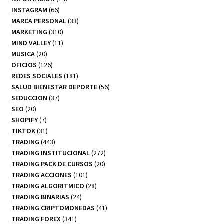
66
productos
INSTAGRAM
66
productos
33
MARCA PERSONAL
33
310
productos
MARKETING
310
productos
11
MIND VALLEY
11
20
productos
MUSICA
20
productos
126
OFICIOS
126
productos
181
REDES SOCIALES
181
productos
56
SALUD BIENESTAR DEPORTE
56
37
productos
SEDUCCION
37
20
productos
SEO
20
productos
7
SHOPIFY
7
productos
31
TIKTOK
31
productos
443
TRADING
443
productos
272
TRADING INSTITUCIONAL
272
20
productos
TRADING PACK DE CURSOS
20
101
productos
TRADING ACCIONES
101
productos
28
TRADING ALGORITMICO
28
24
productos
TRADING BINARIAS
24
productos
41
TRADING CRIPTOMONEDAS
41
341
productos
TRADING FOREX
341