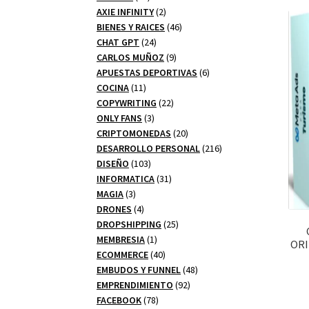
productos
2
AXIE INFINITY
2
productos
46
BIENES Y RAICES
46
24
productos
CHAT GPT
24
productos
9
CARLOS MUÑOZ
9
productos
6
APUESTAS DEPORTIVAS
6
11
productos
COCINA
11
productos
22
COPYWRITING
22
3
productos
ONLY FANS
3
productos
20
CRIPTOMONEDAS
20
productos
216
DESARROLLO PERSONAL
216
103
productos
DISEÑO
103
productos
31
INFORMATICA
31
3
productos
MAGIA
3
productos
4
DRONES
4
productos
25
DROPSHIPPING
25
1
productos
MEMBRESIA
1
ORI
producto
40
ECOMMERCE
40
productos
48
EMBUDOS Y FUNNEL
48
92
productos
EMPRENDIMIENTO
92
78
productos
FACEBOOK
78