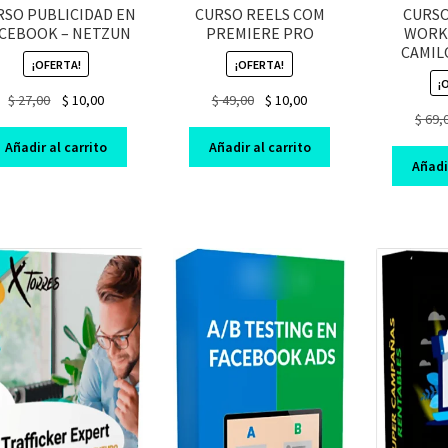
RSO PUBLICIDAD EN
CURSO REELS COM
CURSO
CEBOOK – NETZUN
PREMIERE PRO
WORK
CAMIL
¡OFERTA!
¡OFERTA!
¡
Original
Current
Original
Current
$
27,00
$
10,00
$
49,00
$
10,00
$
69,
price
price
price
price
was:
is:
was:
is:
Añadir al carrito
Añadir al carrito
$ 27,00.
$ 10,00.
$ 49,00.
$ 10,00.
Añadir