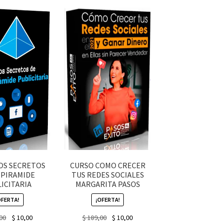
OS SECRETOS
CURSO COMO CRECER
 PIRAMIDE
TUS REDES SOCIALES
ICITARIA
MARGARITA PASOS
OFERTA!
¡OFERTA!
Original
Current
Original
Current
00
$
10,00
$
189,00
$
10,00