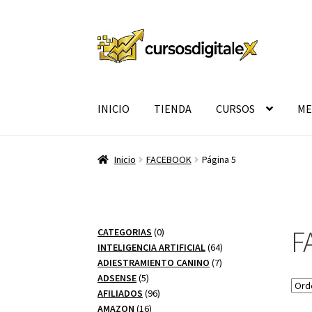
Ir
Ir
a
al
la
contenido
navegación
INICIO
TIENDA
CURSOS
ME
Inicio
FACEBOOK
Página 5
F
0
CATEGORIAS
0
productos
64
INTELIGENCIA ARTIFICIAL
64
7
productos
ADIESTRAMIENTO CANINO
7
5
productos
ADSENSE
5
productos
96
AFILIADOS
96
16
productos
AMAZON
16