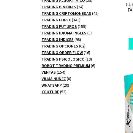
TRADING ALGORITMICO
28
CU
24
productos
TRADING BINARIAS
24
FA
productos
41
TRADING CRIPTOMONEDAS
41
341
productos
TRADING FOREX
341
productos
155
TRADING FUTUROS
155
productos
5
TRADING IDIOMA INGLES
5
98
productos
TRADING INDICES
98
productos
62
TRADING OPCIONES
62
productos
16
TRADING ORDER FLOW
16
productos
19
TRADING PSICOLOGICO
19
productos
6
ROBOT TRADING PREMIUM
6
154
productos
VENTAS
154
productos
8
VILMA NUÑEZ
8
20
productos
WHATSAPP
20
52
productos
YOUTUBE
52
productos