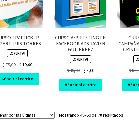
URSO TRAFFICKER
CURSO A/B TESTING EN
CUR
PERT LUIS TORRES
FACEBOOK ADS JAVIER
CAMPAÑA
GUTIERREZ
CRIST
¡OFERTA!
¡OFERTA!
¡
Original
Current
$
75,00
$
10,00
Original
Current
$
49,00
$
8,00
$
67,
price
price
price
price
was:
is:
Añadir al carrito
was:
is:
$ 75,00.
$ 10,00.
Añadir al carrito
Añadir
$ 49,00.
$ 8,00.
Sorted
Mostrando 49–60 de 78 resultados
by
latest