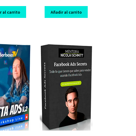
price
price
price
price
was:
is:
was:
is:
 al carrito
Añadir al carrito
$ 179,00.
$ 10,00.
$ 189,00.
$ 10,00.