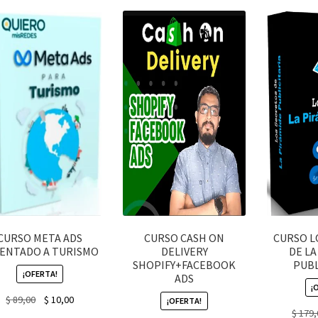
latest
CURSO META ADS
CURSO CASH ON
CURSO L
ENTADO A TURISMO
DELIVERY
DE LA
SHOPIFY+FACEBOOK
PUBL
¡OFERTA!
ADS
¡
Original
Current
$
89,00
$
10,00
¡OFERTA!
$
179,
price
price