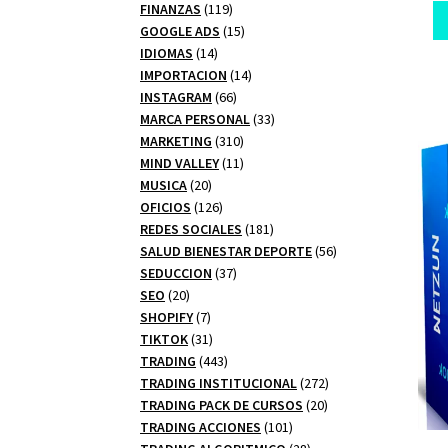
productos
119
FINANZAS
119
productos
15
GOOGLE ADS
15
14
productos
IDIOMAS
14
productos
14
IMPORTACION
14
66
productos
INSTAGRAM
66
productos
33
MARCA PERSONAL
33
310
productos
MARKETING
310
productos
11
MIND VALLEY
11
20
productos
MUSICA
20
productos
126
OFICIOS
126
productos
181
REDES SOCIALES
181
productos
56
SALUD BIENESTAR DEPORTE
56
37
productos
SEDUCCION
37
20
productos
SEO
20
productos
7
SHOPIFY
7
productos
31
TIKTOK
31
productos
443
TRADING
443
productos
272
TRADING INSTITUCIONAL
272
20
productos
TRADING PACK DE CURSOS
20
101
productos
TRADING ACCIONES
101
productos
28