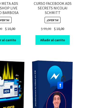
 META ADS
CURSO FACEBOOK ADS
SHOP LIVE
SECRETS NICOLAI
O BARBOSA
SCHMITT
OFERTA!
¡OFERTA!
Original
Current
Original
Current
00
$
10,00
$
99,00
$
10,00
price
price
price
price
was:
is:
was:
is:
 al carrito
Añadir al carrito
$ 69,00.
$ 10,00.
$ 99,00.
$ 10,00.