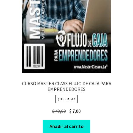
CURSO MASTER CLASS FLUJO DE CAJA PARA
EMPRENDEDORES
¡OFERTA!
Original
Current
$
49,00
$
7,00
price
price
was:
is:
Añadir al carrito