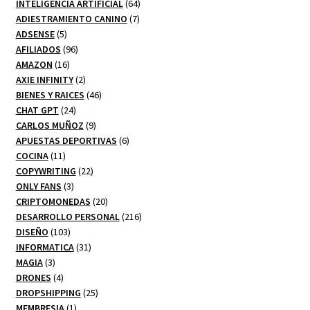
productos
64
INTELIGENCIA ARTIFICIAL
64
7
productos
ADIESTRAMIENTO CANINO
7
5
productos
ADSENSE
5
productos
96
AFILIADOS
96
16
productos
AMAZON
16
productos
2
AXIE INFINITY
2
productos
46
BIENES Y RAICES
46
24
productos
CHAT GPT
24
productos
9
CARLOS MUÑOZ
9
productos
6
APUESTAS DEPORTIVAS
6
11
productos
COCINA
11
productos
22
COPYWRITING
22
3
productos
ONLY FANS
3
productos
20
CRIPTOMONEDAS
20
productos
216
DESARROLLO PERSONAL
216
103
productos
DISEÑO
103
productos
31
INFORMATICA
31
3
productos
MAGIA
3
productos
4
DRONES
4
productos
25
DROPSHIPPING
25
1
productos
MEMBRESIA
1