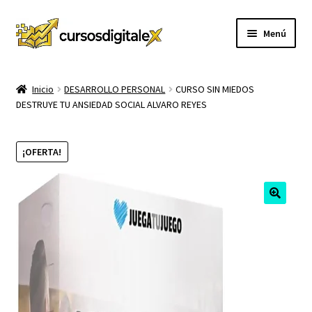
Ir
Ir
Menú
a
al
la
contenido
INICIO
navegación
Inicio
DESARROLLO PERSONAL
CURSO SIN MIEDOS
DESTRUYE TU ANSIEDAD SOCIAL ALVARO REYES
TIENDA
Expandi
CURSOS
¡OFERTA!
el
menú
MEMBRESIA
hijo
MI CUENTA
CARRITO
CONTACTO