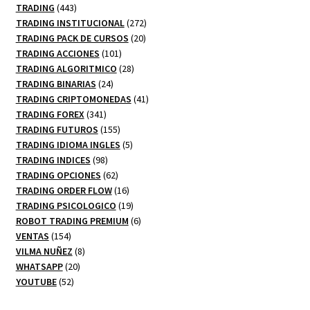
productos
443
TRADING
443
productos
272
TRADING INSTITUCIONAL
272
20
productos
TRADING PACK DE CURSOS
20
101
productos
TRADING ACCIONES
101
productos
28
TRADING ALGORITMICO
28
24
productos
TRADING BINARIAS
24
productos
41
TRADING CRIPTOMONEDAS
41
341
productos
TRADING FOREX
341
productos
155
TRADING FUTUROS
155
productos
5
TRADING IDIOMA INGLES
5
98
productos
TRADING INDICES
98
productos
62
TRADING OPCIONES
62
productos
16
TRADING ORDER FLOW
16
productos
19
TRADING PSICOLOGICO
19
productos
6
ROBOT TRADING PREMIUM
6
154
productos
VENTAS
154
productos
8
VILMA NUÑEZ
8
20
productos
WHATSAPP
20
52
productos
YOUTUBE
52
productos