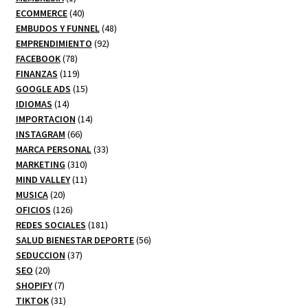
producto
40
ECOMMERCE
40
productos
48
EMBUDOS Y FUNNEL
48
92
productos
EMPRENDIMIENTO
92
78
productos
FACEBOOK
78
productos
119
FINANZAS
119
productos
15
GOOGLE ADS
15
14
productos
IDIOMAS
14
productos
14
IMPORTACION
14
66
productos
INSTAGRAM
66
productos
33
MARCA PERSONAL
33
310
productos
MARKETING
310
productos
11
MIND VALLEY
11
20
productos
MUSICA
20
productos
126
OFICIOS
126
productos
181
REDES SOCIALES
181
productos
56
SALUD BIENESTAR DEPORTE
56
37
productos
SEDUCCION
37
20
productos
SEO
20
productos
7
SHOPIFY
7
productos
31
TIKTOK
31