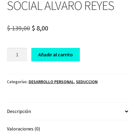
SOCIAL ALVARO REYES
Original
Current
$
139,00
$
8,00
price
price
was:
is:
CURSO
Añadir al carrito
SIN
$ 139,00.
$ 8,00.
MIEDOS
DESTRUYE
TU
Categorías:
DESARROLLO PERSONAL
,
SEDUCCION
ANSIEDAD
SOCIAL
ALVARO
Descripción
REYES
cantidad
Valoraciones (0)