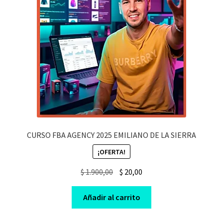
CURSO FBA AGENCY 2025 EMILIANO DE LA SIERRA
¡OFERTA!
Original
Current
$
1.900,00
$
20,00
price
price
was:
is:
Añadir al carrito
$ 1.900,00.
$ 20,00.