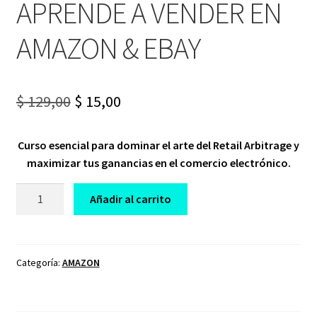
APRENDE A VENDER EN
AMAZON & EBAY
Original
Current
$
129,00
$
15,00
price
price
Curso esencial para dominar el arte del Retail Arbitrage y
was:
is:
maximizar tus ganancias en el comercio electrónico.
$ 129,00.
$ 15,00.
CURSO
Añadir al carrito
RETAIL
ARBITRAGE
AMAZON
APRENDE
Categoría:
AMAZON
A
VENDER
EN