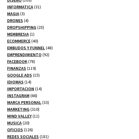
productos
31
INFORMATICA
31
3
productos
MAGIA
3
productos
4
DRONES
4
productos
25
DROPSHIPPING
25
1
productos
MEMBRESIA
1
producto
40
ECOMMERCE
40
productos
48
EMBUDOS Y FUNNEL
48
92
productos
EMPRENDIMIENTO
92
78
productos
FACEBOOK
78
productos
119
FINANZAS
119
productos
15
GOOGLE ADS
15
14
productos
IDIOMAS
14
productos
14
IMPORTACION
14
66
productos
INSTAGRAM
66
productos
33
MARCA PERSONAL
33
310
productos
MARKETING
310
productos
11
MIND VALLEY
11
20
productos
MUSICA
20
productos
126
OFICIOS
126
productos
181
REDES SOCIALES
181