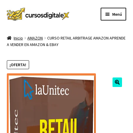
Ir
Ir
Menú
a
al
la
contenido
INICIO
navegación
Inicio
AMAZON
CURSO RETAIL ARBITRAGE AMAZON APRENDE
A VENDER EN AMAZON & EBAY
TIENDA
Expandi
CURSOS
¡OFERTA!
el
menú
MEMBRESIA
hijo
MI CUENTA
CARRITO
CONTACTO