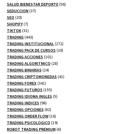
productos
56
SALUD BIENESTAR DEPORTE
56
37
productos
SEDUCCION
37
20
productos
SEO
20
productos
7
SHOPIFY
7
productos
31
TIKTOK
31
productos
443
TRADING
443
productos
272
TRADING INSTITUCIONAL
272
20
productos
TRADING PACK DE CURSOS
20
101
productos
TRADING ACCIONES
101
productos
28
TRADING ALGORITMICO
28
24
productos
TRADING BINARIAS
24
productos
41
TRADING CRIPTOMONEDAS
41
341
productos
TRADING FOREX
341
productos
155
TRADING FUTUROS
155
productos
5
TRADING IDIOMA INGLES
5
98
productos
TRADING INDICES
98
productos
62
TRADING OPCIONES
62
productos
16
TRADING ORDER FLOW
16
productos
19
TRADING PSICOLOGICO
19
productos
6
ROBOT TRADING PREMIUM
6