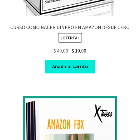
CURSO COMO HACER DINERO EN AMAZON DESDE CERO
¡OFERTA!
Original
Current
$
49,00
$
10,00
price
price
was:
is:
Añadir al carrito
$ 49,00.
$ 10,00.