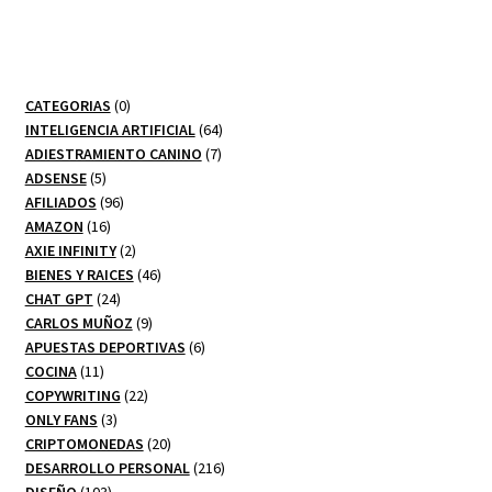
0
CATEGORIAS
0
productos
64
INTELIGENCIA ARTIFICIAL
64
7
productos
ADIESTRAMIENTO CANINO
7
5
productos
ADSENSE
5
productos
96
AFILIADOS
96
16
productos
AMAZON
16
productos
2
AXIE INFINITY
2
productos
46
BIENES Y RAICES
46
24
productos
CHAT GPT
24
productos
9
CARLOS MUÑOZ
9
productos
6
APUESTAS DEPORTIVAS
6
11
productos
COCINA
11
productos
22
COPYWRITING
22
3
productos
ONLY FANS
3
productos
20
CRIPTOMONEDAS
20
productos
216
DESARROLLO PERSONAL
216
103
productos
DISEÑO
103