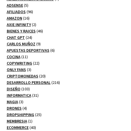
5
productos
ADSENSE
5
productos
96
AFILIADOS
96
16
productos
AMAZON
16
productos
2
AXIE INFINITY
2
productos
46
BIENES Y RAICES
46
24
productos
CHAT GPT
24
productos
9
CARLOS MUÑOZ
9
productos
6
APUESTAS DEPORTIVAS
6
11
productos
COCINA
11
productos
22
COPYWRITING
22
3
productos
ONLY FANS
3
productos
20
CRIPTOMONEDAS
20
productos
216
DESARROLLO PERSONAL
216
103
productos
DISEÑO
103
productos
31
INFORMATICA
31
3
productos
MAGIA
3
productos
4
DRONES
4
productos
25
DROPSHIPPING
25
1
productos
MEMBRESIA
1
producto
40
ECOMMERCE
40