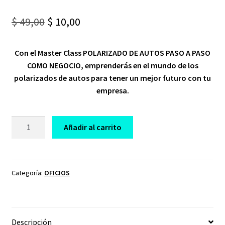
Original
Current
$
49,00
$
10,00
price
price
Con el Master Class POLARIZADO DE AUTOS PASO A PASO
was:
is:
COMO NEGOCIO, emprenderás en el mundo de los
$ 49,00.
$ 10,00.
polarizados de autos para tener un mejor futuro con tu
empresa.
CURSO
Añadir al carrito
POLARIZADO
DE
AUTOS
MASTERCLASS
Categoría:
OFICIOS
cantidad
Descripción