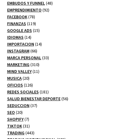
productos
48
EMBUDOS Y FUNNEL
48
92
productos
EMPRENDIMIENTO
92
78
productos
FACEBOOK
78
productos
119
FINANZAS
119
productos
15
GOOGLE ADS
15
14
productos
IDIOMAS
14
productos
14
IMPORTACION
14
66
productos
INSTAGRAM
66
productos
33
MARCA PERSONAL
33
310
productos
MARKETING
310
productos
11
MIND VALLEY
11
20
productos
MUSICA
20
productos
126
OFICIOS
126
productos
181
REDES SOCIALES
181
productos
56
SALUD BIENESTAR DEPORTE
56
37
productos
SEDUCCION
37
20
productos
SEO
20
productos
7
SHOPIFY
7
productos
31
TIKTOK
31
productos
443
TRADING
443