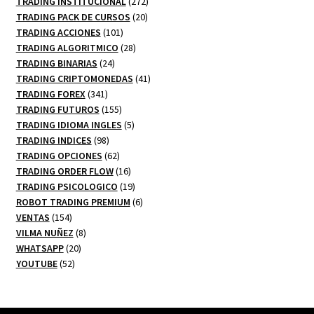
productos
272
TRADING INSTITUCIONAL
272
20
productos
TRADING PACK DE CURSOS
20
101
productos
TRADING ACCIONES
101
productos
28
TRADING ALGORITMICO
28
24
productos
TRADING BINARIAS
24
productos
41
TRADING CRIPTOMONEDAS
41
341
productos
TRADING FOREX
341
productos
155
TRADING FUTUROS
155
productos
5
TRADING IDIOMA INGLES
5
98
productos
TRADING INDICES
98
productos
62
TRADING OPCIONES
62
productos
16
TRADING ORDER FLOW
16
productos
19
TRADING PSICOLOGICO
19
productos
6
ROBOT TRADING PREMIUM
6
154
productos
VENTAS
154
productos
8
VILMA NUÑEZ
8
20
productos
WHATSAPP
20
52
productos
YOUTUBE
52
productos