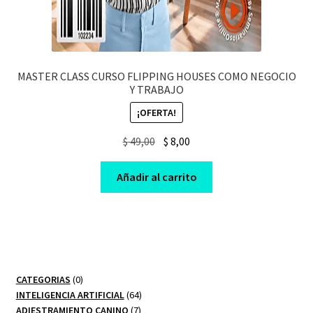
MASTER CLASS CURSO FLIPPING HOUSES COMO NEGOCIO
Y TRABAJO
¡OFERTA!
Original
Current
$
49,00
$
8,00
price
price
was:
is:
Añadir al carrito
$ 49,00.
$ 8,00.
0
CATEGORIAS
0
productos
64
INTELIGENCIA ARTIFICIAL
64
7
productos
ADIESTRAMIENTO CANINO
7