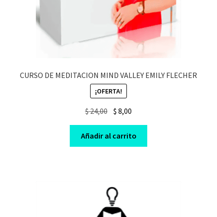
CURSO DE MEDITACION MIND VALLEY EMILY FLECHER
¡OFERTA!
Original
Current
$
24,00
$
8,00
price
price
was:
is:
Añadir al carrito
$ 24,00.
$ 8,00.