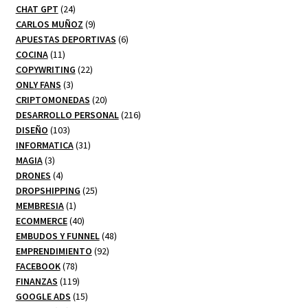
24
productos
CHAT GPT
24
productos
9
CARLOS MUÑOZ
9
productos
6
APUESTAS DEPORTIVAS
6
11
productos
COCINA
11
productos
22
COPYWRITING
22
3
productos
ONLY FANS
3
productos
20
CRIPTOMONEDAS
20
productos
216
DESARROLLO PERSONAL
216
103
productos
DISEÑO
103
productos
31
INFORMATICA
31
3
productos
MAGIA
3
productos
4
DRONES
4
productos
25
DROPSHIPPING
25
1
productos
MEMBRESIA
1
producto
40
ECOMMERCE
40
productos
48
EMBUDOS Y FUNNEL
48
92
productos
EMPRENDIMIENTO
92
78
productos
FACEBOOK
78
productos
119
FINANZAS
119
productos
15
GOOGLE ADS
15