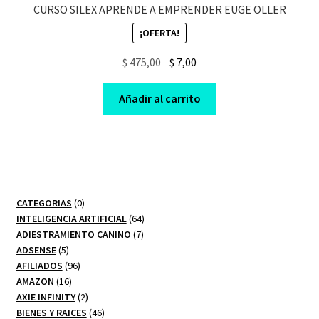
CURSO SILEX APRENDE A EMPRENDER EUGE OLLER
¡OFERTA!
Original
Current
$
475,00
$
7,00
price
price
was:
is:
Añadir al carrito
$ 475,00.
$ 7,00.
0
CATEGORIAS
0
productos
64
INTELIGENCIA ARTIFICIAL
64
7
productos
ADIESTRAMIENTO CANINO
7
5
productos
ADSENSE
5
productos
96
AFILIADOS
96
16
productos
AMAZON
16
productos
2
AXIE INFINITY
2
productos
46
BIENES Y RAICES
46