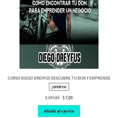
CURSO DIEGO DREYFUS DESCUBRE TU DON Y EMPRENDE
¡OFERTA!
Original
Current
$
297,00
$
7,00
price
price
was:
is:
Añadir al carrito
$ 297,00.
$ 7,00.