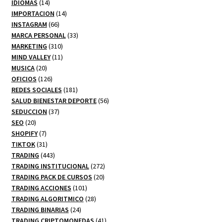
14
productos
IDIOMAS
14
productos
14
IMPORTACION
14
66
productos
INSTAGRAM
66
productos
33
MARCA PERSONAL
33
310
productos
MARKETING
310
productos
11
MIND VALLEY
11
20
productos
MUSICA
20
productos
126
OFICIOS
126
productos
181
REDES SOCIALES
181
productos
56
SALUD BIENESTAR DEPORTE
56
37
productos
SEDUCCION
37
20
productos
SEO
20
productos
7
SHOPIFY
7
productos
31
TIKTOK
31
productos
443
TRADING
443
productos
272
TRADING INSTITUCIONAL
272
20
productos
TRADING PACK DE CURSOS
20
101
productos
TRADING ACCIONES
101
productos
28
TRADING ALGORITMICO
28
24
productos
TRADING BINARIAS
24
productos
41
TRADING CRIPTOMONEDAS
41