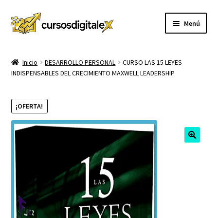
Ir
Ir
Menú
a
al
la
contenido
INICIO
navegación
Inicio
DESARROLLO PERSONAL
CURSO LAS 15 LEYES
INDISPENSABLES DEL CRECIMIENTO MAXWELL LEADERSHIP
TIENDA
Expandi
CURSOS
¡OFERTA!
el
menú
MEMBRESIA
hijo
MI CUENTA
CARRITO
CONTACTO