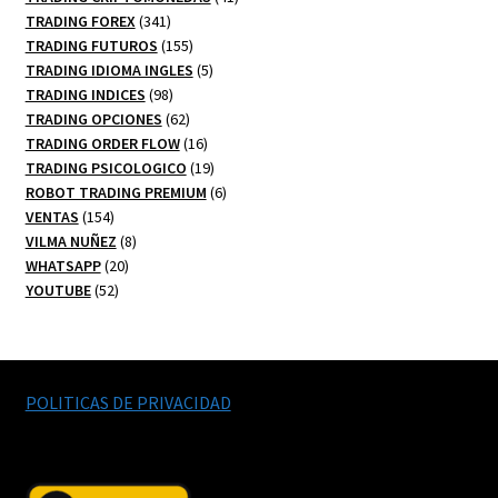
341
productos
TRADING FOREX
341
productos
155
TRADING FUTUROS
155
productos
5
TRADING IDIOMA INGLES
5
98
productos
TRADING INDICES
98
productos
62
TRADING OPCIONES
62
productos
16
TRADING ORDER FLOW
16
productos
19
TRADING PSICOLOGICO
19
productos
6
ROBOT TRADING PREMIUM
6
154
productos
VENTAS
154
productos
8
VILMA NUÑEZ
8
20
productos
WHATSAPP
20
52
productos
YOUTUBE
52
productos
POLITICAS DE PRIVACIDAD