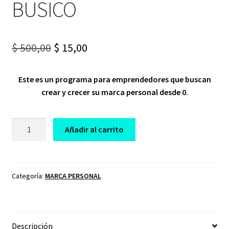
BUSICO
Original
Current
$
500,00
$
15,00
price
price
Este es un programa para emprendedores que buscan
was:
is:
crear y crecer su marca personal desde 0.
$ 500,00.
$ 15,00.
CURSO
Añadir al carrito
ÉXODOS
NIVEL
INICIAL
2024
Categoría:
MARCA PERSONAL
JUAN
BUSICO
cantidad
Descripción