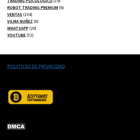
productos
19
TRADING PSICOLOGICO
19
productos
6
ROBOT TRADING PREMIUM
6
154
productos
VENTAS
154
productos
8
VILMA NUÑEZ
8
20
productos
WHATSAPP
20
52
productos
YOUTUBE
52
productos
POLITICAS DE PRIVACIDAD