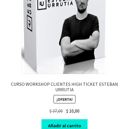
CURSO WORKSHOP CLIENTES HIGH TICKET ESTEBAN
URRUTIA
¡OFERTA!
Original
Current
$
37,00
$
10,00
price
price
was:
is:
Añadir al carrito