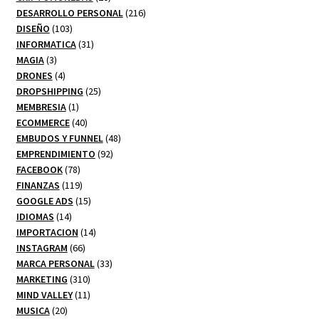
productos
216
DESARROLLO PERSONAL
216
103
productos
DISEÑO
103
productos
31
INFORMATICA
31
3
productos
MAGIA
3
productos
4
DRONES
4
productos
25
DROPSHIPPING
25
1
productos
MEMBRESIA
1
producto
40
ECOMMERCE
40
productos
48
EMBUDOS Y FUNNEL
48
92
productos
EMPRENDIMIENTO
92
78
productos
FACEBOOK
78
productos
119
FINANZAS
119
productos
15
GOOGLE ADS
15
14
productos
IDIOMAS
14
productos
14
IMPORTACION
14
66
productos
INSTAGRAM
66
productos
33
MARCA PERSONAL
33
310
productos
MARKETING
310
productos
11
MIND VALLEY
11
20
productos
MUSICA
20