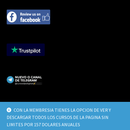
CON LA MEMBRESIA TIENES LA OPCION DE VER Y
DESCARGAR TODOS LOS CURSOS DE LA PAGINA SIN
© CURSOS DIGITALEX 2026
LIMITES POR 157 DOLARES ANUALES
TERMINOS Y CONDICIONES
Built with WooCommerce
.