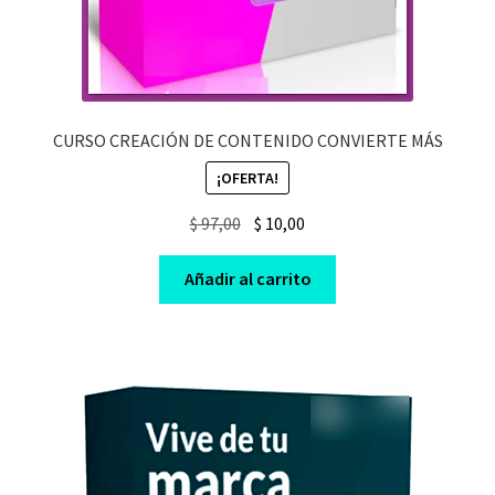
CURSO CREACIÓN DE CONTENIDO CONVIERTE MÁS
¡OFERTA!
Original
Current
$
97,00
$
10,00
price
price
was:
is:
Añadir al carrito
$ 97,00.
$ 10,00.