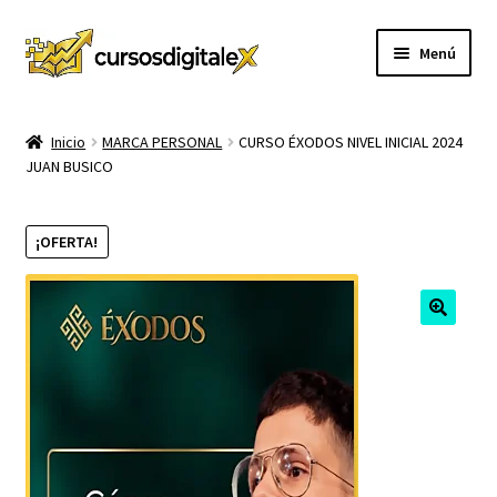
Ir
Ir
Menú
a
al
la
contenido
INICIO
navegación
Inicio
MARCA PERSONAL
CURSO ÉXODOS NIVEL INICIAL 2024
JUAN BUSICO
TIENDA
Expandi
CURSOS
¡OFERTA!
el
menú
MEMBRESIA
hijo
MI CUENTA
CARRITO
CONTACTO