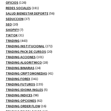
productos
126
OFICIOS
126
productos
181
REDES SOCIALES
181
productos
56
SALUD BIENESTAR DEPORTE
56
37
productos
SEDUCCION
37
20
productos
SEO
20
productos
7
SHOPIFY
7
productos
31
TIKTOK
31
productos
443
TRADING
443
productos
272
TRADING INSTITUCIONAL
272
20
productos
TRADING PACK DE CURSOS
20
101
productos
TRADING ACCIONES
101
productos
28
TRADING ALGORITMICO
28
24
productos
TRADING BINARIAS
24
productos
41
TRADING CRIPTOMONEDAS
41
341
productos
TRADING FOREX
341
productos
155
TRADING FUTUROS
155
productos
5
TRADING IDIOMA INGLES
5
98
productos
TRADING INDICES
98
productos
62
TRADING OPCIONES
62
productos
16
TRADING ORDER FLOW
16