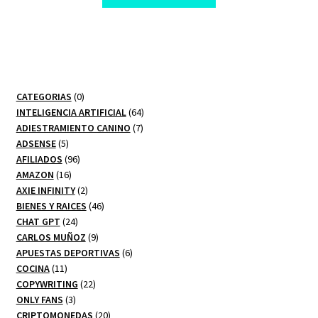
$ 37,00.
$ 10,00.
0
CATEGORIAS
0
productos
64
INTELIGENCIA ARTIFICIAL
64
7
productos
ADIESTRAMIENTO CANINO
7
5
productos
ADSENSE
5
productos
96
AFILIADOS
96
16
productos
AMAZON
16
productos
2
AXIE INFINITY
2
productos
46
BIENES Y RAICES
46
24
productos
CHAT GPT
24
productos
9
CARLOS MUÑOZ
9
productos
6
APUESTAS DEPORTIVAS
6
11
productos
COCINA
11
productos
22
COPYWRITING
22
3
productos
ONLY FANS
3
productos
20
CRIPTOMONEDAS
20