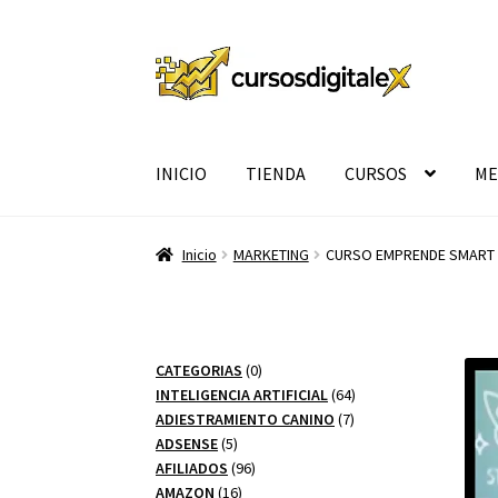
Ir
Ir
a
al
la
contenido
navegación
INICIO
TIENDA
CURSOS
ME
Inicio
MARKETING
CURSO EMPRENDE SMART G
0
CATEGORIAS
0
productos
64
INTELIGENCIA ARTIFICIAL
64
7
productos
ADIESTRAMIENTO CANINO
7
5
productos
ADSENSE
5
productos
96
AFILIADOS
96
16
productos
AMAZON
16