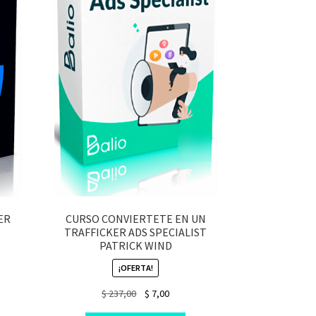
ER
CURSO CONVIERTETE EN UN
TRAFFICKER ADS SPECIALIST
PATRICK WIND
nt
¡OFERTA!
Original
Current
$
237,00
$
7,00
price
price