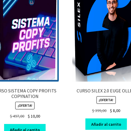
RSO SISTEMA COPY PROFITS
CURSO SILEX 2.0 EUGE OLL
COPYNATION
¡OFERTA!
¡OFERTA!
Original
Curre
$
399,00
$
8,00
Original
Current
$
497,00
$
10,00
price
price
price
price
was:
is:
Añadir al carrito
was:
is:
$ 399,00.
$ 8,00.
Añadir al carrito