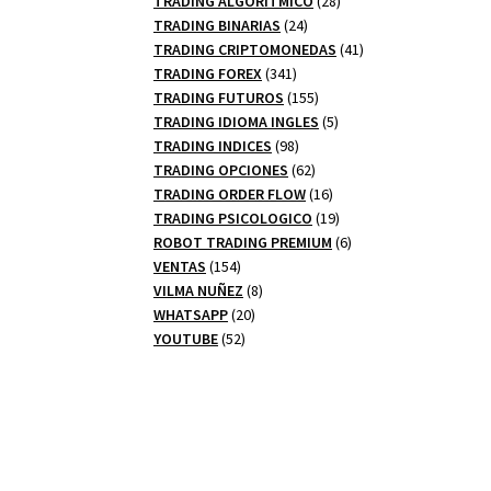
TRADING ALGORITMICO
28
24
productos
TRADING BINARIAS
24
productos
41
TRADING CRIPTOMONEDAS
41
341
productos
TRADING FOREX
341
productos
155
TRADING FUTUROS
155
productos
5
TRADING IDIOMA INGLES
5
98
productos
TRADING INDICES
98
productos
62
TRADING OPCIONES
62
productos
16
TRADING ORDER FLOW
16
productos
19
TRADING PSICOLOGICO
19
productos
6
ROBOT TRADING PREMIUM
6
154
productos
VENTAS
154
productos
8
VILMA NUÑEZ
8
20
productos
WHATSAPP
20
52
productos
YOUTUBE
52
productos