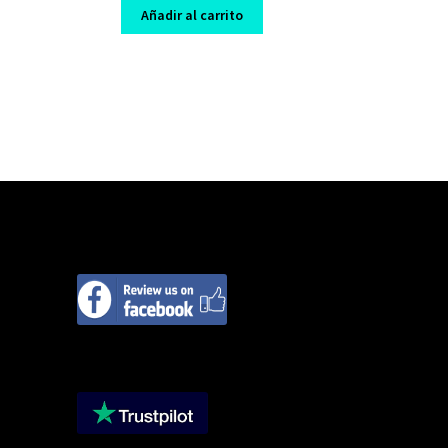
was:
is:
Añadir al carrito
$ 237,00.
$ 7,00.