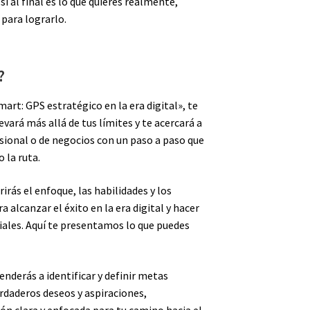
si al final es lo que quieres realmente,
 para lograrlo.
?
art: GPS estratégico en la era digital», te
evará más allá de tus límites y te acercará a
sional o de negocios con un paso a paso que
 la ruta.
rirás el enfoque, las habilidades y los
 alcanzar el éxito en la era digital y hacer
iales. Aquí te presentamos lo que puedes
enderás a identificar y definir metas
erdaderos deseos y aspiraciones,
ón clara y enfocada para tu camino hacia el