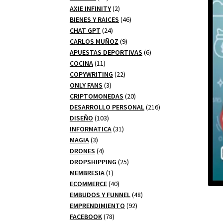
productos
2
AXIE INFINITY
2
productos
46
BIENES Y RAICES
46
24
productos
CHAT GPT
24
productos
9
CARLOS MUÑOZ
9
productos
6
APUESTAS DEPORTIVAS
6
11
productos
COCINA
11
productos
22
COPYWRITING
22
3
productos
ONLY FANS
3
productos
20
CRIPTOMONEDAS
20
productos
216
DESARROLLO PERSONAL
216
103
productos
DISEÑO
103
productos
31
INFORMATICA
31
3
productos
MAGIA
3
productos
4
DRONES
4
productos
25
DROPSHIPPING
25
1
productos
MEMBRESIA
1
producto
40
ECOMMERCE
40
productos
48
EMBUDOS Y FUNNEL
48
92
productos
EMPRENDIMIENTO
92
78
productos
FACEBOOK
78