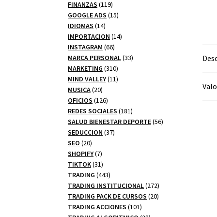
productos
119
FINANZAS
119
productos
15
GOOGLE ADS
15
14
productos
IDIOMAS
14
productos
14
IMPORTACION
14
66
productos
INSTAGRAM
66
productos
33
Desc
MARCA PERSONAL
33
310
productos
MARKETING
310
productos
11
MIND VALLEY
11
Valo
20
productos
MUSICA
20
productos
126
OFICIOS
126
productos
181
REDES SOCIALES
181
productos
56
SALUD BIENESTAR DEPORTE
56
37
productos
SEDUCCION
37
20
productos
SEO
20
productos
7
SHOPIFY
7
productos
31
TIKTOK
31
productos
443
TRADING
443
productos
272
TRADING INSTITUCIONAL
272
20
productos
TRADING PACK DE CURSOS
20
101
productos
TRADING ACCIONES
101
productos
28