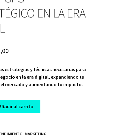
TÉGICO EN LA ERA
L
ginal
Current
,00
ce
price
as estrategias y técnicas necesarias para
:
is:
negocio en la era digital, expandiendo tu
,00.
$ 20,00.
n el mercado y aumentando tu impacto.
Añadir al carrito
ENDIMIENTO
,
MARKETING