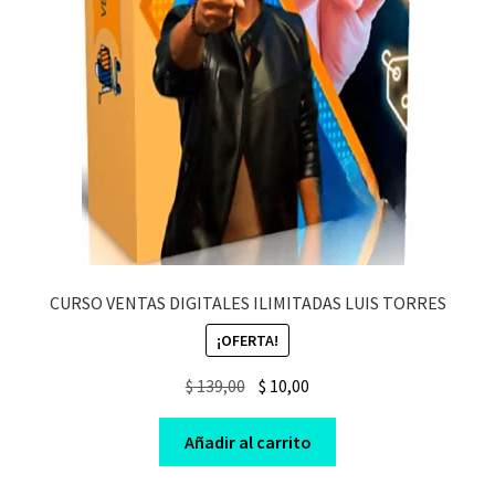
CURSO VENTAS DIGITALES ILIMITADAS LUIS TORRES
¡OFERTA!
Original
Current
$
139,00
$
10,00
price
price
was:
is:
Añadir al carrito
$ 139,00.
$ 10,00.