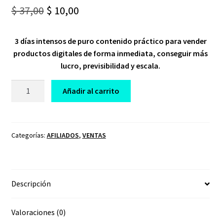
Original
Current
$
37,00
$
10,00
price
price
3 días intensos de puro contenido práctico para vender
was:
is:
productos digitales de forma inmediata, conseguir más
$ 37,00.
$ 10,00.
lucro, previsibilidad y escala.
CURSO
Añadir al carrito
DESAFIO
CRASHING
2.0
JOSE
Categorías:
AFILIADOS
,
VENTAS
RUIZ
cantidad
Descripción
Valoraciones (0)