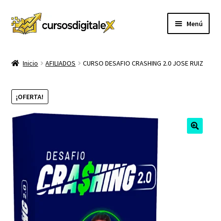
Ir
Ir
Menú
a
al
la
contenido
INICIO
navegación
Inicio
AFILIADOS
CURSO DESAFIO CRASHING 2.0 JOSE RUIZ
TIENDA
¡OFERTA!
Expandi
CURSOS
el
menú
MEMBRESIA
hijo
MI CUENTA
CARRITO
CONTACTO