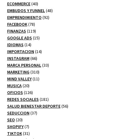
producto
40
ECOMMERCE
40
productos
48
EMBUDOS Y FUNNEL
48
92
productos
EMPRENDIMIENTO
92
78
productos
FACEBOOK
78
productos
119
FINANZAS
119
productos
15
GOOGLE ADS
15
14
productos
IDIOMAS
14
productos
14
IMPORTACION
14
66
productos
INSTAGRAM
66
productos
33
MARCA PERSONAL
33
310
productos
MARKETING
310
productos
11
MIND VALLEY
11
20
productos
MUSICA
20
productos
126
OFICIOS
126
productos
181
REDES SOCIALES
181
productos
56
SALUD BIENESTAR DEPORTE
56
37
productos
SEDUCCION
37
20
productos
SEO
20
productos
7
SHOPIFY
7
productos
31
TIKTOK
31