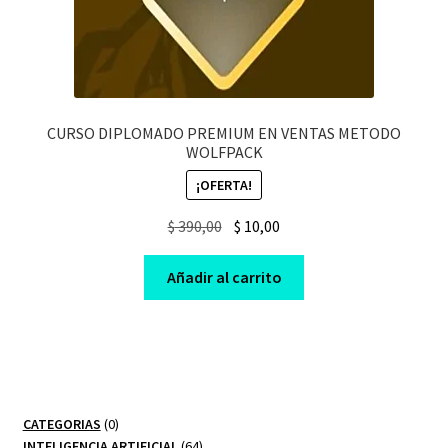
CURSO DIPLOMADO PREMIUM EN VENTAS METODO
WOLFPACK
¡OFERTA!
Original
Current
$
390,00
$
10,00
price
price
was:
is:
Añadir al carrito
$ 390,00.
$ 10,00.
0
CATEGORIAS
0
productos
64
INTELIGENCIA ARTIFICIAL
64