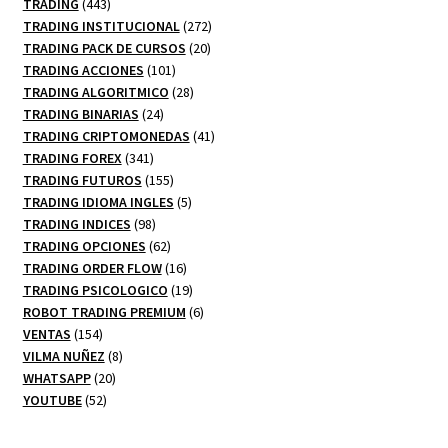
productos
443
TRADING
443
productos
272
TRADING INSTITUCIONAL
272
20
productos
TRADING PACK DE CURSOS
20
101
productos
TRADING ACCIONES
101
productos
28
TRADING ALGORITMICO
28
24
productos
TRADING BINARIAS
24
productos
41
TRADING CRIPTOMONEDAS
41
341
productos
TRADING FOREX
341
productos
155
TRADING FUTUROS
155
productos
5
TRADING IDIOMA INGLES
5
98
productos
TRADING INDICES
98
productos
62
TRADING OPCIONES
62
productos
16
TRADING ORDER FLOW
16
productos
19
TRADING PSICOLOGICO
19
productos
6
ROBOT TRADING PREMIUM
6
154
productos
VENTAS
154
productos
8
VILMA NUÑEZ
8
20
productos
WHATSAPP
20
52
productos
YOUTUBE
52
productos