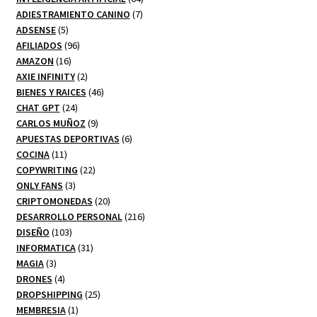
7
productos
ADIESTRAMIENTO CANINO
7
5
productos
ADSENSE
5
productos
96
AFILIADOS
96
16
productos
AMAZON
16
productos
2
AXIE INFINITY
2
productos
46
BIENES Y RAICES
46
24
productos
CHAT GPT
24
productos
9
CARLOS MUÑOZ
9
productos
6
APUESTAS DEPORTIVAS
6
11
productos
COCINA
11
productos
22
COPYWRITING
22
3
productos
ONLY FANS
3
productos
20
CRIPTOMONEDAS
20
productos
216
DESARROLLO PERSONAL
216
103
productos
DISEÑO
103
productos
31
INFORMATICA
31
3
productos
MAGIA
3
productos
4
DRONES
4
productos
25
DROPSHIPPING
25
1
productos
MEMBRESIA
1