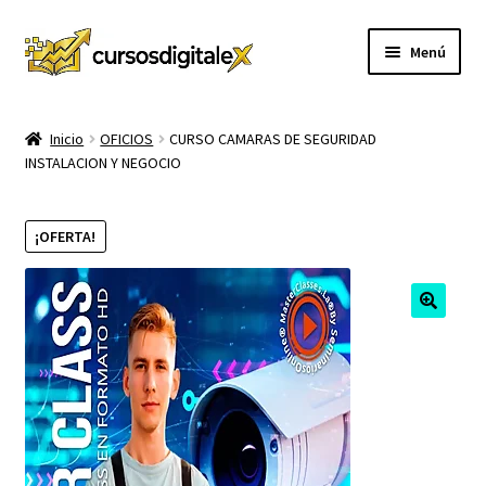
Ir
Ir
Menú
a
al
la
contenido
INICIO
navegación
Inicio
OFICIOS
CURSO CAMARAS DE SEGURIDAD
INSTALACION Y NEGOCIO
TIENDA
Expandi
CURSOS
¡OFERTA!
el
menú
MEMBRESIA
hijo
MI CUENTA
CARRITO
CONTACTO