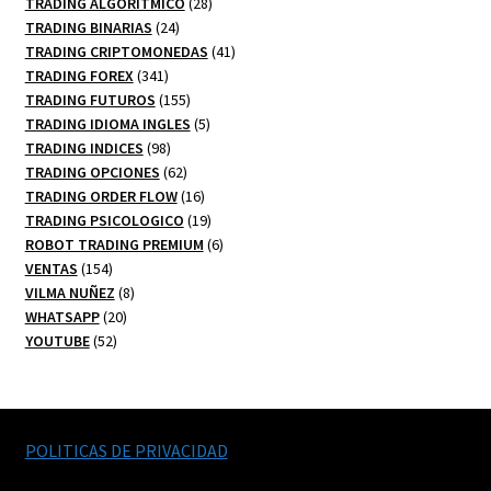
productos
28
TRADING ALGORITMICO
28
24
productos
TRADING BINARIAS
24
productos
41
TRADING CRIPTOMONEDAS
41
341
productos
TRADING FOREX
341
productos
155
TRADING FUTUROS
155
productos
5
TRADING IDIOMA INGLES
5
98
productos
TRADING INDICES
98
productos
62
TRADING OPCIONES
62
productos
16
TRADING ORDER FLOW
16
productos
19
TRADING PSICOLOGICO
19
productos
6
ROBOT TRADING PREMIUM
6
154
productos
VENTAS
154
productos
8
VILMA NUÑEZ
8
20
productos
WHATSAPP
20
52
productos
YOUTUBE
52
productos
POLITICAS DE PRIVACIDAD