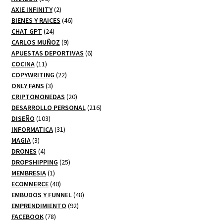
productos
2
AXIE INFINITY
2
productos
46
BIENES Y RAICES
46
24
productos
CHAT GPT
24
productos
9
CARLOS MUÑOZ
9
productos
6
APUESTAS DEPORTIVAS
6
11
productos
COCINA
11
productos
22
COPYWRITING
22
3
productos
ONLY FANS
3
productos
20
CRIPTOMONEDAS
20
productos
216
DESARROLLO PERSONAL
216
103
productos
DISEÑO
103
productos
31
INFORMATICA
31
3
productos
MAGIA
3
productos
4
DRONES
4
productos
25
DROPSHIPPING
25
1
productos
MEMBRESIA
1
producto
40
ECOMMERCE
40
productos
48
EMBUDOS Y FUNNEL
48
92
productos
EMPRENDIMIENTO
92
78
productos
FACEBOOK
78