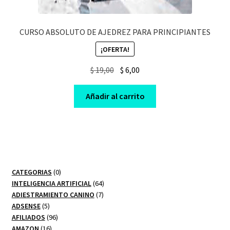
CURSO ABSOLUTO DE AJEDREZ PARA PRINCIPIANTES
¡OFERTA!
Original
Current
$
19,00
$
6,00
price
price
was:
is:
Añadir al carrito
$ 19,00.
$ 6,00.
0
CATEGORIAS
0
productos
64
INTELIGENCIA ARTIFICIAL
64
7
productos
ADIESTRAMIENTO CANINO
7
5
productos
ADSENSE
5
productos
96
AFILIADOS
96
16
productos
AMAZON
16