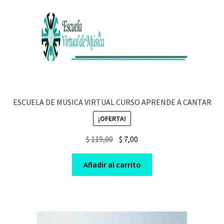
ESCUELA DE MUSICA VIRTUAL CURSO APRENDE A CANTAR
¡OFERTA!
Original
Current
$
119,00
$
7,00
price
price
was:
is:
Añadir al carrito
$ 119,00.
$ 7,00.