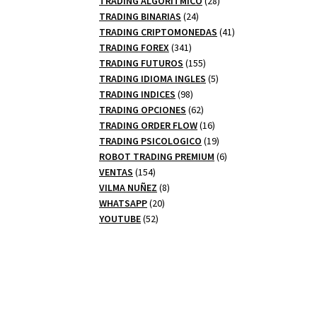
TRADING ALGORITMICO
28
24
productos
TRADING BINARIAS
24
productos
41
TRADING CRIPTOMONEDAS
41
341
productos
TRADING FOREX
341
productos
155
TRADING FUTUROS
155
productos
5
TRADING IDIOMA INGLES
5
98
productos
TRADING INDICES
98
productos
62
TRADING OPCIONES
62
productos
16
TRADING ORDER FLOW
16
productos
19
TRADING PSICOLOGICO
19
productos
6
ROBOT TRADING PREMIUM
6
154
productos
VENTAS
154
productos
8
VILMA NUÑEZ
8
20
productos
WHATSAPP
20
52
productos
YOUTUBE
52
productos