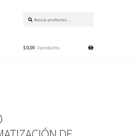
Buscar
Buscar
por:
$
0,00
0 productos
O
ATIZACIÓN DE