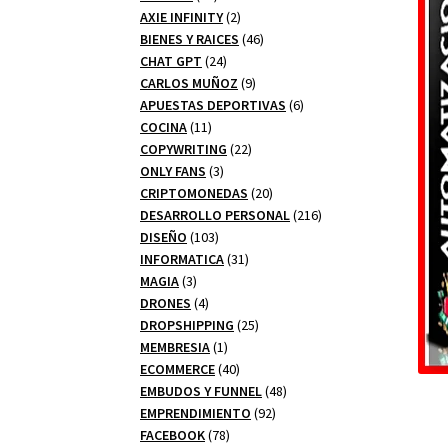
productos
2
AXIE INFINITY
2
productos
46
BIENES Y RAICES
46
24
productos
CHAT GPT
24
productos
9
CARLOS MUÑOZ
9
productos
6
APUESTAS DEPORTIVAS
6
11
productos
COCINA
11
productos
22
COPYWRITING
22
3
productos
ONLY FANS
3
productos
20
CRIPTOMONEDAS
20
productos
216
DESARROLLO PERSONAL
216
103
productos
DISEÑO
103
productos
31
INFORMATICA
31
3
productos
MAGIA
3
productos
4
DRONES
4
productos
25
DROPSHIPPING
25
1
productos
MEMBRESIA
1
producto
40
ECOMMERCE
40
productos
48
EMBUDOS Y FUNNEL
48
92
productos
EMPRENDIMIENTO
92
78
productos
FACEBOOK
78