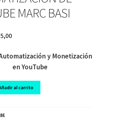
BE MARC BASI
iginal
Current
5,00
ice
price
Automatización y Monetización
s:
is:
en YouTube
97,00.
$ 15,00.
Añadir al carrito
IÓN
BE