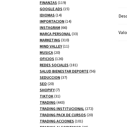
productos
119
FINANZAS
119
productos
15
GOOGLE ADS
15
14
productos
IDIOMAS
14
Desc
productos
14
IMPORTACION
14
66
productos
INSTAGRAM
66
Valo
productos
33
MARCA PERSONAL
33
310
productos
MARKETING
310
productos
11
MIND VALLEY
11
20
productos
MUSICA
20
productos
126
OFICIOS
126
productos
181
REDES SOCIALES
181
productos
56
SALUD BIENESTAR DEPORTE
56
37
productos
SEDUCCION
37
20
productos
SEO
20
productos
7
SHOPIFY
7
productos
31
TIKTOK
31
productos
443
TRADING
443
productos
272
TRADING INSTITUCIONAL
272
20
productos
TRADING PACK DE CURSOS
20
101
productos
TRADING ACCIONES
101
productos
28