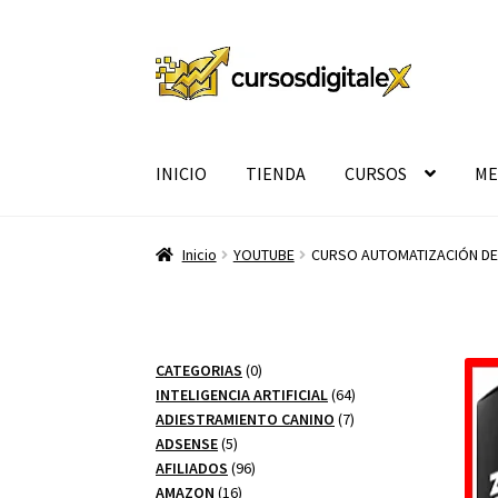
Ir
Ir
a
al
la
contenido
navegación
INICIO
TIENDA
CURSOS
ME
Inicio
YOUTUBE
CURSO AUTOMATIZACIÓN DE
0
CATEGORIAS
0
productos
64
INTELIGENCIA ARTIFICIAL
64
7
productos
ADIESTRAMIENTO CANINO
7
5
productos
ADSENSE
5
productos
96
AFILIADOS
96
16
productos
AMAZON
16