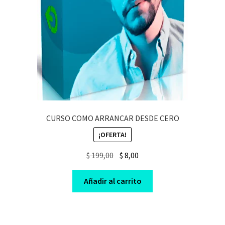
CURSO COMO ARRANCAR DESDE CERO
¡OFERTA!
Original
Current
$
199,00
$
8,00
price
price
was:
is:
Añadir al carrito
$ 199,00.
$ 8,00.