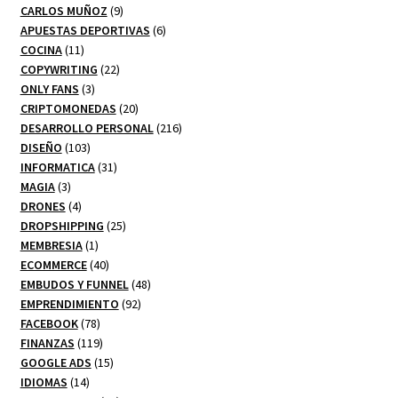
productos
9
CARLOS MUÑOZ
9
productos
6
APUESTAS DEPORTIVAS
6
11
productos
COCINA
11
productos
22
COPYWRITING
22
3
productos
ONLY FANS
3
productos
20
CRIPTOMONEDAS
20
productos
216
DESARROLLO PERSONAL
216
103
productos
DISEÑO
103
productos
31
INFORMATICA
31
3
productos
MAGIA
3
productos
4
DRONES
4
productos
25
DROPSHIPPING
25
1
productos
MEMBRESIA
1
producto
40
ECOMMERCE
40
productos
48
EMBUDOS Y FUNNEL
48
92
productos
EMPRENDIMIENTO
92
78
productos
FACEBOOK
78
productos
119
FINANZAS
119
productos
15
GOOGLE ADS
15
14
productos
IDIOMAS
14