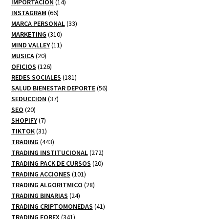
productos
14
IMPORTACION
14
66
productos
INSTAGRAM
66
productos
33
MARCA PERSONAL
33
310
productos
MARKETING
310
productos
11
MIND VALLEY
11
20
productos
MUSICA
20
productos
126
OFICIOS
126
productos
181
REDES SOCIALES
181
productos
56
SALUD BIENESTAR DEPORTE
56
37
productos
SEDUCCION
37
20
productos
SEO
20
productos
7
SHOPIFY
7
productos
31
TIKTOK
31
productos
443
TRADING
443
productos
272
TRADING INSTITUCIONAL
272
20
productos
TRADING PACK DE CURSOS
20
101
productos
TRADING ACCIONES
101
productos
28
TRADING ALGORITMICO
28
24
productos
TRADING BINARIAS
24
productos
41
TRADING CRIPTOMONEDAS
41
341
productos
TRADING FOREX
341