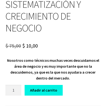
SISTEMATIZACIÓN Y
CRECIMIENTO DE
NEGOCIO
Original
Current
$
75,00
$
10,00
price
price
Nosotros como técnicos muchas veces descuidamos el
was:
is:
área de negocio y es muy importante que no la
$ 75,00.
$ 10,00.
descuidemos, ya que es la que nos ayudara a crecer
dentro del mercado.
CURSO
Añadir al carrito
ADMINISTRACIÓN
SISTEMATIZACIÓN
Y