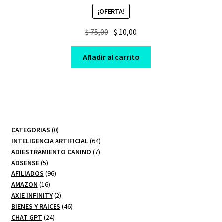
¡OFERTA!
Original
Current
$
75,00
$
10,00
price
price
was:
is:
Añadir al carrito
$ 75,00.
$ 10,00.
0
CATEGORIAS
0
productos
64
INTELIGENCIA ARTIFICIAL
64
7
productos
ADIESTRAMIENTO CANINO
7
5
productos
ADSENSE
5
productos
96
AFILIADOS
96
16
productos
AMAZON
16
productos
2
AXIE INFINITY
2
productos
46
BIENES Y RAICES
46
24
productos
CHAT GPT
24