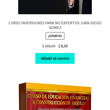
CURSO INVERSIONES PARA NO EXPERTOS JUAN DIEGO
GOMEZ
¡OFERTA!
Original
Current
$
268,00
$
8,00
price
price
was:
is:
Añadir al carrito
$ 268,00.
$ 8,00.