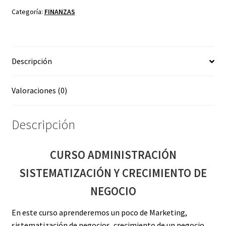
CRECIMIENTO
Categoría:
FINANZAS
DE
NEGOCIO
cantidad
Descripción
Valoraciones (0)
Descripción
CURSO ADMINISTRACIÓN
SISTEMATIZACIÓN Y CRECIMIENTO DE
NEGOCIO
En este curso aprenderemos un poco de Marketing,
sistematización de negocios, crecimiento de un negocio,