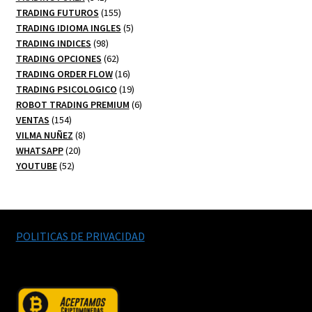
productos
155
TRADING FUTUROS
155
productos
5
TRADING IDIOMA INGLES
5
98
productos
TRADING INDICES
98
productos
62
TRADING OPCIONES
62
productos
16
TRADING ORDER FLOW
16
productos
19
TRADING PSICOLOGICO
19
productos
6
ROBOT TRADING PREMIUM
6
154
productos
VENTAS
154
productos
8
VILMA NUÑEZ
8
20
productos
WHATSAPP
20
52
productos
YOUTUBE
52
productos
POLITICAS DE PRIVACIDAD