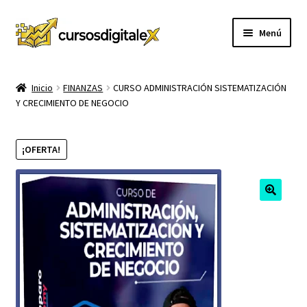
Ir
Ir
Menú
a
al
la
contenido
INICIO
navegación
Inicio
FINANZAS
CURSO ADMINISTRACIÓN SISTEMATIZACIÓN
Y CRECIMIENTO DE NEGOCIO
TIENDA
Expandi
CURSOS
¡OFERTA!
el
menú
MEMBRESIA
hijo
MI CUENTA
CARRITO
CONTACTO