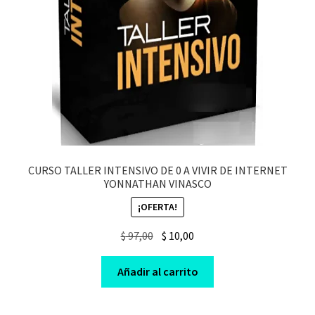
CURSO TALLER INTENSIVO DE 0 A VIVIR DE INTERNET
YONNATHAN VINASCO
¡OFERTA!
Original
Current
$
97,00
$
10,00
price
price
was:
is:
Añadir al carrito
$ 97,00.
$ 10,00.