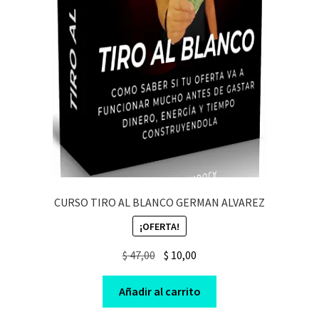
CURSO TIRO AL BLANCO GERMAN ALVAREZ
¡OFERTA!
Original
Current
$
47,00
$
10,00
price
price
was:
is:
Añadir al carrito
$ 47,00.
$ 10,00.