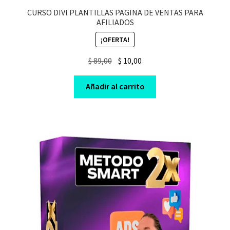
CURSO DIVI PLANTILLAS PAGINA DE VENTAS PARA
AFILIADOS
¡OFERTA!
Original
Current
$
89,00
$
10,00
price
price
was:
is:
Añadir al carrito
$ 89,00.
$ 10,00.