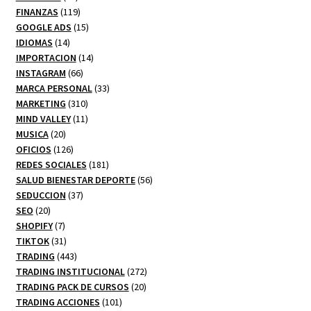
productos
119
FINANZAS
119
productos
15
GOOGLE ADS
15
14
productos
IDIOMAS
14
productos
14
IMPORTACION
14
66
productos
INSTAGRAM
66
productos
33
MARCA PERSONAL
33
310
productos
MARKETING
310
productos
11
MIND VALLEY
11
20
productos
MUSICA
20
productos
126
OFICIOS
126
productos
181
REDES SOCIALES
181
productos
56
SALUD BIENESTAR DEPORTE
56
37
productos
SEDUCCION
37
20
productos
SEO
20
productos
7
SHOPIFY
7
productos
31
TIKTOK
31
productos
443
TRADING
443
productos
272
TRADING INSTITUCIONAL
272
20
productos
TRADING PACK DE CURSOS
20
101
productos
TRADING ACCIONES
101