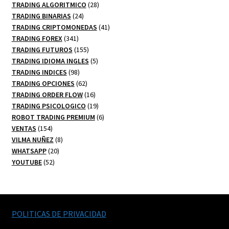
productos
28
TRADING ALGORITMICO
28
24
productos
TRADING BINARIAS
24
productos
41
TRADING CRIPTOMONEDAS
41
341
productos
TRADING FOREX
341
productos
155
TRADING FUTUROS
155
productos
5
TRADING IDIOMA INGLES
5
98
productos
TRADING INDICES
98
productos
62
TRADING OPCIONES
62
productos
16
TRADING ORDER FLOW
16
productos
19
TRADING PSICOLOGICO
19
productos
6
ROBOT TRADING PREMIUM
6
154
productos
VENTAS
154
productos
8
VILMA NUÑEZ
8
20
productos
WHATSAPP
20
52
productos
YOUTUBE
52
productos
POLITICAS DE PRIVACIDAD