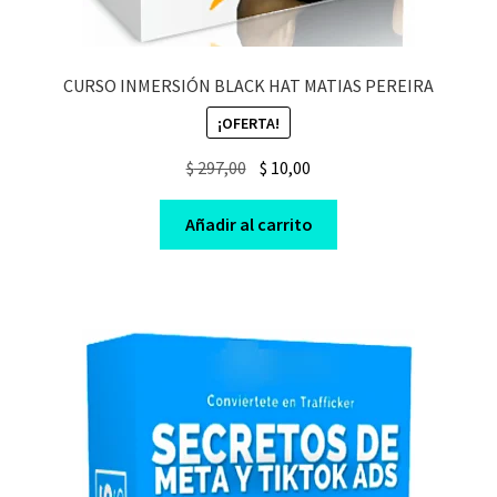
CURSO INMERSIÓN BLACK HAT MATIAS PEREIRA
¡OFERTA!
Original
Current
$
297,00
$
10,00
price
price
was:
is:
Añadir al carrito
$ 297,00.
$ 10,00.