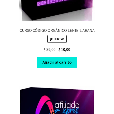
CURSO CÓDIGO ORGÁNICO LENIEIL ARANA
¡OFERTA!
Original
Current
$
39,00
$
10,00
price
price
was:
is:
Añadir al carrito
$ 39,00.
$ 10,00.