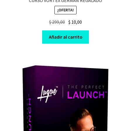
CURSO VORTEX GERMAN REGALADO
¡OFERTA!
Original
Current
$
299,00
$
10,00
price
price
was:
is:
Añadir al carrito
$ 299,00.
$ 10,00.