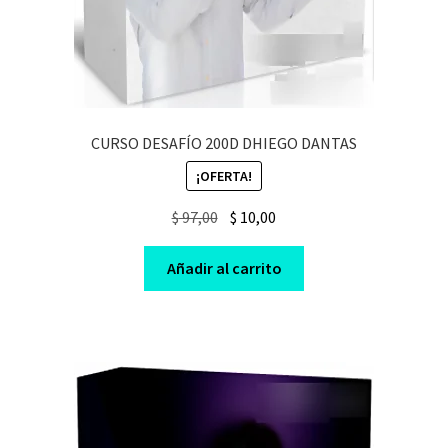
CURSO DESAFÍO 200D DHIEGO DANTAS
¡OFERTA!
Original
Current
$
97,00
$
10,00
price
price
was:
is:
Añadir al carrito
$ 97,00.
$ 10,00.