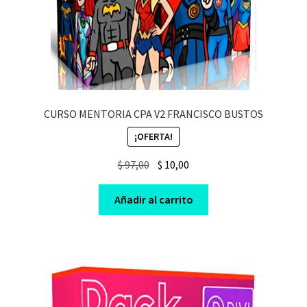
CURSO MENTORIA CPA V2 FRANCISCO BUSTOS
¡OFERTA!
Original
Current
$
97,00
$
10,00
price
price
was:
is:
Añadir al carrito
$ 97,00.
$ 10,00.