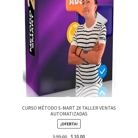
CURSO MÉTODO S-MART 2X TALLER VENTAS
AUTOMATIZADAS
¡OFERTA!
Original
Current
$
99,00
$
10,00