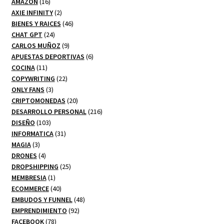
16
productos
AMAZON
16
productos
2
AXIE INFINITY
2
productos
46
BIENES Y RAICES
46
24
productos
CHAT GPT
24
productos
9
CARLOS MUÑOZ
9
productos
6
APUESTAS DEPORTIVAS
6
11
productos
COCINA
11
productos
22
COPYWRITING
22
3
productos
ONLY FANS
3
productos
20
CRIPTOMONEDAS
20
productos
216
DESARROLLO PERSONAL
216
103
productos
DISEÑO
103
productos
31
INFORMATICA
31
3
productos
MAGIA
3
productos
4
DRONES
4
productos
25
DROPSHIPPING
25
1
productos
MEMBRESIA
1
producto
40
ECOMMERCE
40
productos
48
EMBUDOS Y FUNNEL
48
92
productos
EMPRENDIMIENTO
92
78
productos
FACEBOOK
78