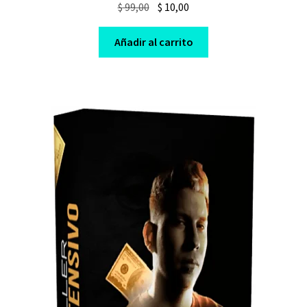
Original
Current
$
99,00
$
10,00
price
price
was:
is:
Añadir al carrito
$ 99,00.
$ 10,00.