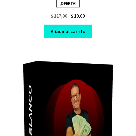
¡OFERTA!
Original
Current
$
117,00
$
10,00
price
price
was:
is:
Añadir al carrito
$ 117,00.
$ 10,00.