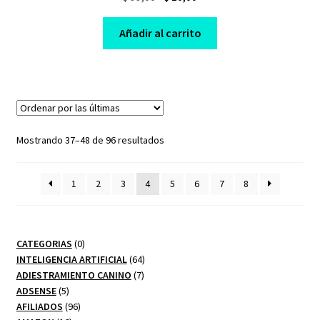
price
price
was:
is:
Añadir al carrito
$ 99,00.
$ 10,00.
Sorted
Mostrando 37–48 de 96 resultados
by
latest
1
2
3
4
5
6
7
8
0
CATEGORIAS
0
productos
64
INTELIGENCIA ARTIFICIAL
64
7
productos
ADIESTRAMIENTO CANINO
7
5
productos
ADSENSE
5
productos
96
AFILIADOS
96