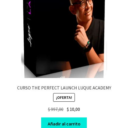
CURSO THE PERFECT LAUNCH LUQUE ACADEMY
¡OFERTA!
Original
Current
$
997,00
$
10,00
price
price
was:
is:
Añadir al carrito